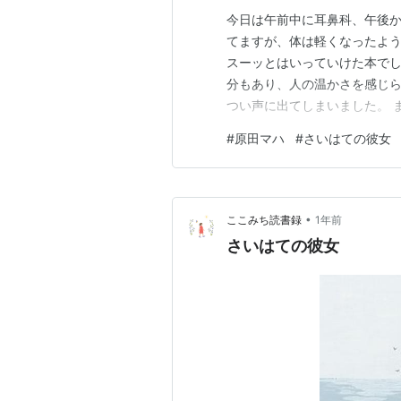
今日は午前中に耳鼻科、午後か
てますが、体は軽くなったよう
スーッとはいっていけた本で
分もあり、人の温かさを感じら
つい声に出てしまいました。 
｡.ﾟ :✿｡.ﾟ :✿｡.ﾟ :✿｡.ﾟ 
#
原田マハ
#
さいはての彼女
香。猛烈に頑張ったおかげで
頼…
•
ここみち読書録
1年前
さいはての彼女