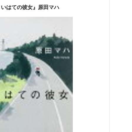
さいはての彼女』原田マハ