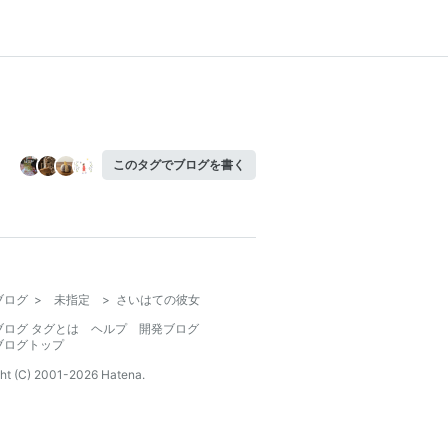
このタグでブログを書く
ブログ
>
未指定
>
さいはての彼女
ブログ タグとは
ヘルプ
開発ブログ
ブログトップ
ht (C) 2001-
2026
Hatena.