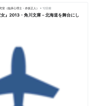
•
究室（臨床心理士・赤坂正人）
12日前
女』2013・角川文庫－北海道を舞台にし