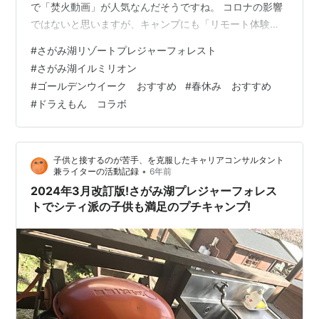
で「焚火動画」が人気なんだそうですね。 コロナの影響
ではないと思いますが、キャンプにも「リモート体験」
の流れが。 動画は数時間に及ぶような長いモノもあり、
#
さがみ湖リゾートプレジャーフォレスト
つけっぱなし状態でぼーっと見たり、ながら見したり。
#
さがみ湖イルミリオン
川のせせらぎや鳥のさえずりといった自然界の音と組み
#
ゴールデンウイーク おすすめ
#
春休み おすすめ
合わせたようなモノもあるそうです みっ、見てみてぇ。
#
ドラえもん コラボ
「焚火動画」はいずれ取り上げるとして、 我が家の子供
たちは特にキャンプが好きではないようですが、コテー
ジなどに泊まったりするの…
子供と接するのが苦手、を克服したキャリアコンサルタント
•
兼ライターの活動記録
6年前
2024年3月改訂版!さがみ湖プレジャーフォレス
トでシティ派の子供も満足のプチキャンプ!