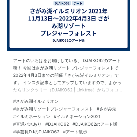
アートのいろはをお届けしている、 DJAIKO62のアート
噺！ 今回はさがみ湖リゾート プレジャーフォレストで
2022年4月3日までの開催「さがみ湖イルミリオン」で
す。 インスタ記事としてアップしていますので、よかっ
たらリンクツリー（DJAIKO62 | Linktree）からフォロー
してください。 さがみ湖イルミリオン2021年11月13日〜
#
さがみ湖イルミリオン
2022年4月3日さがみ湖リゾート プレジャーフォレスト
#
さがみ湖リゾートプレジャーフォレスト
#
さがみ湖
番組で話題にしたことは過去に多くあったものの、実際
#
イルミネーション
#
イルミネーション2021
にたずねるのは初めて。やっと念願のさがみ湖イルミリ
#
直通バスあり
#
DJAIKO62
#
DJAIKO62のアート噺
オンへ行くことができました！嬉しかったなー。今年は
#
学芸員DJのDJAIKO62
#
アート散歩
コラボエリアも含めて関東最大級となる600万球の…