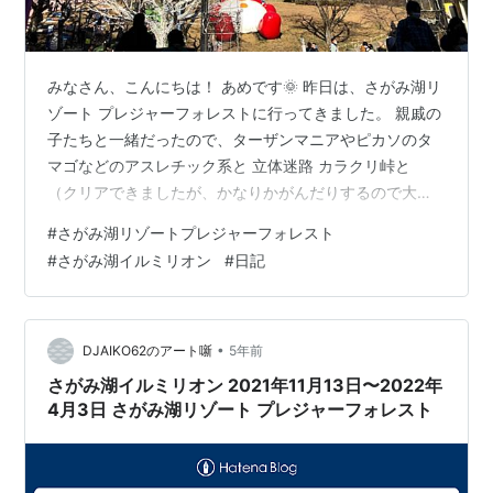
みなさん、こんにちは！ あめです🌞 昨日は、さがみ湖リ
ゾート プレジャーフォレストに行ってきました。 親戚の
子たちと一緒だったので、ターザンマニアやピカソのタ
マゴなどのアスレチック系と 立体迷路 カラクリ峠と
（クリアできましたが、かなりかがんだりするので大変
でした💦） パディントンのミニコースターなどに乗りま
#
さがみ湖リゾートプレジャーフォレスト
した。 乗り物が風のせい？かほとんどやってなかったの
#
さがみ湖イルミリオン
#
日記
で、前に来た時よりもかなり並びましたし混んでまし
た。 パディントンのコーナーであったかいシュガーチュ
ロス頼みました。 寒かったから嬉しかったけど、シュガ
ー多すぎでした。 関東三大イルミネーション さがみ湖イ
•
DJAIKO62のアート噺
5年前
ルミリオンもやってましたが、激…
さがみ湖イルミリオン 2021年11月13日〜2022年
4月3日 さがみ湖リゾート プレジャーフォレスト