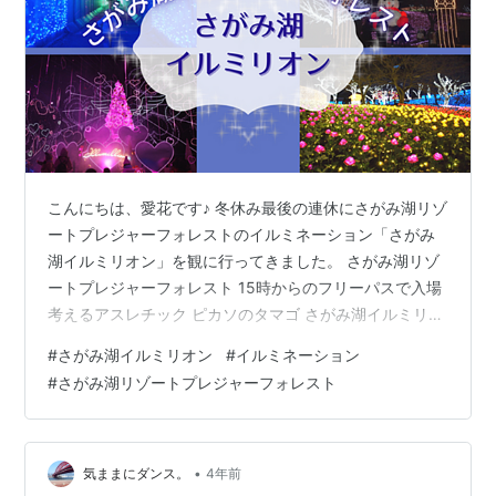
こんにちは、愛花です♪ 冬休み最後の連休にさがみ湖リゾ
ートプレジャーフォレストのイルミネーション「さがみ
湖イルミリオン」を観に行ってきました。 さがみ湖リゾ
ートプレジャーフォレスト 15時からのフリーパスで入場
考えるアスレチック ピカソのタマゴ さがみ湖イルミリオ
ン ハートフルイルミネーション 虹のリフト 最後に さが
#
さがみ湖イルミリオン
#
イルミネーション
み湖リゾートプレジャーフォレスト 「さがみ湖イルミリ
#
さがみ湖リゾートプレジャーフォレスト
オン」は神奈川県相模原市にある遊園地「さがみ湖リゾ
ートプレジャーフォレスト」で冬季に開催されるイルミ
ネーションです。 栃木県足利市にある「あしかがフラワ
ーパーク」、神奈川県藤沢市にある「江の島 湘南の宝
•
気ままにダンス。
4年前