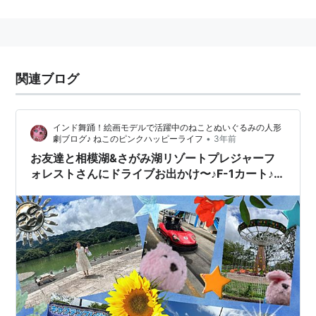
関連ブログ
インド舞踊！絵画モデルで活躍中のねことぬいぐるみの人形
•
劇ブログ♪ ねこのピンクハッピーライフ
3年前
お友達と相模湖&さがみ湖リゾートプレジャーフ
ォレストさんにドライブお出かけ〜♪F-1カート♪リ
フト♪観覧車♪のある遊園地♪