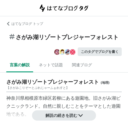
はてなブログ トップ
さがみ湖リゾートプレジャーフォレスト
このタグでブログを書く
言葉の解説
ネットで話題
関連ブログ
さがみ湖リゾートプレジャーフォレスト
(
地理
)
【
さがみこりぞーとぷれじゃーふぉれすと
】
神奈川県相模原市緑区若柳にある遊園地。旧さがみ湖ピ
クニックランド。自然に親しむことをテーマとした遊園
地である。
解説の続きを読む