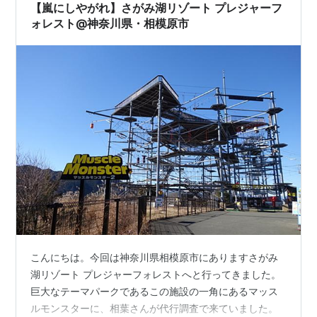
石」と並んで関東三大イル…
【嵐にしやがれ】さがみ湖リゾート プレジャーフ
ォレスト@神奈川県・相模原市
こんにちは。今回は神奈川県相模原市にありますさがみ
湖リゾート プレジャーフォレストへと行ってきました。
巨大なテーマパークであるこの施設の一角にあるマッス
ルモンスターに、相葉さんが代行調査で来ていました。