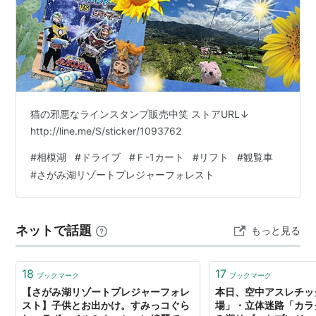
猫の邪悪なラインスタンプ販売中笑 ストアURL↓
http://line.me/S/sticker/1093762
#
相模湖
#
ドライブ
#
Ｆ-1カート
#
リフト
#
観覧車
#
さがみ湖リゾートプレジャーフォレスト
ネットで話題
もっと見る
18
17
ブックマーク
ブックマーク
【さがみ湖リゾートプレジャーフォレ
本日、空中アスレチッ
スト】子供とお出かけ。すみっコぐら
場」・立体迷路「カラ