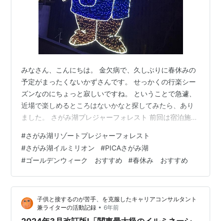
みなさん、こんにちは。 金欠病で、久しぶりに春休みの
予定がまったくないかずさんです。 せっかくの行楽シー
ズンなのにちょっと寂しいですね。 ということで急遽、
近場で楽しめるところはないかなと探してみたら、あり
ました。 さがみ湖プレジャーフォレスト 前回は宿泊施設
を中心に記事を書かせていただきました。
#
さがみ湖リゾートプレジャーフォレスト
www.kazusanuchisan.com 今回はその続編ということ
#
さがみ湖イルミリオン
#
PICAさがみ湖
で、余裕を持ったスケジュールでの、2泊3日の旅の日程
#
ゴールデンウィーク おすすめ
#
春休み おすすめ
をご紹介したいと思います。 わたしが遊びに行った春休
みの時期は、さがみ湖プレジャーフォレストではちょう
ど「夜のイルミネーション」と「さくら祭り」が同時に
子供と接するのが苦手、を克服したキャリアコンサルタント
味わうことができました。 …
•
兼ライターの活動記録
6年前
2024年3月改訂版!「関東最大級のイルミネーシ