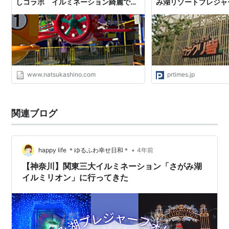
しコラボ イルミネーション綺麗でし
み湖リゾートプレジャ
た😀 - ド素人のお小遣い投資
オープン！！
www.natsukashino.com
prtimes.jp
関連ブログ
•
happy life ＊ゆるふわ幸せ日和＊
4年前
【神奈川】関東三大イルミネーション「さがみ湖
イルミリオン」に行ってきた