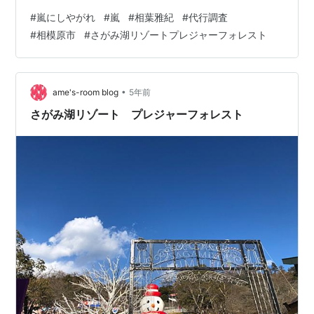
#
嵐にしやがれ
#
嵐
#
相葉雅紀
#
代行調査
#
相模原市
#
さがみ湖リゾートプレジャーフォレスト
•
ame's-room blog
5年前
さがみ湖リゾート プレジャーフォレスト