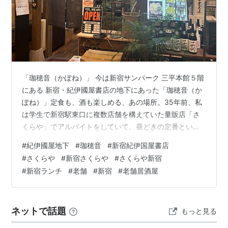
「珈穂音（かぽね）」 今は新宿サンパーク 三平本館５階
にある 新宿・紀伊國屋書店の地下にあった「珈穂音（か
ぽね）」定食も、酒も楽しめる、あの場所。35年前、私
は学生で新宿駅東口に複数店舗を構えていた量販店「さ
くらや」でアルバイトをしていて、昼どきの定番といえ
ば、いつもこの店の牡蠣フライ定食だった。 やがて社会
#
紀伊國屋地下
#
珈穂音
#
新宿紀伊国屋書店
人になり、店を訪れることもなくなったが──先日
#
さくらや
#
新宿さくらや
#
さくらや新宿
（2025年4月29日）、35年ぶりに再訪する機会を得た。
#
新宿ランチ
#
老舗
#
新宿
#
老舗居酒屋
そして、あの“カウンター席”と、思いがけない再会を果た
すことになる。
ネットで話題
もっと見る