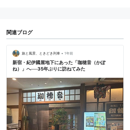
フェニックス・キャピタル
に買収された。JALカードシ
ョッピングマイル特約店になった時期もあるが、撤退。
2006年に
ベスト電器
が株式の40％を取得し連結子会社
化され、2008年3月には完全子会社となっていたが、業
関連ブログ
績改善が遅れたために、2010年1月に全店舗の2010年2
月中での閉鎖、会社の清算を発表した。
•
旅と風景、ときどき列車
1年前
「有限会社
カメラのさくらや
（通称:荻窪カメラのさく
新宿・紀伊國屋地下にあった「珈穂音（かぽ
らや、おぎさく）」は、上記の
さくらや
から分離独立し
ね）」へ──35年ぶりに訪ねてみた
た店であるが、資本関係は一切ない。