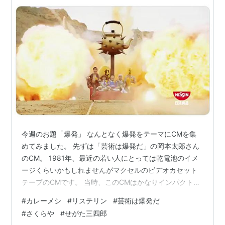
今週のお題「爆発」 なんとなく爆発をテーマにCMを集
めてみました。 先ずは「芸術は爆発だ」の岡本太郎さん
のCM。 1981年、最近の若い人にとっては乾電池のイメ
ージくらいかもしれませんがマクセルのビデオカセット
テープのCMです。 当時、このCMはかなりインパクトが
あり、「芸術は爆発だ」は流行語というより40年たった
#
カレーメシ
#
リステリン
#
芸術は爆発だ
今でも使われる名言です。美術の時間、作品に行き詰っ
#
さくらや
#
せがた三四郎
たとき、グチャグチャと描いて「芸術は爆発だ」の一言