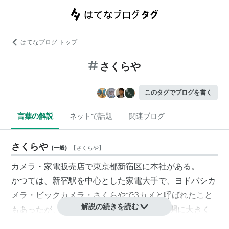
はてなブログ トップ
さくらや
このタグでブログを書く
言葉の解説
ネットで話題
関連ブログ
さくらや
(
一般
)
【
さくらや
】
カメラ
・
家電販売店
で
東京都
新宿区
に本社がある。
かつては、
新宿駅
を中心とした家電大手で、
ヨドバシカ
メラ
・
ビックカメラ
・
さくらや
で3カメと呼ばれたこと
解説の続きを読む
もあったが、1990年代後半からの他店舗展開に大きく
遅れを取り業績不振に陥り、2004年に投資ファンドの