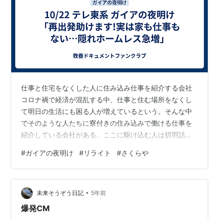
仕事と住宅をなくした人に住み込み仕事を紹介する会社
コロナ禍で経済が混乱する中、仕事と住む場所をなくし
て明日の生活にも困る人が増えているという。そんな中
でそのような人たちに寮付きの住み込みで働ける仕事を
紹介している会社がある。ここに駆け込む人は切羽詰ま
っているが、公的支援の存在さえ知らない人が多いとい
#
ガイアの夜明け
#
リライト
#
さくらや
う。またネカフェなどに住み着いている隠れホームレス
はさらに実態が見えないという。 この会社リライトを設
立したのは28才の市川加奈氏。東京の辺境部の出身とい
•
う彼女は、東京で住むところにさえ困る人がいる人を目
未来そうぞう日記
5年前
の当たりにして衝撃を受けたという。また仕事がなくて
爆発CM
困る人がいる一方で、人手が足りなくて廃業する…