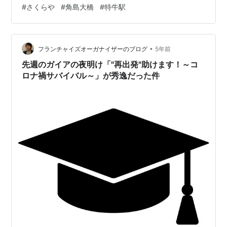
いたします 2022年3月3日 木曜日 ブログ更新時間午前6
#
さくらや
#
角島大橋
#
特牛駅
時59分 起床午前6時15分 室温10度 湿度59％ 外気温度
5℃ 体感温度3℃
☆☆☆☆☆☆☆☆☆☆☆☆☆☆☆☆☆☆☆☆☆☆☆
•
私のブログにおいで頂きありがとうございます！ ブログ
フランチャイズオーガナイザーのブログ
5年前
記事5,000回UPを目指して書いています 南部鉄器の営業
先週のガイアの夜明け「"再出発"助けます！～コ
販売からはリタイアしまし…
ロナ禍サバイバル～」が秀逸だった件