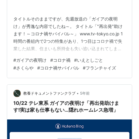
タイトルそのままですが、先週放送の「ガイアの夜明
け」が秀逸な内容でしたね～。 タイトル「"再出発"助け
ます！～コロナ禍サバイバル～」 www.tv-tokyo.co.jp 1
時間の番組内で2つの特集があり、1つ目はコロナ禍で失
業した結果、住まいも所持金も失い追い込まれてしまっ
た人たちという内容。そんな方々に対して、3日以内に寮
#
ガイアの夜明け
#
コロナ禍
#
いえとしごと
付きの仕事を紹介することを掲げている「Relight（リラ
#
さくらや
#
コロナ禍サバイバル
#
フランチャイズ
イト）」という会社への取材を軸に、コロナ禍失業者の
実態がリアルに描かれていました。 Relight株式会社家な
しでも応募可能！利用無料の寮付きお仕事紹介 | いえと
しごとサービス名は「いえとしごと」そのサービスを
•
教養ドキュメントファンクラブ
5年前
利…
10/22 テレ東系 ガイアの夜明け「再出発助けま
す!実は家も仕事もない…隠れホームレス急増」