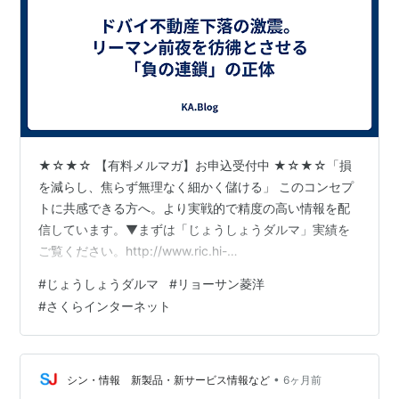
★☆★☆ 【有料メルマガ】お申込受付中 ★☆★☆「損
を減らし、焦らず無理なく細かく儲ける」 このコンセプ
トに共感できる方へ。より実戦的で精度の高い情報を配
信しています。▼まずは「じょうしょうダルマ」実績を
ご覧ください。http://www.ric.hi-
ho.ne.jp/joeshow/performance.html１ヶ月当たり４，３
#
じょうしょうダルマ
#
リョーサン菱洋
００円～（ランチ数回分で、一生モノの相場観を！）相
#
さくらインターネット
場がある限り、チャンスは無限です。 一人で悩まず、確
かな指針を手に入れませんか？※リスク・手数料などにつ
きましては、以下の契約締結前交付書面をご参照くださ
い。http://www.ric.hi-ho.ne.jp/…
•
シン・情報 新製品・新サービス情報など
6ヶ月前