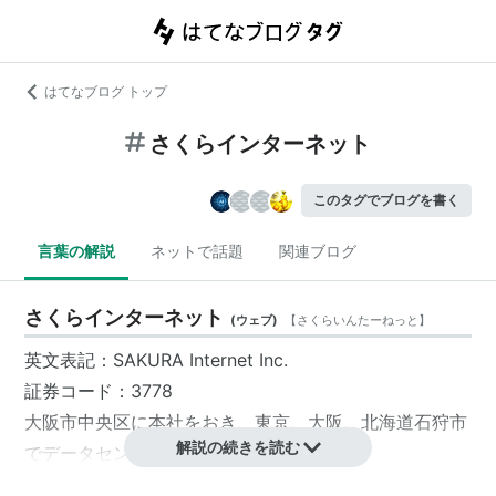
はてなブログ トップ
さくらインターネット
このタグでブログを書く
言葉の解説
ネットで話題
関連ブログ
さくらインターネット
(
ウェブ
)
【
さくらいんたーねっと
】
英文表記
：
SAKURA Internet
Inc.
証券コード：3778
大阪市中央区
に本社をおき、東京、大阪、北海道石狩市
解説の続きを読む
でデータセンターを運営する会社。
格安のレンタルサーバーを提供している会社としても知