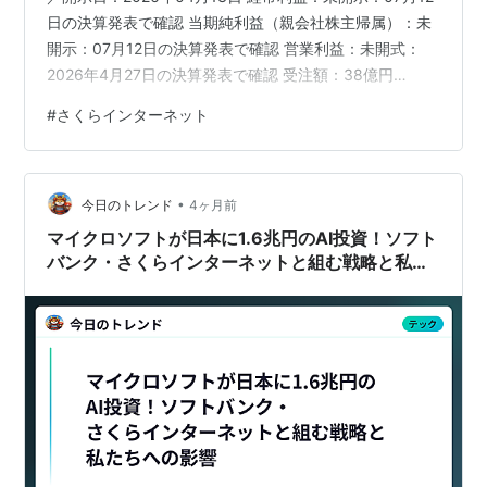
日の決算発表で確認 当期純利益（親会社株主帰属）：未
開示：07月12日の決算発表で確認 営業利益：未開式：
2026年4月27日の決算発表で確認 受注額：38億円
（2026年4月〜2027年3月納入予定） 過去の類似案件と
#
さくらインターネット
今回を比較する 同種の大型インフラ案件発表の株価反応
は翌営業
•
今日のトレンド
4ヶ月前
マイクロソフトが日本に1.6兆円のAI投資！ソフト
バンク・さくらインターネットと組む戦略と私た
ちへの影響