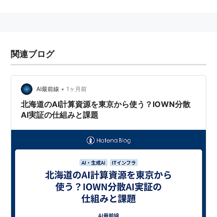
られている。 持ち前のインフラを生かして、オンライ
ンゲームなどのコンテンツ配信も手がけている。
また、
はてな
、
mixi
、
GREE
などのインターネット企業
も
さくらインターネット
のデータセンターを利用してい
関連ブログ
る。
•
AI最前線
1ヶ月前
北海道のAI計算資源を東京から使う？IOWN分散
AI実証の仕組みと課題