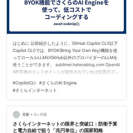
はじめに 以前紹介したように、GitHub Copilot CLI(以下
Copilot CLI)では、BYOK(Bring Your Own Key)機能を使
ってローカルLLMやGitHub以外のプロバイダーのLLMを
使うことができます。 sublimer.hatenablog.com OpenAI
API互換のエンドポイントが提供されていれば任意のプロ
バイダーを使えるので、さくらのAI Engineでも使えるか
#
CopilotCLI
#
さくらのAI Engine
試してみました。 この記事では、設定方法などを紹介し
#
さくらインターネット
ます。
•
月影
3ヶ月前
さくらインターネットの限界と突破口：防衛予算
と電力自給で狙う「兆円単位」の国家戦略