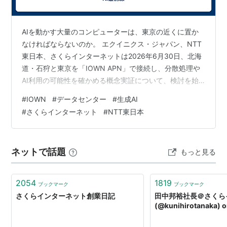
AIを動かす大量のコンピューターは、東京の近くに置か
なければならないのか。 エクイニクス・ジャパン、NTT
東日本、さくらインターネットは2026年6月30日、北海
道・石狩と東京を「IOWN APN」で接続し、分散処理や
AI利用の可能性を確かめる概念実証について、検討を始
めたと発表した。 IOWN APNは、通信経路で光の信号を
#
IOWN
#
データセンター
#
生成AI
積極的に利用し、拠点間を大容量かつ遅延の少ない状態
#
さくらインターネット
#
NTT東日本
で結ぶネットワークだ。今回の構想では、東京にある利
用者やクラウドとの接続拠点と、石狩にあるデータセン
ターの計算資源を一体的に使えるか検証する。 ただし、
ネットで話題
もっと見る
現時点で発表されたのは「実証の結果」ではない。2026
年後半の実施に向…
2054
1819
ブックマーク
ブックマーク
さくらインターネット創業日記
田中邦裕社長＠さくら
(@kunihirotanaka) o