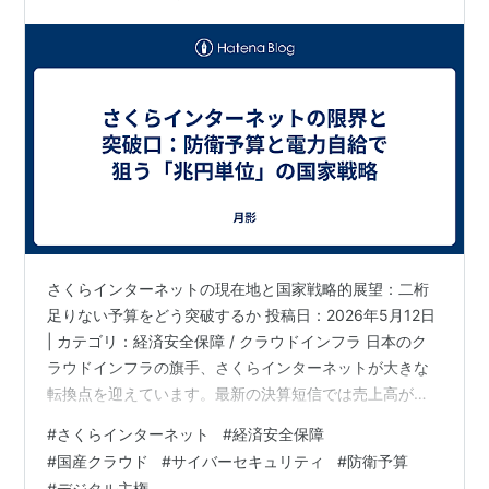
さくらインターネットの現在地と国家戦略的展望：二桁
足りない予算をどう突破するか 投稿日：2026年5月12日
| カテゴリ：経済安全保障 / クラウドインフラ 日本のク
ラウドインフラの旗手、さくらインターネットが大きな
転換点を迎えています。最新の決算短信では売上高が過
去最高を更新し、生成AI向けGPU事業への積極投資が目
#
さくらインターネット
#
経済安全保障
立ちますが、その足元には「光」と「影」が混在してい
#
国産クラウド
#
サイバーセキュリティ
#
防衛予算
ます。 1. 決算状況のまとめ 数字だけを見ると減益が目立
#
デジタル主権