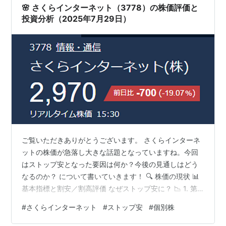
🌸 さくらインターネット（3778）の株価評価と
投資分析（2025年7月29日）
ご覧いただきありがとうございます。 さくらインターネ
ットの株価が急落し大きな話題となっていますね。今回
はストップ安となった要因は何か？今後の見通しはどう
なるのか？ について書いていきます！ 🔍 株価の現状 📊
基本指標と割安／割高評価 なぜストップ安に？ 📉 1. 第1
四半期決算での赤字転落 📉 2. 上半期・通期業績予想の大
#
さくらインターネット
#
ストップ安
#
個別株
幅下方修正 📉 3. 生成AI向け大型案件の終了による売上減
少 🔮今後の株価分析 まとめ さくらインターネット(株)