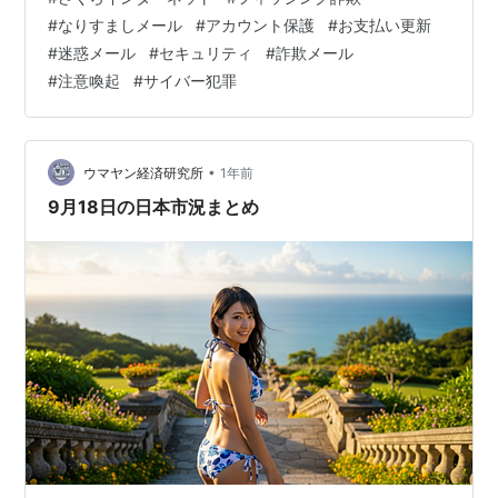
情報の更新のお願い ■送信元： さくらインターネット株
#
なりすましメール
#
アカウント保護
#
お支払い更新
式会社 <実在するドメインのメールアドレス>このメール
#
迷惑メール
#
セキュリティ
#
詐欺メール
アドレスのドメインは、ペルーのリマに実在する企業の
#
注意喚起
#
サイバー犯罪
ドメインですが、送信元を詐称して送信されています。
★さくらインターネットのドメインは、sakura.ad.jp で
あり、ペルーの企…
•
ウマヤン経済研究所
1年前
9月18日の日本市況まとめ