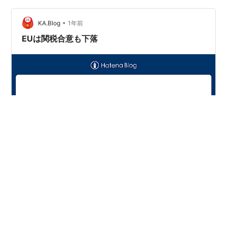
【3778】：株価・株式情報 - Yahoo!ファイナンス 🔍 株
•
価の現状 直近終値は2,970円（7月29日終値、前日比
KA.Blog
1年前
−19.07％）と、大幅下落。 ス…
EUは関税合意も下落
★☆★☆【有料メルマガ】お申込受付中！！「損を減ら
し、焦らず無理なく細かく儲ける」をコンセプトとした
有料メルマガお申込受付中！（注：ブログ本文で紹介し
ている【注目銘柄】とは別のものです）▼その他「じょ
うしょうダルマ」HPより有料メルマガの成績などご確認