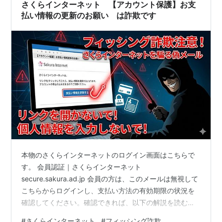
さくらインターネット 【アカウント保護】お支
払い情報の更新のお願い は詐欺です
本物のさくらインターネットのログイン画面はこちらで
す。 会員認証｜さくらインターネット
secure.sakura.ad.jp 会員の方は、このメールは無視して
こちらからログインし、支払い方法の有効期限の状況を
確認してください。確認できれば、以下の解説を読む必
要はありません。 ■件名： 【アカウント保護】お支払い
#
さくらインターネット
#
フィッシング詐欺