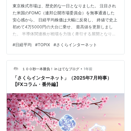
東京株式市場は、歴史的な一日となりました。 注目され
た米国のFOMC（連邦公開市場委員会）を無事通過した
安心感から、 日経平均株価は大幅に反発し、 終値で史上
初めて4万5000円の大台に乗せ、 最高値を更新しまし
た。 半導体関連株が相場を力強く牽引する展開となりま
した。 僕の持ち株のさくらインターネットが、 ストップ
#
日経平均
#
TOPIX
#
さくらインターネット
高しました。 jp.reuters.com yahooファイナンスみてた
ら、 17日の9:31にストップ高をつけて値がついてませ
ん。 ということは、明日も上昇が期待できるかなと期待
•
しています。 僕は長期投資で考えているので、 一喜一憂
１００秒一本勝負！ in はてなブログ
1年前
せずにうまくいった時こそ、 兜の緒を引き締めたい…
「さくらインターネット」（2025年7月時事）
【FXコラム・番外編】