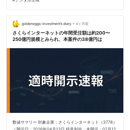
ちますが、その中身は前向きな投資によるものです。 売
上高は順調： 前年比12.4%増の353億円と過去最高を更
新しています。 利益の大幅減： 営業利益は前期の41億円
から…
•
goldeneggs-investment’s diary
4ヶ月前
さくらインターネットの年間受注額は約200〜
250億円規模とみられ、本案件の38億円は
数値サマリー 対象企業：さくらインターネット（3778）
／開示日：2026年04月13日 経常利益：未開示：07月12