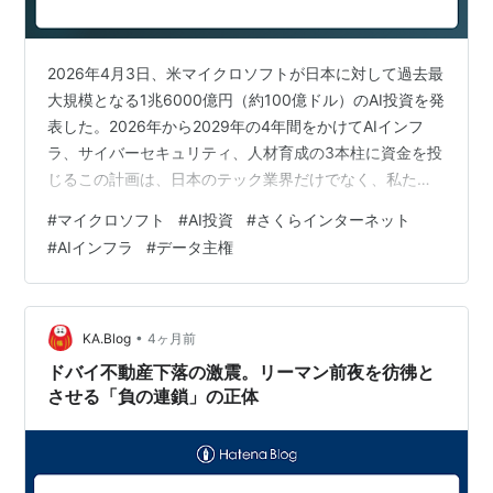
2026年4月3日、米マイクロソフトが日本に対して過去最
大規模となる1兆6000億円（約100億ドル）のAI投資を発
表した。2026年から2029年の4年間をかけてAIインフ
ラ、サイバーセキュリティ、人材育成の3本柱に資金を投
じるこの計画は、日本のテック業界だけでなく、私たち
の働き方やビジネス環境にも大きな変化をもたらす可能
#
マイクロソフト
#
AI投資
#
さくらインターネット
性がある。マイクロソフトのブラッド・スミス副会長兼
#
AIインフラ
#
データ主権
社長が来日し、高市早苗首相とも会談するなど、国家レ
ベルのビッグディールとして注目を集めている。 投資の
3本柱──「技術・信頼・人材」で日本のAI競争力を底上
げ マイクロソフトが掲げる今回の投資計画は「技術
•
KA.Blog
4ヶ月前
（Technolog…
ドバイ不動産下落の激震。リーマン前夜を彷彿と
させる「負の連鎖」の正体