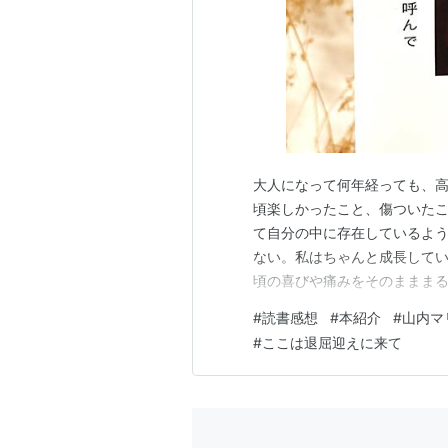
大人になって何年経っても、
頃楽しかったこと、傷ついた
て自分の中に存在しているよ
ない。私はちゃんと成長して
頃の喜びや痛みをそのまままる
リコ『さみしくなったら名前を呼んで』
#
読書感想
#
本紹介
#
山内マ
ら名前を呼んで』は、女性を
#
ここは退屈迎えに来て
た女、年上男に翻弄される女子