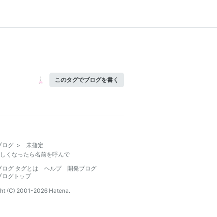
このタグでブログを書く
ブログ
>
未指定
しくなったら名前を呼んで
ブログ タグとは
ヘルプ
開発ブログ
ブログトップ
ht (C) 2001-
2026
Hatena.