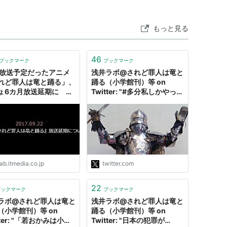
ガ文庫」刊）
ん
もっと見る
46
ブックマーク
ブックマーク
月放送予定だったアニメ
浅井ラボ@されど罪人は竜と
れど罪人は竜と踊る」、
踊る（小学館刊）等 on
ょ6カ月放送延期に
Twitter: "#多分私しかやって
アークス・ピクチャーズ
プテピ」の3カ月延期を
ない というタグを見るが
 | ねとらぼ
「出版社からの迷惑を受け、
出版社側でまともな謝罪文が
書けないので、私が私に向け
て書いた謝罪文を出版社が謝
罪したものとして出版し、私
が謝罪を受け入れたことにす
ab.itmedia.co.jp
twitter.com
る」という心霊体験、人類史
で自分以外にないだろうし、
22
この先もないほうがいい。"
ブックマーク
ブックマーク
ラボ@されど罪人は竜と
浅井ラボ@されど罪人は竜と
（小学館刊）等 on
踊る（小学館刊）等 on
tter: "「若おかみは小学
Twitter: "日本の犯罪が