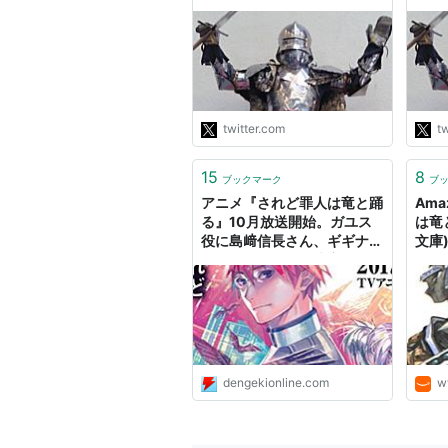
ヨーカーン：田村睦心
っこから、左派が「一日一秒
生」
でも座り込みで、定義として
被害
キュラソー：南條愛乃
は間違っていない」というワ
には
イェスパー：星野貴紀
ードを見事に引きだされてい
を失
た。二手先を読まないから、
ドを
ベルドリト：徳井青空
過去から未来までの座り込
ＰＴ
アーゼル：
洲崎綾
み、ハンスト、デモとすべて
労働
twitter.com
tw
の行為が「え、そんなお遊び
示せ
だったの？」と人々の信を失
親の
リスト::アニメ作品//タイトル/さ行
15
8
った。"
を許
ブックマーク
ブ
が。
アニメ『されど罪人は竜と踊
Ama
されど罪人は竜と踊る
る』10月放送開始。ガユス
は竜
役に島﨑信長さん、ギギナ役
文庫)
浅井ラボのライトノベル。イラスト
に細谷佳正さんが決定
第7回スニーカー大賞奨励賞受賞作
角川スニーカー文庫（角川書店）で
ザ・スニーカー数号において原稿・
2008年からガガガ文庫（小学館
dengekionline.com
w
2017年10月、TVアニメ化。
既刊