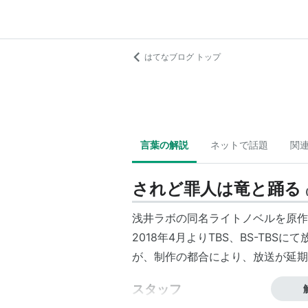
はてなブログ トップ
言葉の解説
ネットで話題
関
されど罪人は竜と踊る
浅井ラボの同名ライトノベルを原作
2018年4月よりTBS、BS-TBS
が、制作の都合により、放送が延期
スタッフ