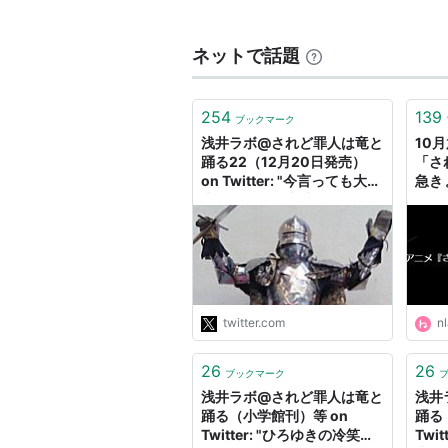
原作：浅井ラボ（小学館「ガガ
キャラクター原案：宮城／ざい
ネットで話題
総監督：錦織博
監督：花井宏和
254
139
ブックマーク
シリーズ構成：伊神貴世
浅井ラボ@されど罪人は竜と
10
キャラクターデザイン：北尾勝
踊る22（12月20日発売）
「さ
on Twitter: "今言っても大丈
急き
アニメーション制作：セブン・
夫だろうが、失踪した元担
「ポ
当、涼宮ハルヒの担当でもあ
超える
キャスト
ったのだけどな。迷惑のかけ
方が凄い。"
ガユス：島崎信長
ギギナ：細谷佳正
twitter.com
nl
ジヴーニャ：日笠陽子
ニドヴォルク：甲斐田裕子
26
26
ブックマーク
モルディーン：土師孝也
浅井ラボ@されど罪人は竜と
浅井
踊る（小学館刊）等 on
踊る
ゼノビア：小島幸子
Twitter: "ひろゆきの冷笑ご
Twi