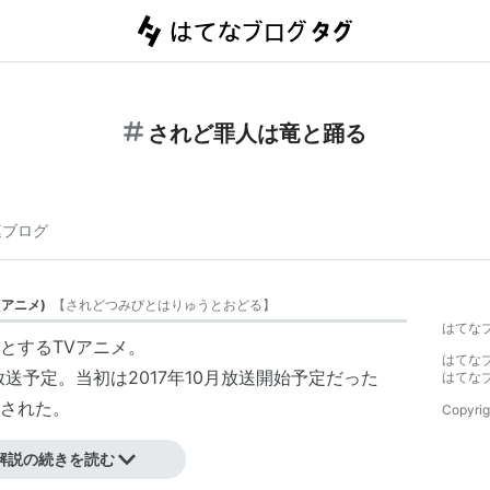
されど罪人は竜と踊る
連ブログ
(
アニメ
)
【
されどつみびとはりゅうとおどる
】
はてな
とするTVアニメ。
はてな
にて放送予定。当初は2017年10月放送開始予定だった
はてな
された。
Copyrig
解説の続きを読む