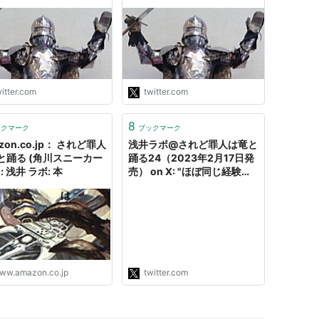
を見たが、家族を人為的
2002年から五分の一となっ
で亡くしたことがある人
たそうで、他の先進国はどう
きつい。 事故で両親
かなと法務省資料を見たら、
い、イマジナリーフレン
件数は人口差があるにしても
三人も必要とする深刻な
率がひでえ。アメリカにいた
ＳＤを受けた小学生が、
っては、日本の百倍も強盗が
によってしか存在価値を
発生。なおそのアメリカでも
itter.com
twitter.com
ず、また事故とはいえ両
世界治安度ランキングだと真
死の原因となった加害者
ん中より…
|
リスト::アニメ作品//2018年
8
すほどの成長を求めるの
https://t.co/AR4LYd7X1I"
ックマーク
ブックマーク
"
zon.co.jp： されど罪人
浅井ラボ@されど罪人は竜と
(
読書
)
【
されどつみびとはりゅうとおどる
】
と踊る (角川スニーカー
踊る24（2023年2月17日発
: 浅井 ラボ: 本
売） on X: "ほぼ同じ経験を
は宮城。
している。KADOKAWA（当
時は角川）からの移籍時に
。
「受賞した作品の著作権は出
刊行されていたが、角川書店側に2007年発行の
版社にあるから、ずっとこち
らに印税払え」と言われたの
写真を無断掲載するなどの過失があったため、
で、法的に根拠のない主張を
）に移籍してリメイクされることになった。
切って、逆に賠償金を取っ
ww.amazon.co.jp
twitter.com
た。創作者はおとなしい善人
が多いので、舐めて圧迫すれ
ば通ると思う人が出やすいの