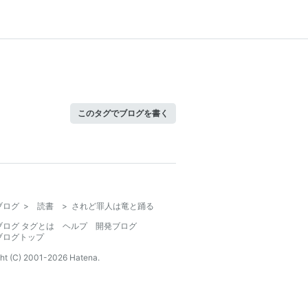
このタグでブログを書く
ブログ
>
読書
>
されど罪人は竜と踊る
ブログ タグとは
ヘルプ
開発ブログ
ブログトップ
ht (C) 2001-
2026
Hatena.