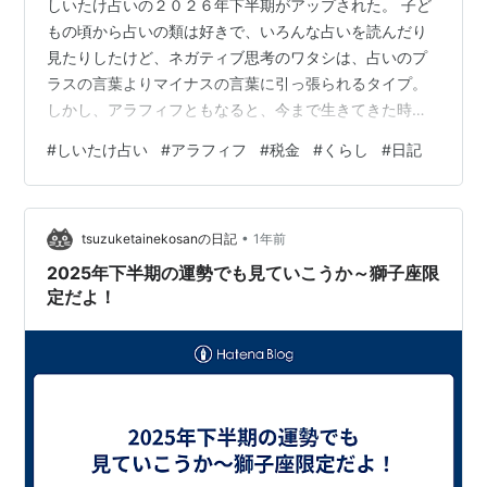
しいたけ占いの２０２６年下半期がアップされた。 子ど
もの頃から占いの類は好きで、いろんな占いを読んだり
見たりしたけど、ネガティブ思考のワタシは、占いのプ
ラスの言葉よりマイナスの言葉に引っ張られるタイプ。
しかし、アラフィフともなると、今まで生きてきた時間
より、先の時間のほうが短いのだ。これからは耳ざわり
#
しいたけ占い
#
アラフィフ
#
税金
#
くらし
#
日記
のいい言葉だけを聴いて生きていっても罰は当たるま
い。ということで、数年前からワタシにとっての占いと
言えば、背中を押してくれるようなやさしい言葉満載の
•
「しいたけ占い」一択なのである。 早速、自分の星座で
tsuzuketainekosanの日記
1年前
ある「獅子座」を読む。すると、何やら気になる言葉
2025年下半期の運勢でも見ていこうか～獅子座限
が。それは「運命からの税金」。２０２６年下半期、…
定だよ！