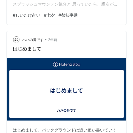
スプラッシュマウンテン気分と 思っていたら、親友が娘
と ディズニーランドにいたり。。 連れがお土産で出雲の
#
しいたけ占い
#
七夕
#
都知事選
お塩を頂き 老眼なので、書かれている 説明書を声に出し
て読んであげた。 八百万の神（やおよろずのかみ） と読
み始めたところで 「ヤ.オヨ..ロズ...？」と返された。 そ
•
して何度も復唱している。 ついさっきまで「はっぴゃく
ハハの番です
2年前
まんのかみ」 と思って生きていたそう。。50年も。…
はじめまして
はじめまして。バックグラウンドは追い追い書いていく