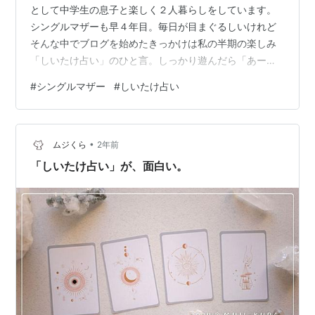
として中学生の息子と楽しく２人暮らしをしています。
シングルマザーも早４年目。毎日が目まぐるしいけれど
そんな中でブログを始めたきっかけは私の半期の楽しみ
「しいたけ占い」のひと言。しっかり遊んだら「あー楽
しかったー! 」と叫んで、「人生はやっぱり楽しいな」と
#
シングルマザー
#
しいたけ占い
思える時間も持っていたい。働く。家事をする。子と向
き合う。家族が一人欠けたことで責任も制限も増えたけ
れどやることやったら、きちんと休む。そして、遊ぶ。
•
そんな「自分のことも大事にする」時間を書き留めて、
ムジくら
2年前
老後に読み返したときにフフフと笑えるよう日記にした
「しいたけ占い」が、面白い。
いと思います。よろしくどうぞー！