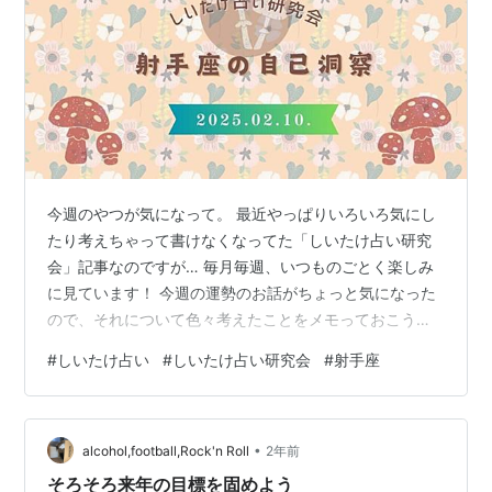
今週のやつが気になって。 最近やっぱりいろいろ気にし
たり考えちゃって書けなくなってた「しいたけ占い研究
会」記事なのですが… 毎月毎週、いつものごとく楽しみ
に見ています！ 今週の運勢のお話がちょっと気になった
ので、それについて色々考えたことをメモっておこうと
思いました。 ▼今週の射手座。 あ、多分リンクはそのう
#
しいたけ占い
#
しいたけ占い研究会
#
射手座
ち消えちゃうと思うので、 大事なところを引用しておき
ます。 今週、自分自身に対して、「今、何したい? 」と
か「今年、何したい? 」と聞いてみてほしいのです。＝中
•
略＝どの人も、生きている限り、「やらなければいけな
alcohol,football,Rock'n Roll
2年前
いこと」を多く背負っていくわけじゃないですか。仕事
そろそろ来年の目標を固めよう