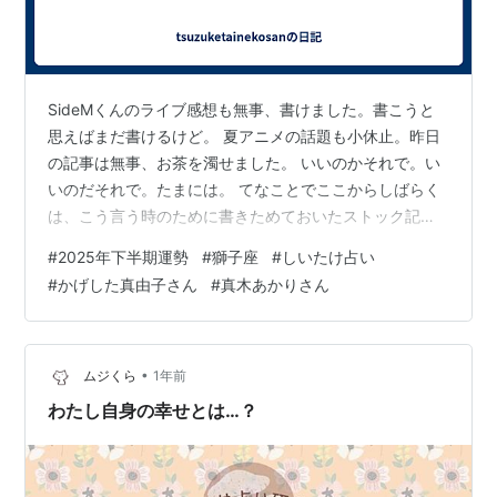
SideMくんのライブ感想も無事、書けました。書こうと
思えばまだ書けるけど。 夏アニメの話題も小休止。昨日
の記事は無事、お茶を濁せました。 いいのかそれで。い
いのだそれで。たまには。 てなことでここからしばらく
は、こう言う時のために書きためておいたストック記事
に活躍してもらおうかと思います。 私が獅子座だから
#
2025年下半期運勢
#
獅子座
#
しいたけ占い
ね！ だから獅子座限定だよ！ ごめんね！ と言うことで
#
かげした真由子さん
#
真木あかりさん
早いもので2025年も半分が終了。 気が付けば7月ももう
半分、終わったと言う有様です。 早い早い。 占い好きの
人間としては『下半期の運勢、発表される時期だね！』
そんな楽しみもある時期でございます。 当たるも八卦、
•
ムジくら
1年前
当たらぬも八卦。 基本…
わたし自身の幸せとは…？