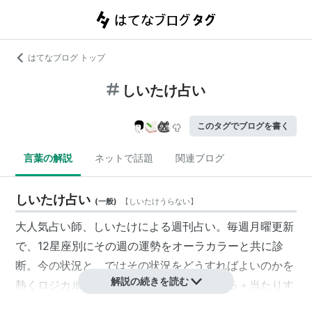
はてなブログ トップ
しいたけ占い
このタグでブログを書く
言葉の解説
ネットで話題
関連ブログ
しいたけ占い
(
一般
)
【
しいたけうらない
】
大人気占い師、しいたけによる週刊占い。毎週月曜更新
で、12星座別にその週の運勢をオーラカラーと共に診
断。今の状況と、ではその状況をどうすればよいのかを
解説の続きを読む
熱くロジカルにアップデート。可愛いすぎる＋当たりす
ぎる、しいたけキャラが解説する噂の占い！