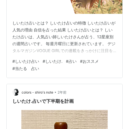
しいたけ占いとは？ しいたけ占いの特徴 しいたけ占いが
人気の理由 自信を占った結果 しいたけ占いとは？ しい
たけ占いは、人気占い師しいたけさんが占う、12星座別
の週間占いです。 毎週月曜日に更新されています。 デジ
タルマガジンVOGUE GIRLでの連載をきっかけに注目を
集め、 今の状況やこれからのことを、熱く解説してあ
#
しいたけ占い
#
しいたけ.
#
占い
#
おススメ
り、 共感できる内容に、多くの人を魅了しています。 し
#
当たる 占い
いたけ占いの特徴 12星座別週間占いにて、毎週、12星座
それぞれの運勢を独自の視点で占います。 共感とユーモ
アがあり、日常生活に結びつく言葉や、少し笑える表現
が特徴です。 一週ごとの運勢に合わせて、それぞれの星
•
colors - shiro's note
2年前
座に１８色のオ…
しいたけ.占いで下半期を計画