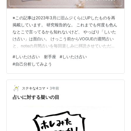
※この記事は2023年3月に旧ムジくらにUPしたものを再
掲載しています。 研究報告的な。 これまでも何度も色ん
なとこで言ってるかも知れないけど、 やっぱり「しいた
け占い」は面白い。 けっこう前からVOGUEの週間占い
と、noteの月間占いを毎回楽しみに拝読させていただい
ておりました。 自分の星座の話で恐縮ですが、しいたけ
#
しいたけ占い 射手座
#
しいたけ占い
さんによると射手座って、 射手座は自分自身の「好き」
#
自己分析してみよう
と「嫌い（不快）」にかなりこだわる人でもあります。
自分の「好き」をもっと愛していくために。「こんなに
素晴らしいものがこの世の中にある」と世界に向けて発
表していきたいぐらいに、「好き」の影響を受けてい
•
ステキな4コマ
3年前
く。そして、「好き」から受け…
占いに対する疑いの目