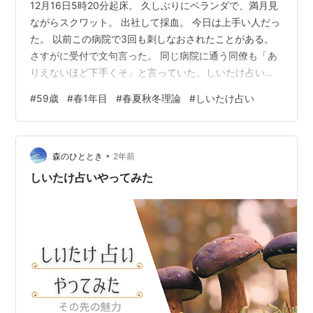
12月16日5時20分起床。 久しぶりにベランダで、満月見
ながらスクワット。 出社して採血。 今日は上手い人だっ
た。 以前この病院で3回も刺しなおされたことがある。
さすがに受付で文句言った。 同じ病院に通う同僚も「あ
りえないほど下手くそ」と言っていた。しいたけ占い
2025年上期がアップされていた。 「都会に出た孫を応援
#
59歳
#
春1年目
#
春夏秋冬理論
#
しいたけ占い
する、山奥のおじいさんからの手紙」というだけあっ
て、 毎年類似しているような気もするが、コメントがキ
ャッチ―で好き。 shiitakeuranai.jp毎年お世話になって
•
いる理論がもう一つあり、これらを複合して、来年の漢
森のひととき
2年前
字や目標を立てている。らせんの法則で人生を成功に導
しいたけ占いやってみた
く 春夏…