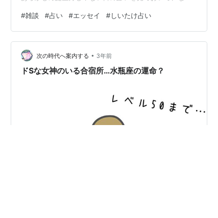
となく当てはまってそうなことを確認し「ほれ見たこと
#
雑談
#
占い
#
エッセイ
#
しいたけ占い
か」と鬼の首を取ったように騒ぎ立てる。 鬼の首を取っ
た私 当たり障りのない内容にしときゃ打率上がるからな
占いなんてもんは(過激派)。ほんで自分の星座を見ると
•
「なんだよこれ！」という内容だったりする。やはり、
次の時代へ案内する
3年前
惑わされないようにちゃんと他の星座を見てからじゃな
ドSな女神のいる合宿所…水瓶座の運命？
いといかん。 おまけに、私には生…