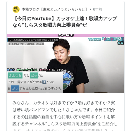
くいただきました。ガスでやりたくなりますね。カセッ
•
トコンロ＋鉄板でやろうかしら。 夜はYouTubeで「しら
本能ブログ【東京とカメラといろいろと】
6年前
すた」ってチャンネルのボイトレ動画を見ながら気を失
【今日のYouTube】カラオケ上達！歌唱力アップ
っていた。こういうので歌の歌い方見て…
なら”しらスタ歌唱力向上委員会”だ
みなさん、カラオケは好きですか？歌は好きですか？実
は若い頃バンドマンでした！さじゃんです。今日ご紹介
するのは話題の新曲を中心に歌い方や歌唱ポイントを解
説するチャンネル”しらスタ歌唱力向上委員会”をご紹介し
ます。 オネエキャラのおしらさんは実は高学歴！？ レク