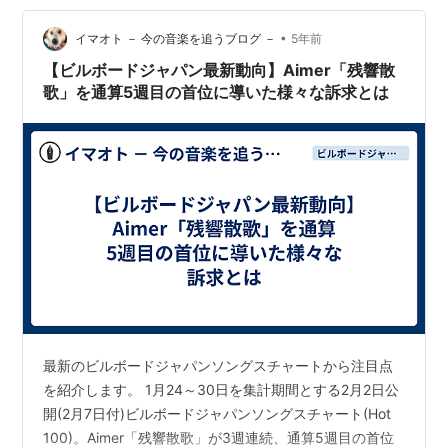
には程遠いスゴ技の数々だが、このサイトを見るのは大
•
好きだ。 あんなふうに歌えたら、もっと、風さんの心の
イマオト － 今の音楽を追うブログ －
5年前
中も見えるんだろうなぁ。 I was wandering around Y…
【ビルボードジャパン最新動向】Aimer「残響散
歌」を通算5週目の首位に導いた様々な訴求とは
最新のビルボードジャパンソングスチャートから注目点
を紹介します。 1月24～30日を集計期間とする2月2日公
開(2月7日付)ビルボードジャパンソングスチャート(Hot
100)。Aimer「残響散歌」が3週連続、通算5週目の首位