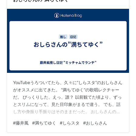
YouTubeうろついてたら、久々に”しらスタ”のおしらさん
がオススメに出てきた。 ”満ちてゆく”の歌唱レクチャー
だ。 びっくりした、えっ、誰？ 以前観てた頃より、ずっ
とスリムになって、見た目印象がまるで違う。 でも、話
し方や身振り手振りはそのままだった。 おしらさんの
「風さん」の呼び方が素敵だ。 どれだけ録画を観て研究
#
藤井風
#
満ちてゆく
#
しらスタ
#
おしらさん
したんだろ。 口の開け方と表情の関係もわかりやすく
て、さすがだと思う。 彼のプロの発声解説は、実践する