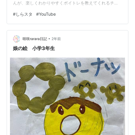
んが、楽しくわかりやすくボイトレを教えてくれるチャ
ンネルだよ✨ www.youtube.com みんなはしらすた・お
#
しらスタ
#
YouTube
しらさんのこと知ってる？ 知らなかったら、この記事で
たっぷり紹介するから安心してね！ ■動画内容 『しらス
タ【歌唱力向上委員会】』は、歌が上手くなりたい人向
•
けに、 超実践的なボイストレーニング方法を紹介してく
咲咲rarara日記
2年前
れるチャンネルだよ！ たとえば、人気曲を題材にして、
娘の絵 小学3年生
「この部分は…