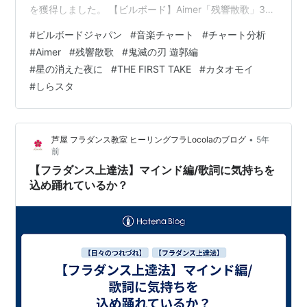
を獲得しました。 【ビルボード】Aimer「残響散歌」3週
連続首位 Saucy Dog「シンデレラボーイ」総合8位にジ
#
ビルボードジャパン
#
音楽チャート
#
チャート分析
ャンプアップ https://t.co/nYgKBsTrmo
#
Aimer
#
残響散歌
#
鬼滅の刃 遊郭編
pic.twitter.com/IYXo7DAi1D — Billboard JAPAN
#
星の消えた夜に
#
THE FIRST TAKE
#
カタオモイ
(@Billboard_JAPAN) 2022年2月2日
#
しらスタ
•
芦屋 フラダンス教室 ヒーリングフラLocolaのブログ
5年
前
【フラダンス上達法】マインド編/歌詞に気持ちを
込め踊れているか？