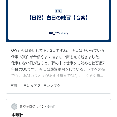
GWも今日をいれてあと2日ですね。 今日は今やっている
仕事の案件が全然うまく進まない夢を見て起きました。
仕事しない日が続くと、夢の中で仕事をし始める社畜歴7
年目のUGです。 今日は最近練習をしているカラオケの話
でも。 私はカラオケがあまり得意ではなく、うまく曲を
歌うことができません。特に高い声が全然出ないので、
#
白日
#
しらスタ
#
カラオケ
曲の盛り上がる音程の高いところで無理やり声を出そう
として喉を傷めたり、貧弱な裏声で残念な感じになりま
す。そのうえ、ある程度の音感はもっているので、 自分
•
の音がずれていることが自分でわかる⇒自分の歌が下手
青空を目指して2
6年前
なことがわかる⇒自信がなくなる⇒楽しくない⇒練習しな
水曜日