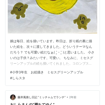
娘は毎日、絵を描いています。昨日は、折り紙の裏に描
いた絵を、次々に渡してきました。どういうテーマなん
だろう？ でも可愛い絵だなぁ( ˘͈ ᵕ ˘͈ )と思いました。 小さ
いのは子供？みたいです。可愛い。 ちなみに、ミセスグ
リーンアップルの絵も描いてくれました。コロンブスの
卵 ↓ 大森くん ↓ おまけに しらスタの人（YouTube） ど
#
小学3年生 お絵描き ミセスグリーンアップル
こか似てる（笑） ↓ これからも、たくさん絵を描いても
#
しらスタ
らおうと思いました( ˘͈ ᵕ ˘͈ )
•
藤井風推し日記 ”ミッチャムでランチ”
2年前
おしらさんの”満ちてゆく”