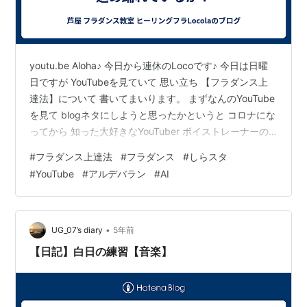
youtu.be Aloha♪ 今日から連休のLocoです♪ 今日は日曜
日ですが YouTubeを見ていて 思い立ち 【フラダンス上
達法】について 書いてまいります。 まずなんのYouTube
を見て blogネタにしようと思ったかというと コロナにな
ってから 知った大好きなYouTuber ボイストレーナーの
おしらさん♪ が 歌手のAIと一緒に 彼女が歌う楽曲の解説
#
フラダンス上達法
#
フラダンス
#
しらスタ
動画を見ていて これ！！！ まさにこれですよ！！！ 私
#
YouTube
#
アルデバラン
#
AI
がフラを踊る時に大切にしたいと 思っている部分はーー
ー！！！！！ となりまして その動画のご紹介。 この動
画を見たら 歌詞に書かれている詞を どう捉えるか その
解釈の違いで 歌が…
•
UG_07’s diary
5年前
【日記】白日の練習【音楽】