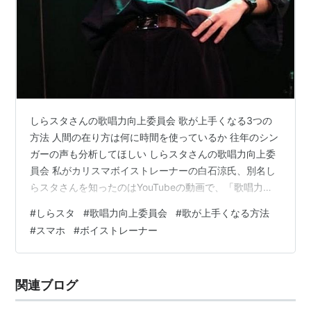
しらスタさんの歌唱力向上委員会 歌が上手くなる3つの
方法 人間の在り方は何に時間を使っているか 往年のシン
ガーの声も分析してほしい しらスタさんの歌唱力向上委
員会 私がカリスマボイストレーナーの白石涼氏、別名し
らスタさんを知ったのはYouTubeの動画で、「歌唱力向
上委員会」というタイトルに惹かれたからである。 最初
#
しらスタ
#
歌唱力向上委員会
#
歌が上手くなる方法
にみたのは私が最初なかなかできなかった「リップロー
#
スマホ
#
ボイストレーナー
ル」についての動画だった。 まず動画でド肝を抜かれた
のは、休符がほとんどない、そのマシンガントークだっ
た。 しかもオネエっぽい（あとでウィキペディアを調べ
関連ブログ
たらLGBTのゲイであることを公表しているらしい）。
そして扱っている歌のジャ…