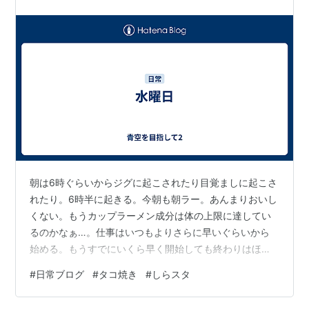
くなる という流れでカラオケは苦手…
朝は6時ぐらいからジグに起こされたり目覚ましに起こさ
れたり。6時半に起きる。今朝も朝ラー。あんまりおいし
くない。もうカップラーメン成分は体の上限に達してい
るのかなぁ…。仕事はいつもよりさらに早いぐらいから
始める。もうすでにいくら早く開始しても終わりはほと
んど変わらない現象が発生中。結局忖度というか同調圧
#
日常ブログ
#
タコ焼き
#
しらスタ
力に逆らえない。 晩御飯はたこ焼き。ホットプレートで
やるから火力不足感は否めない。まぁでも楽しく美味し