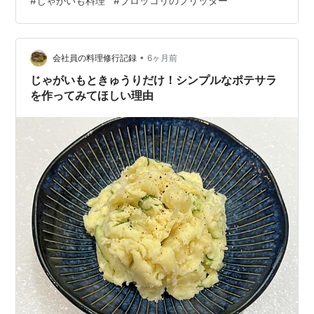
#
じゃがいも料理
#
ブロッコリのフリッター
に美味しくなるんでは？(チーズ入れたらなんでも美味し
い説に一票) 庭のローズマリーとタイムも加えて胡椒をコ
ラショッと。(胡椒好き❤️) 蓋をして弱中火で12分ほど焼
いてシュレッディッドチーズを散らしチーズが溶けたら
•
会社員の料理修行記録
6ヶ月前
出来上がり。…
じゃがいもときゅうりだけ！シンプルなポテサラ
を作ってみてほしい理由