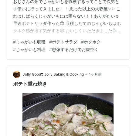
おじさんの畑でじゃがいもを収穫するってことで次男と
手伝いに行ってきました！！ 思った以上の大収穫✨✨ こ
れはしばらくじゃがいもには困らない！！ありがたい☺️
早速ポテトサラダ作った😉 収穫したてのじゃがいもはホ
クホク感が増す気がする😆 おいしくいただきました👍 た
くさんあるからスイートポテトとか肉じゃがとかコロッ
#
じゃがいも収穫
#
ポテトサラダ
#
ホクホク
ケとかも作ってみたいなと😁 シンプルにじゃがバターも
#
じゃがいも料理
#
想像するだけでお腹空く
おいしそう😊 なんて考えてたらちょっとお腹空いてきた
笑😁
•
Jolly Good❣️ Jolly Baking & Cooking
4ヶ月前
ポテト重ね焼き