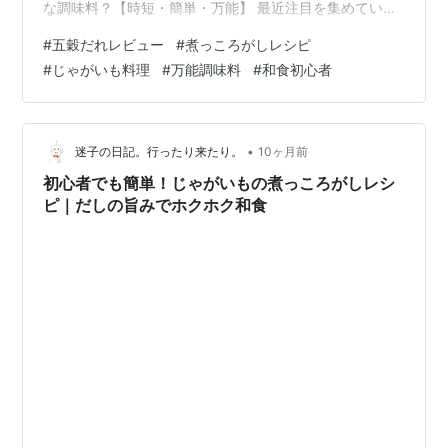
な調味料？【時短・簡単・万能】 最近注目を集めている
「五穀だれ」。雑穀の旨みと甘辛のバランスが絶妙で、
#
五穀だれレビュー
#
煮っころがしレシピ
煮物・炒め物・和え物など幅広く使える万能調味料で
#
じゃがいも料理
#
万能調味料
#
和食初心者
す。今回は、定番の「じゃがいもの煮っころがし」でそ
の実力を試してみました。 五穀だれとの出会いは、母の
お友達からのおすそ分け。その手軽さと美味しさに、す
っかり虜になりました。 実際に使ってみた感想｜五穀だ
•
迷子の日記。行ったり来たり。
10ヶ月前
れレビュー 香り： 開封した瞬間、醤…
初心者でも簡単！じゃがいもの煮っころがしレシ
ピ｜だしの旨みでホクホク和食