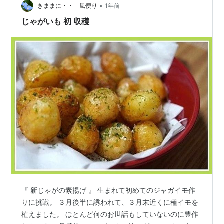
酒…大さじ1 砂糖…小さじ1 サラダ油…小さじ1 ※だし汁
•
きままに・・ 風便り
1年前
と…
じゃがいも 初 収穫
『 新じゃがの素揚げ 』 生まれて初めてのジャガイモ作
りに挑戦。 ３月後半に誘われて、３月末近くに種イモを
植えました。 ほとんど何のお世話もしていないのに豊作