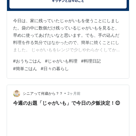
今日は、家に残っていたじゃがいもを使うことにしまし
た。袋の中に数個だけ残っているじゃがいもを見ると、
早めに使ってあげたいなと思います。でも、手の込んだ
料理を作る気分ではなかったので、簡単に焼くことにし
ました。 じゃがいもをレンジで少しやわらかくしてか
ら、フライパンへ。バターと醤油を少し入れると、ふわ
#
おうちごはん
#
じゃがいも料理
#
料理日記
っといい香りがしてきます。それだけで、今日のごはん
#
簡単ごはん
#
日々の暮らし
が少し楽しみになりました。 焼くだけでも満足感がある
じゃがいもは、焼くだけでもほくほくして食べごたえが
あります。少し焦げ目がつくと、香ばしくなってごはん
にも合います。難しいことはしていないのに、ちゃんと
•
シニアって何歳から？？
2ヶ月前
一品になってくれるのがありがたいです。 常備野…
今週のお題「じゃがいも」で今日の夕飯決定！😊