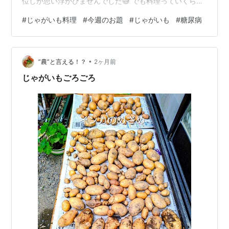
位しか思い浮かびませんでした😅 でも料理っていくらで
も広がりのある世界だから、「じゃがいも」を使ったお
#
じゃがいも料理
#
今週のお題
#
じゃがいも
#
糖尿病
料理は星の数ほどあるだろうな～と思います！ そう言え
ば、「じゃがいも」を入れた味噌汁とか、「じゃがい
も」を千切りにし炒めて、塩コショウや醤油で味付けし
•
たのがセイ(夫)は好きです。 ただ 「じゃがいも」は糖質
”農”と言える！？
2ヶ月前
が高めなので、糖尿病のセイと隠れ糖尿病の私は、残念
じゃがいもごろごろ
ながら思いっきりは食べられなくて・…