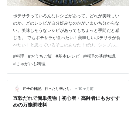
ポテサラっていろんなレシピがあって、どれが美味しい
のか、どのレシピが自分好みなのかがいまいち分からな
い。美味しそうなレシピがあってもちょっと手間だと感
じる。 でもポテサラが食べたい！美味しいポテサラが食
べたい！と思っているそこのあなた！ぜひ、シンプルな
基本のポテサラを一度作ってみてほしいのです。それ
#
料理
#
おうちご飯
#
基本レシピ
#
料理の基礎知識
は、シンプルなポテサラが美味しすぎる！からです。 そ
#
じゃがいも料理
して、いろいろな具材を入れるアレンジは、自分好みの
ポテサラを作れるようになってから。 基本のポテサラの
レシピ 自分好みの味付けがわかると、アレンジは無限
大！ お酒に合わせてポテサラを作ろう！ 基本のポテサラ
•
迷子の日記。行ったり来たり。
10ヶ月前
のレシピ 材料・じゃがいも 300g（中2…
五穀だれで簡単煮物｜初心者・高齢者にもおすす
めの万能調味料