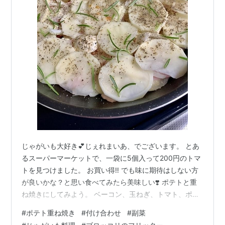
じゃがいも大好き💕じぇれまいあ、でございます。 とあ
るスーパーマーケットで、一袋に5個入って200円のトマ
トを見つけました。 お買い得‼️ でも味に期待はしない方
が良いかな？と思い食べてみたら美味しい❣️ ポテトと重
ね焼きにしてみよう。 ベーコン、玉ねぎ、トマト、ポテ
トを(2段に)重ねて焼くだけなんだけど、お買い得なマッ
#
ポテト重ね焼き
#
付け合わせ
#
副菜
シュルームもあったのでそれも追加。 チーズ加えたら更