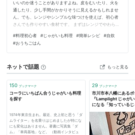
いいのか迷うことがありますよね。皮をむいたり、火を
通したり、少し手間がかかりそうに見えるかもしれませ
ん。でも、レンジやシンプルな味つけを使えば、初心者
さんでも作りやすい食材です。 まずはレンジでやわらか
くする じゃがいも料理に慣れていないときは、レンジで
#
料理初心者
#
じゃがいも料理
#
簡単レシピ
#
自炊
先にやわらかくしておくと安心です。やわらかくなった
#
おうちごはん
じゃがいもをフライパンで焼けば、短い時間でおかずに
なります。火が通っているか不安なときも、レンジを使
うと作りやすくなります。 塩こしょうだけでもおいしい
ネットで話題
もっと見る
最初は難しい味つけをしなくても大丈夫です。やわらか
くしたじゃがいもを焼いて、塩こしょうをふる…
150
29
ブックマーク
ブックマーク
コーラにいちばん合うじゃがいも料理
市川市本八幡にあるポ
を探す
『Lamplight じゃ
になる「知っているじ
全部ある」「絶対に行
1974年東京生まれ。最近、史上初と思う「ダ
ムライター」を名乗りはじめましたが特にな
にも変化はありません。著書に写真集「ダ
ム」「車両基地」など。 （動画インタビュ