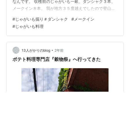
なんです。 収穫前のじゃがいも一畝、ダンシャク３本、
メークイン８本。 我が地方３５度越えでしたので登山用
の洋服と長靴で初じゃがいも掘りをしました。 収穫は嬉
#
じゃがいも掘り＃ダンシャク
#
メークイン
しいですね～＾＾ ↑ メークイン２本分のじゃがいも ↑
#
じゃがいも料理
ダンシャクイモ２本分の収穫 駐車場の水道でイモ洗い。
こんなに沢山のじゃがいもを洗ったのも初めて・・・ 市
のゴミ袋に入れて、水道水を長しいれグルグル回しまし
た。 意外と上手くいって短時間で作業完了。 大きさを選
•
13人がかりのblog
2年前
別し、緑色のジャガイ…
ポテト料理専門店『穀物祭』へ行ってきた