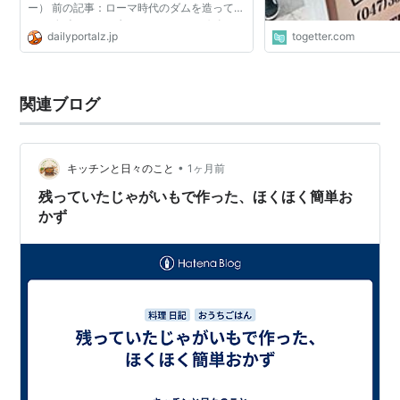
ー） 前の記事：ローマ時代のダムを造ってみ
た ＞ 個人サイト ダムサイト たとえばビール
dailyportalz.jp
togetter.com
やワインや日本酒が好きな人が家で飲むと
き、食べ物にはそれ...
関連ブログ
•
キッチンと日々のこと
1ヶ月前
残っていたじゃがいもで作った、ほくほく簡単お
かず