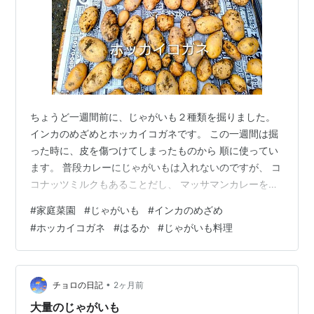
ちょうど一週間前に、じゃがいも２種類を掘りました。
インカのめざめとホッカイコガネです。 この一週間は掘
った時に、皮を傷つけてしまったものから 順に使ってい
ます。 普段カレーにじゃがいもは入れないのですが、 コ
コナッツミルクもあることだし、 マッサマンカレーを作
りました。 こちらがインカのめざめ。 こちらがホッカイ
#
家庭菜園
#
じゃがいも
#
インカのめざめ
コガネ。 インカのめざめは、小ぶりでホクっとしていま
#
ホッカイコガネ
#
はるか
#
じゃがいも料理
す。 ホッカイコガネは、ねっとりとホクホクの中間くら
いの食感。 モロッコインゲンも最後に加えています。 こ
ちらは、ポテトサラダ。 じゃがいもは大きめに切って、
いんげん、茹で卵、ベーコン、 紫玉ねぎと一緒にマヨネ
•
チョロの日記
2ヶ月前
ーズと粒マスタードで和…
大量のじゃがいも