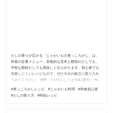
だしの香りが広がる「じゃがいもの煮っころがし」は、
和食の定番メニュー。本格的な昆布と鰹節のだしでも、
手軽な顆粒だしでも美味しく仕上がります。初心者でも
失敗しにくいレシピなので、ぜひ今日の献立に取り入れ
てみてください。 材料（1人分もしくは小鉢2皿分） 作り
方 だしの取り方 昆布と鰹節で取る本格だし 顆粒だしで
#
煮っころがしレシピ
#
じゃがいも料理
#
和食初心者
時短レシピ おすすめアイテム 関連レシピ まとめ 材料（1
#
だしの取り方
#
時短レシピ
人分もしくは小鉢2皿分） じゃがいも（中サイズ）…1個
（約150ｇ） だし汁…120ml（※じゃがいもがひたひたに
浸る程度。詳細は後述） 醤油…大さじ1 みりん…大さじ1