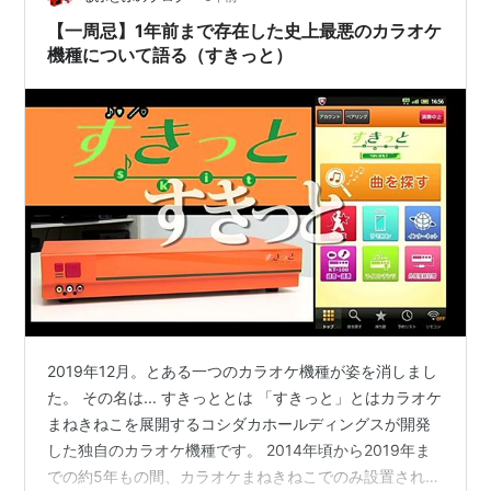
１５歳ほど年下で、結成６年らしいです。 ちなみにふた
【一周忌】1年前まで存在した史上最悪のカラオケ
りの後…
機種について語る（すきっと）
2019年12月。とある一つのカラオケ機種が姿を消しまし
た。 その名は... すきっととは 「すきっと」とはカラオケ
まねきねこを展開するコシダカホールディングスが開発
した独自のカラオケ機種です。 2014年頃から2019年ま
での約5年もの間、カラオケまねきねこでのみ設置されて