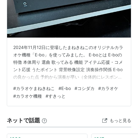
2024年11月12日に登場したまねきねこのオリジナルカラ
オケ機種「E-bo」を使ってみました。 E-boとは E-boの
特徴 本体周り 選曲 歌ってみる 機能 アイテム応援・コメ
ント応援 うたポイント 背景映像設定 演奏操作関係 E-bo
の良かった点 予約から演奏が早い（全体的にレスポンス
が良い） E-boの悪かった点 曲がない エコーレベルが変
#
カラオケまねきねこ
#
E-bo
#
コシダカ
#
カラオケ
えられない 別アプリを立ち上げるとすぐ接続が切れる 本
#
カラオケ機種
#
すきっと
体にボリューム調整、演奏停止ボタンくらいは欲しい 音
が悪い バックコーラス部分のテロップが考えられていな
い 間奏が長くないと間奏前の歌い終わったテロップが残
ネットで話題
もっと見る
る 映像コンテンツが無い 総評 今回は結…