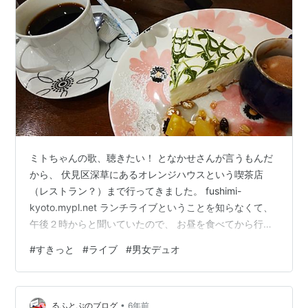
ミトちゃんの歌、聴きたい！ となかせさんが言うもんだ
から、 伏見区深草にあるオレンジハウスという喫茶店
（レストラン？）まで行ってきました。 fushimi-
kyoto.mypl.net ランチライブということを知らなくて、
午後２時からと聞いていたので、 お昼を食べてから行き
ました。 ランチを食べない人は、デザートと飲み物（＋
#
すきっと
#
ライブ
#
男女デュオ
チャージ５００円） を注文するようにということで、こ
ちら。 あいにくお腹の調子が悪くて、ほとんど残してし
まいました。 もったいない！ ミトちゃんのバンドは「す
•
きっと」さんですね。 うめなかと同じ男女デュオです。
るふとぷのブログ
6年前