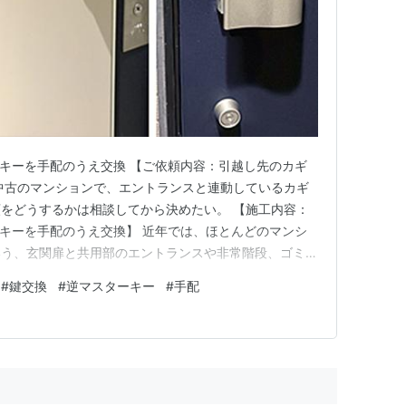
光線
経由）…(至・
東武宇都宮駅
)
光線
経由）…(至・
鬼怒川温泉駅
新藤原駅
)
経由）…(至・
川治温泉駅
会津高原尾瀬口駅
)
道
経由）…(至・
会津田島駅
)
スターキーを手配のうえ交換 【ご依頼内容：引越し先のカギ
中古のマンションで、エントランスと連動しているカギ
をどうするかは相談してから決めたい。 【施工内容：
スターキーを手配のうえ交換】 近年では、ほとんどのマンシ
いう、玄関扉と共用部のエントランスや非常階段、ゴミ捨
ステムが採用されています。 今回の現場も逆マスター
#
鍵交換
#
逆マスターキー
#
手配
マンションで、同じように逆マスターキーに交換する場合と、そ
…