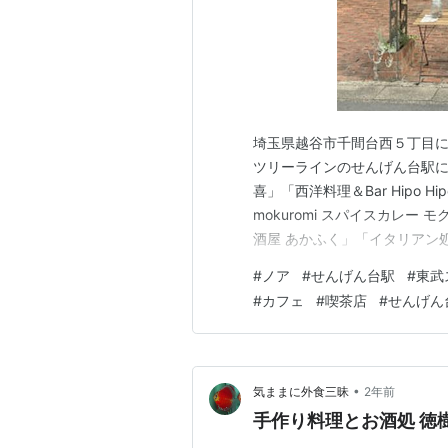
埼玉県越谷市千間台西５丁目に
ツリーラインのせんげん台駅に
喜」「西洋料理＆Bar Hipo H
mokuromi スパイスカレー 
酒屋 あかふく」「イタリアン処 タナ
morigen1.hatenablog.com mor
#
ノア
#
せんげん台駅
#
東武
#
カフェ
#
喫茶店
#
せんげん
•
気ままに外食三昧
2年前
手作り料理とお酒処 徳