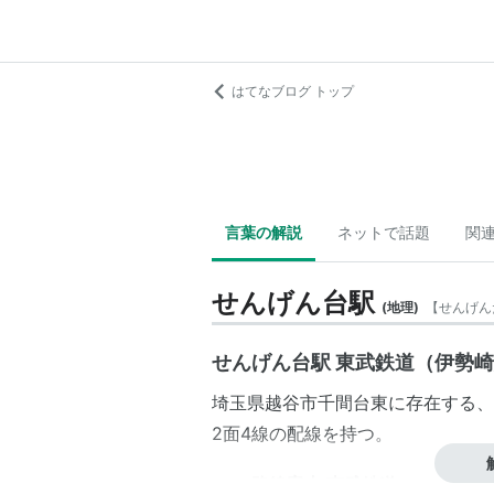
はてなブログ トップ
言葉の解説
ネットで話題
関
せんげん台駅
(
地理
)
【
せんげん
せんげん台駅 東武鉄道（伊勢
埼玉県
越谷市
千間台東
に存在する、
2面4線の配線を持つ。
＞＞
路線案内 東武鉄道
＜＜