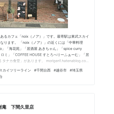
あるカフェ「noix（ノア）」です。最寄駅は東武スカイ
なります。 「noix（ノア）」の近くには「中華料理
ipo」「海花苑」「居酒屋 あきちゃん」「spice curry
モクロミ」「COFFEE HOUSE すとろべりーふぁーむ」「居
カ食堂」があります。 morigen1.hatenablog.com
igen1.hatenablog.com morigen1.hatenabl…
スカイツリーライン
#
千間台西
#
越谷市
#
埼玉県
台
樹庵 下間久里店