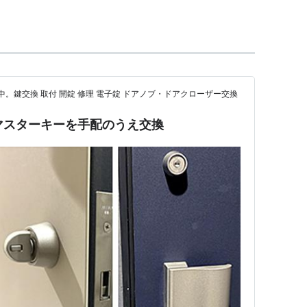
間
東武スカイツリーライン
）
ツリー駅
−
曳舟駅
…
北千住駅
…
西新井駅
…
竹ノ塚駅
…
越谷駅
−
大袋駅
(
TS23
) ←「
せんげん台駅
(
TS24
)」→
中。鍵交換 取付 開錠 修理 電子錠 ドアノブ・ドアクローザー交換
…
東武動物公園駅
…
の逆マスターキーを手配のうえ交換
…(至・
久喜駅
加須駅
羽生駅
館林駅
太田駅
伊勢崎
千住
分岐）…(至・
南千住駅
上野駅
日比谷駅
中目黒
舟
分岐）…(至・
押上駅
清澄白河駅
永田町駅
渋谷駅
)
門線
経由）…(至・
二子玉川駅
鷺沼駅
長津田駅
中央
園
分岐）…(至・
南栗橋駅
板倉東洋大前駅
新栃木駅