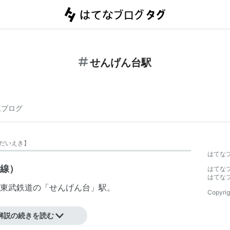
せんげん台駅
連ブログ
だいえき
】
はてな
崎線）
はてな
はてな
東武鉄道
の「
せんげん台
」駅。
Copyrig
解説の続きを読む