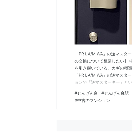
■
東武宇都宮線
直通（
東武日
■
東武鬼怒川線
直通（
東武日
■
野岩鉄道
直通（
鬼怒川線
■
会津鉄道
直通（
野岩鉄
○
リスト
：
駅キーワード
「PR LA/MIWA」の逆マ
○
リスト
：
駅つきキーワード
の交換について相談したい】 
を引き継いでいる。カギの種類
「PR LA/MIWA」の逆マ
ョンで「逆マスターキー」と
て場などが連動している、鍵シ
#
せんげん台
#
せんげん台駅
キー(PR LA/MIWA)の
#
中古のマンション
うでないカギでのお見積を提示