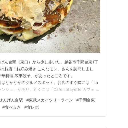
げん台駅（東口）から少し歩いた、越谷市千間台東1丁
のお店「お好み焼き こんなモン」さんを訪問しまし
中華料理 広東餃子」があったところです。
g.com 周辺はなかなかのグルメスポット。お店のすぐ隣には「La
ランシュ」があり、近くには「Cafe Lafayette カフェ ラ
ん」、「そば処 くり田」、「ステーキのどん」、
せんげん台駅
#
東武スカイツリーライン
#
千間台東
ロ」などが軒を連ねています。 morigen1.hat…
#
食べ歩き
#
食レポ