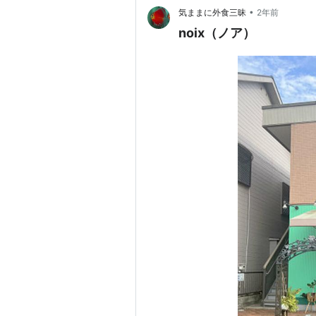
•
気ままに外食三昧
2年前
noix（ノア）