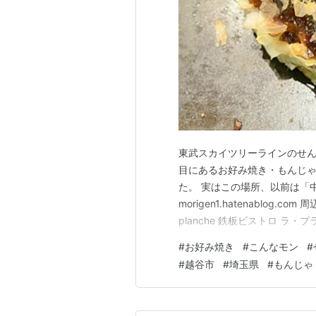
東武スカイツリーラインのせん
目にあるお好み焼き・もんじゃ
た。 実はこの場所、以前は「
morigen1.hatenablo
planche 鉄板ビストロ ラ・プ
ファイエット」や「おすしやさ
#
お好み焼き
#
こんなモン
#
「Cafe Pierrot カフェ ピエ
#
越谷市
#
埼玉県
#
もんじゃ