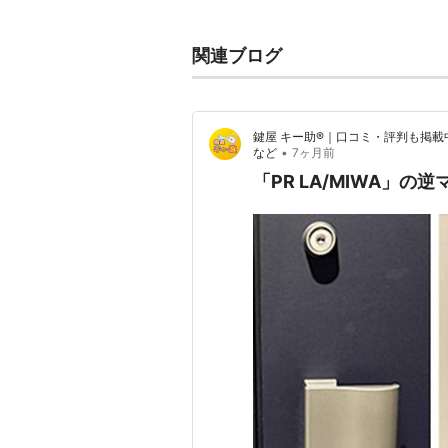
〓
伊勢崎線
（
浅草〜東武動物公園
関連ブログ
浅草駅
(
TS01
)−
とうきょうスカイ
草加駅
…
下段へ↓
↑上段へ
…
新越谷駅
−
越谷駅
−
北
鍵屋 キー助®｜口コミ・評判も掲載
武里駅
(
TS25
)…
下段へ↓
•
など
7ヶ月前
↑上段へ
…
春日部駅
−
北春日部駅
「PR LA/MIWA」
■
伊勢崎線
（
東武動物公園
以遠）
駅
)
●
東京メトロ
日比谷線
直通（
北
駅
)
●
東京メトロ
半蔵門線
直通（
曳
■
東急
田園都市線
直通（
半蔵
林間駅
)
■
東武日光線
直通（
東武動物公
新鹿沼駅
下今市駅
東武日光駅
)