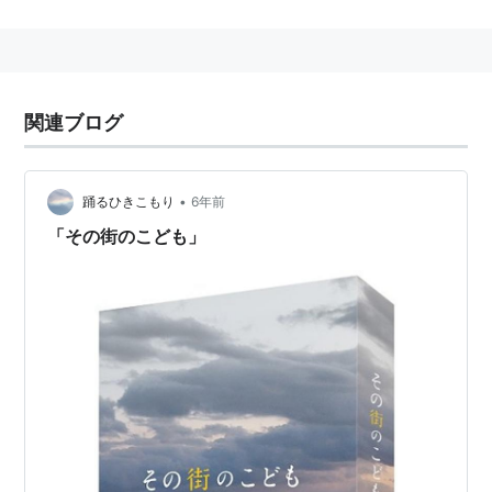
放送後に大きな反響を呼び、新たな映像を加えた再編集
版『その街のこども 劇場版』を制作。2010年11月20
関連ブログ
日兵庫・大阪先行公開。2011年1月15日より全国公開。
トランフォーマー配給。
•
踊るひきこもり
6年前
「その街のこども」
リスト::日本の映画::題名::さ行