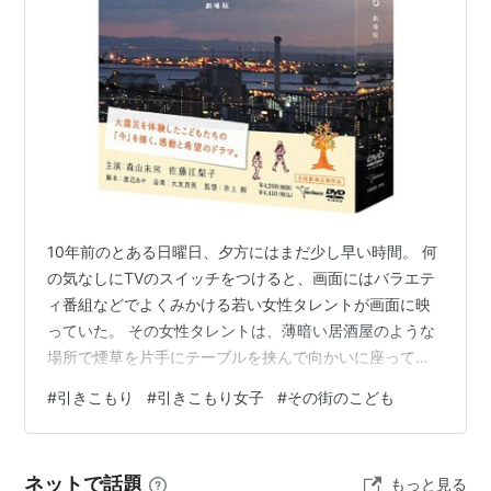
10年前のとある日曜日、夕方にはまだ少し早い時間。 何
の気なしにTVのスイッチをつけると、画面にはバラエテ
ィ番組などでよくみかける若い女性タレントが画面に映
っていた。 その女性タレントは、薄暗い居酒屋のような
場所で煙草を片手にテーブルを挟んで向かいに座ってい
る男性となにやら話をしている。 煙草の煙を燻らす女性
#
引きこもり
#
引きこもり女子
#
その街のこども
タレントの姿があまりにも自然で、きっとドラマではな
くドキュメンタリー番組の類いだろうと思った。 どうや
ら話し相手の男性もテレビや映画で活躍している若手俳
ネットで話題
もっと見る
優のようだ。 よくわからない設定の2人の役者の姿に惹