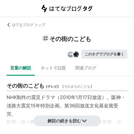
はてなブログ トップ
その街のこども
このタグでブログを書く
言葉の解説
ネットで話題
関連ブログ
その街のこども
(
テレビ
)
【
そのまちのこども
】
NHK制作の震災ドラマ（2010年1月17日放送）。阪神・
淡路大震災15年特別企画。第36回放送文化基金賞受
賞。
解説の続きを読む
監督：井上剛 脚本：渡辺あや 音楽：大友良英 出
演：森山未來、佐藤江梨子、津田寛治、白木利周