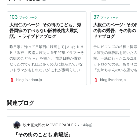
きつけられ、私はなんとなくその場から離れがたくなっ
てしまった。 テーブルの前で立ったま…
103
37
ブックマーク
ブックマーク
大根仁のページ : その街のこども、秀
大根仁のページ : そ
吾岡宗のすべらない阪神淡路大震災
の街の秀吾、その街のＤ
話。 - ライブドアブログ
ドアブログ
昨日家に帰って日曜日に録画しておいた ＮＨ
テレビマンズの相棒・岡
Ｋ「阪神・淡路大震災１５年 特集ドラマ〜そ
大震災の体験話を聞いた
の街のこども〜」 を観た。 放送日時が微妙
前。一緒に行ったユルユ
だったのでそれほど多くの人に観られていな
ットロケでの夜、あまり
いドラマかもしれないが これが素晴らしい出
「お姉ちゃんのいる店で
来だった。 とかく悲劇や感動で語りがちな題
っ暗でガタガタな山道を
blog.livedoor.jp
blog.livedoor.jp
材だし、実際今年は区切りの良い（区切りも
トゥクトゥクの荷台でのこ
なにも あった...
ッカケだったかは...
関連ブログ
•
映★画太郎の MOVIE CRADLE 2
14年前
『その街のこども 劇場版』