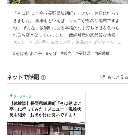
『そば処 よこ亭（長野県飯綱町）』というお店に行って
きました。 飯綱町といえば、りんごが有名な地域ですよ
ね。 そんな、飯綱町にある本格的な手打ちそばを食べら
れるお店となっていました。 飯綱町産の高品質な地粉
100%。 そばの香り＆コシが強い絶品のそばを食べるこ
とができますよ。 また、飯綱町の自然豊かな景色を見る
#
そば処 よこ亭
#
そば
#
観光
#
長野県
#
飯綱町
ことができるのも特徴のひとつではないでしょうか。 今
回は、そんな『そば処 よこ亭』について紹介します。 実
際に訪れた雰囲気を写真付きで紹介するので、よければ
ネットで話題
もっと見る
参考にしてみてください。 【スポンサーリンク】 長野県
飯綱町にあるお店『そば処 よこ亭』とは・・・ 長野県飯
綱町にあるそば屋のことで…
6
ブックマーク
【体験談】長野県飯綱町「そば処 よこ
亭」に行ってみた！メニュー・混雑状
況を紹介 - お出かけは良いですよ！