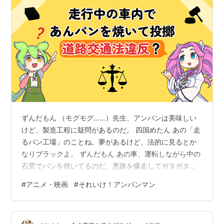
ずんだもん （モグモグ……）先生、アンパンは美味しい
けど、製造工程に疑問があるのだ。 四国めたん あの「走
るパン工場」のことね。夢があるけど、法的に見るとか
なりブラックよ。 ずんだもん あの車、運転しながら中の
石窯でパンを焼いてるのだ。悪路を爆走してガタガタ揺
れてるのに、車内で火を使って大丈夫なのだ？ 四国めた
#
アニメ・映画
#
それいけ！アンパンマン
ん アウトよ。いわゆる「キッチンカー」は停車状態で調
理することを想定しているの。あの石窯はおそらく薪だ
から、急ブレーキを踏んだら大火事の恐れがあるでしょ