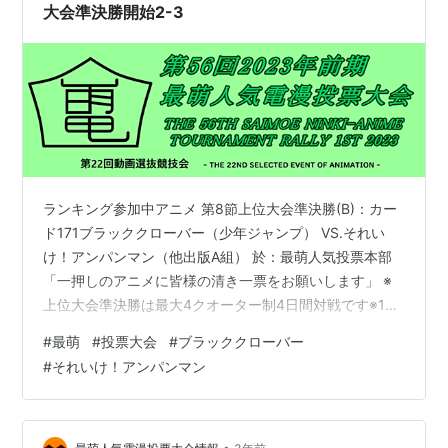
大会準決勝開始2-3
ランキング参加中アニメ 第8節上位大会準決勝(B)：カー
ド171ブラッククローバー（少年ジャンプ） VS.それい
け！アンパンマン（他出版A組） 於：最萌人気投票本部
「一押しのアニメに皆様の清き一票をお願いします」 ※
上位大会準決勝は最大4クオーター制4日間対戦です※1ク
オーターと2クオーター間の正午から16時の間までの投票
#
最萌
#
投票大会
#
ブラッククローバー
参加は無効とさせていただきます（以下同じです） （こ
#
それいけ！アンパンマン
こから実況）第3クオーター序盤に動きがありました「ブ
ラッククローバー」が1点加点し2点リードに変わりまし
た第3クオーター中盤の動きはありません第3クオーター
•