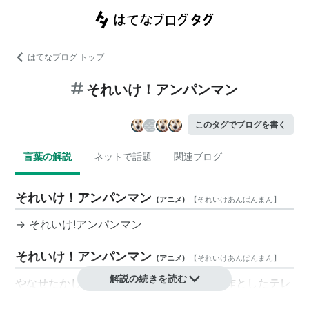
はてなブログ トップ
それいけ！アンパンマン
このタグでブログを書く
言葉の解説
ネットで話題
関連ブログ
それいけ！アンパンマン
(
アニメ
)
【
それいけあんぱんまん
】
→
それいけ!アンパンマン
それいけ！アンパンマン
(
アニメ
)
【
それいけあんぱんまん
】
解説の続きを読む
やなせたかし
の絵本「
アンパンマン
」を原作としたテレ
ビアニメ。→
それいけ!アンパンマン