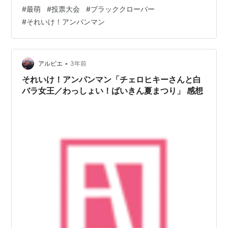
オーターと2クオーター間の正午から16時の間までの投票
#
最萌
#
投票大会
#
ブラッククローバー
参加は無効とさせていただきます（以下同じです） （こ
#
それいけ！アンパンマン
こから実況）第56回2023年前期最萌人気電漫投票大会上
位大会準決勝第2試合です2大会連続上位大会出場を果た
した少年ジャンプ代表「ブラッククローバー」前大会の
上位大会初戦敗退の雪辱を果たし上位大会準決勝に進出
•
アルビエ
3年前
しました35年…
それいけ！アンパンマン「チェロヒキーさんと白
バラ女王／わっしょい！ばいきん夏まつり」 感想