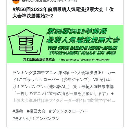
終盤の動きはありません第3クオーター終了現在2対0で
最萌人気電漫投票大会情報
3年前
「ブラッククロ…
#第56回2023年前期最萌人気電漫投票大会 上位
大会準決勝開始2-2
ランキング参加中アニメ 第8節上位大会準決勝(B)：カー
ド171ブラッククローバー（少年ジャンプ） VS.それい
け！アンパンマン（他出版A組） 於：最萌人気投票本部
「一押しのアニメに皆様の清き一票をお願いします」 ※
上位大会準決勝は最大4クオーター制4日間対戦です※1ク
オーターと2クオーター間の正午から16時の間までの投票
#
最萌
#
投票大会
#
ブラッククローバー
参加は無効とさせていただきます（以下同じです） （こ
#
それいけ！アンパンマン
こから実況）第2クオーター序盤の動きはありません第2
クオーター中盤の動きはありません第2クオーター終盤の