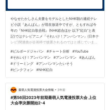
やなせたかしさん夫妻をモデルとしたNHK朝の連続テレ
ビ小説『あんぱん』が現在放送中ですが、ともすれば今
年の『NHK紅白歌合戦』(NHK総合ほか 以下”紅白”と表
記)ではテレビアニメ『それいけ！アンパンマン』(日本テ
レビ)関連曲が企画枠で披露されるのではと感じていま
す。こちらのCHART insightをみれば、尚の事です。
#
ビルボードジャパン
#
チャート分析
#
YouTube
#
それいけ！アンパンマン
#
アンパンマン
#
あんぱん
#
ドリーミング
#
アンパンマンたいそう
#
ピンクフォン
#
NHK紅白
•
最萌人気電漫投票大会情報
3年前
#第56回2023年前期最萌人気電漫投票大会 上位
大会準決勝開始2-4