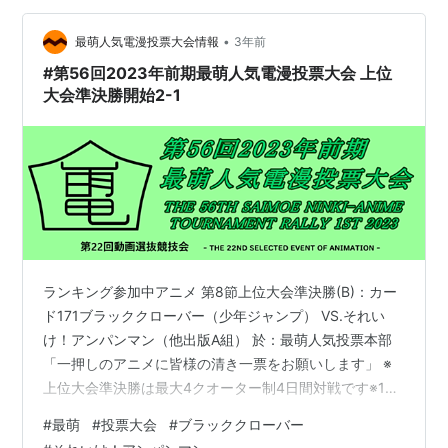
動きはありません第2クオーター終了現在1対0で「ブラッ
ククローバー」が1点リードのままです「それいけ！アン
•
最萌人気電漫投票大会情報
3年前
パンマン」の…
#第56回2023年前期最萌人気電漫投票大会 上位
大会準決勝開始2-1
ランキング参加中アニメ 第8節上位大会準決勝(B)：カー
ド171ブラッククローバー（少年ジャンプ） VS.それい
け！アンパンマン（他出版A組） 於：最萌人気投票本部
「一押しのアニメに皆様の清き一票をお願いします」 ※
上位大会準決勝は最大4クオーター制4日間対戦です※1ク
オーターと2クオーター間の正午から16時の間までの投票
#
最萌
#
投票大会
#
ブラッククローバー
参加は無効とさせていただきます（以下同じです） （こ