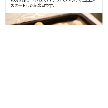
10月3日は「それいけ！アンパンマン」の放送が
としにきている？笑 ま…
スタートした記念日です。
どうもー✋ 「カクキネ ブログ」 管理人のラタです。 こ
のブログでは、メジャーな記念日ではなく、普段あまり
日の目を見ることがない、少しマイナーな「隠れた記念
日」や今日の「花」などを紹介しています。 最後に俺が
思ったことをちょろっと〜 目次 隠れた記念日 本日の花