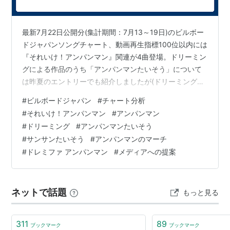
最新7月22日公開分(集計期間：7月13～19日)のビルボー
ドジャパンソングチャート、動画再生指標100位以内には
『それいけ！アンパンマン』関連が4曲登場。ドリーミン
グによる作品のうち「アンパンマンたいそう」について
は昨夏のエントリーでも紹介しましたが(ドリーミング
「アンパンマンたいそう」のチャート動向から、紅白披
#
ビルボードジャパン
#
チャート分析
露も有り得るのではと考える(2025年7月21日付)参照)、
#
それいけ！アンパンマン
#
アンパンマン
前週以降の動向は注目すべきといえます。
#
ドリーミング
#
アンパンマンたいそう
#
サンサンたいそう
#
アンパンマンのマーチ
#
ドレミファ アンパンマン
#
メディアへの提案
ネットで話題
もっと見る
311
89
ブックマーク
ブックマーク