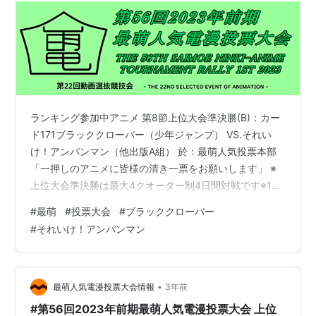
ランキング参加中アニメ 第8節上位大会準決勝(B)：カー
ド171ブラッククローバー（少年ジャンプ） VS.それい
け！アンパンマン（他出版A組） 於：最萌人気投票本部
「一押しのアニメに皆様の清き一票をお願いします」 ※
上位大会準決勝は最大4クオーター制4日間対戦です※1ク
オーターと2クオーター間の正午から16時の間までの投票
#
最萌
#
投票大会
#
ブラッククローバー
参加は無効とさせていただきます（以下同じです） （こ
#
それいけ！アンパンマン
こから実況）第4クオーター序盤の動きはありません第4
クオーター中盤の動きはありません第4クオーター終盤の
動きはありません第4クオーター終了試合終了2対0で
「ブラッククローバー」が勝利し上位大会決勝初進出を
•
最萌人気電漫投票大会情報
3年前
果たしました「それ…
#第56回2023年前期最萌人気電漫投票大会 上位