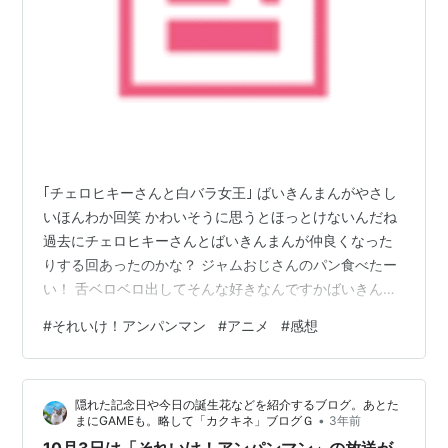
｢チェロヒキーさんと白バラ女王｣ ばいきんまんがやさし
いほんわか回笑 かわいそうに思うとほっとけないんだね
過去にチェロヒキーさんとばいきんまんが仲良くなった
りする回あったのかな？ ジャムおじさんのパン食べたー
い！ 舌ベロベロ出してそんな好きなんですかばいきんま
ん おいしいんだろうな その顔を見てたら ばいきんまん
#
それいけ！アンパンマン
#
アニメ
#
感想
ってアンパンマンの顔食べたことあるのかな？ 気になり
ました 少し調べると、あるっぽい、普通においしそうに
食べるっぽい… 白バラ女王の生態というか笑 本当に花の
隠れた記念日や今日の誕生花などを紹介するブログ。あとた
ようですね、ミツバチに花粉運んでもらわないと咲けな
•
まにGAMEも。略して「カクキネ」ブログＧ
3年前
いみたいなね笑 『あなたのやさしさに触れたから…』 お