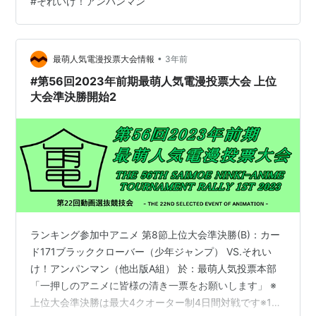
#
それいけ！アンパンマン
こから実況）第1クオーター序盤の動きはありません第1
クオーター中盤に動きがありました「ブラッククローバ
ー」が1点加点し先制点を取得した第1クオーター終盤の
動きはありません第1クオーター終了現在1対0で「ブラッ
•
最萌人気電漫投票大会情報
3年前
ククローバー」…
#第56回2023年前期最萌人気電漫投票大会 上位
大会準決勝開始2
ランキング参加中アニメ 第8節上位大会準決勝(B)：カー
ド171ブラッククローバー（少年ジャンプ） VS.それい
け！アンパンマン（他出版A組） 於：最萌人気投票本部
「一押しのアニメに皆様の清き一票をお願いします」 ※
上位大会準決勝は最大4クオーター制4日間対戦です※1ク