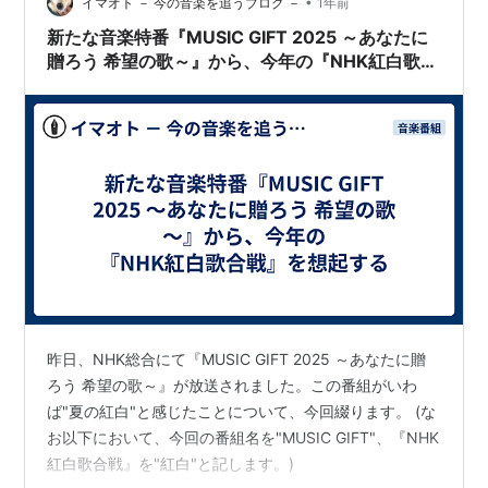
•
う？ ずんだもん ん～？ちょっと待ってほしいのだ。焼き
イマオト － 今の音楽を追うブログ －
1年前
芋屋さんは、おいも焼きながら走ってるのだ。みんな違
新たな音楽特番『MUSIC GIFT 2025 ～あなたに
反なのだ！？ 四国めたん 鋭いわ…
贈ろう 希望の歌～』から、今年の『NHK紅白歌合
戦』を想起する
昨日、NHK総合にて『MUSIC GIFT 2025 ～あなたに贈
ろう 希望の歌～』が放送されました。この番組がいわ
ば"夏の紅白"と感じたことについて、今回綴ります。 (な
お以下において、今回の番組名を"MUSIC GIFT"、『NHK
紅白歌合戦』を"紅白"と記します。)