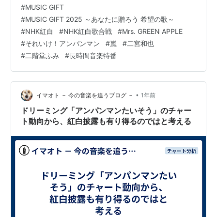
#
MUSIC GIFT
#
MUSIC GIFT 2025 ～あなたに贈ろう 希望の歌～
#
NHK紅白
#
NHK紅白歌合戦
#
Mrs. GREEN APPLE
#
それいけ！アンパンマン
#
嵐
#
二宮和也
#
二階堂ふみ
#
長時間音楽特番
•
イマオト － 今の音楽を追うブログ －
1年前
ドリーミング「アンパンマンたいそう」のチャー
ト動向から、紅白披露も有り得るのではと考える