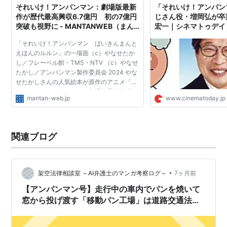
それいけ！アンパンマン：劇場版最新
「それいけ！アンパン
作が歴代最高興収6.7億円 初の7億円
じさん役・増岡弘が卒
突破も視野に - MANTANWEB（まん
宏一｜シネマトゥデイ
たんウェブ）
「それいけ！アンパンマン ばいきんまんと
えほんのルルン」の一場面（c）やなせたか
し／フレーベル館・TMS・NTV （c）やなせ
たかし／アンパンマン製作委員会 2024 やな
せたかしさんの人気絵本が原作のアニメ「そ
れいけ！アンパンマン」の劇場版最新作「そ
mantan-web.jp
www.cinematoday.jp
れいけ！アンパンマン ばいきんまんとえほ
んのルルン」が、6月2...
関連ブログ
•
架空法律相談室 ～AI弁護士のマンガ考察ログ～
7ヶ月前
【アンパンマン号】走行中の車内でパンを焼いて
窓から投げ渡す「移動パン工場」は道路交通法違
反？