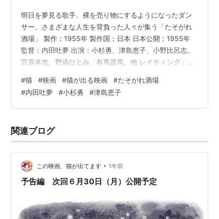
明日を夢見る歌手、裸を売り物にするようになったダン
サー、さまざまな人生を背負った人々が集う「たそがれ
酒場」 製作：1955年 製作国：日本 日本公開：1955年
監督：内田吐夢 出演：小杉勇、津島恵子、小野比呂志、
宮原卓也、野添ひとみ、有馬是馬、他 レイティング：一
般（どの年齢の方でもご覧いただけます） ◆◆ この映画
#
猫
#
映画
#
猫が出る映画
#
たそがれ酒場
の猫 ◆◆ 役：☆（ほんのチョイ役） 客が酒場に抱いて
#
内田吐夢
#
小杉勇
#
津島恵子
来る猫 名前：不明 色柄：黒 ◆酒場群像記 東京の大衆酒
場を舞台に、そこに集まる人々の様々な人生が交差する
群像劇。タイトルこそ『たそがれ酒場』ですが、実は店
関連ブログ
名は出てきません。場所はすべてこの酒場の店内。誰か
を主人公としてストー…
•
この映画、猫が出てます
1年前
予告編 次回６月30日（月）公開予定