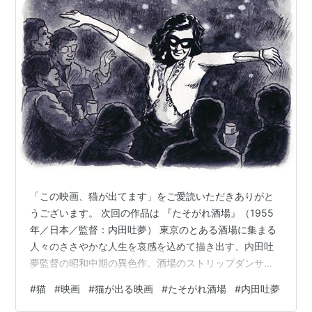
「この映画、猫が出てます」をご愛読いただきありがと
うございます。 次回の作品は 『たそがれ酒場』（1955
年／日本／監督：内田吐夢） 東京のとある酒場に集まる
人々のささやかな人生を哀感を込めて描き出す、内田吐
夢監督の昭和中期の異色作。酒場のストリップダンサー
をあの津島恵子が熱演。 ◆パソコンをご利用の読者の方
#
猫
#
映画
#
猫が出る映画
#
たそがれ酒場
#
内田吐夢
へ◆過去の記事の検索には、ブログ画面最下部、オレン