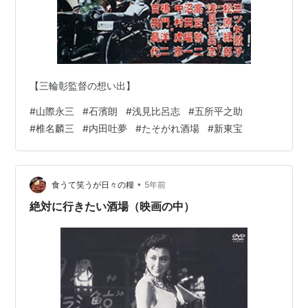
【三輪彰監督の想い出】
#
山際永三
#
石濱朗
#
浅見比呂志
#
五所平之助
#
椎名麟三
#
内田吐夢
#
たそがれ酒場
#
新東宝
•
食うて笑うが日々の糧
5年前
絶対に行きたい酒場（映画の中）