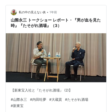
ジのエリア内の「カテゴリー」「月別アーカイブ」また
は検索窓をご利用ください。
•
私の中の見えない炎
1年前
山際永三 トークショー レポート・『男が血を見た
時』『たそがれ酒場』（3）
【新東宝入社と『たそがれ酒場』 (2)】
#
山際永三
#
内田吐夢
#
大蔵貢
#
たそがれ酒場
#
新東宝