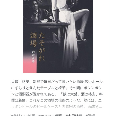
大盛、格安、新鮮で毎日だって通いたい酒場 広いホール
にずらりと並んだテーブルと椅子。その間にポツンポツ
ンと酒燗器が置かれてある。 「飯は大盛、酒は格安、料
理は新鮮」これがこの酒場の信条のようだ。壁には、ニ
ッポンビールのビールケースと力政宗の酒樽。 品書き
は、焼き鳥１０円からはじまり、バタピー、お新香、ベ
#
美味しい映画
#
オススメ酒場
#
内田吐夢
#
酒場