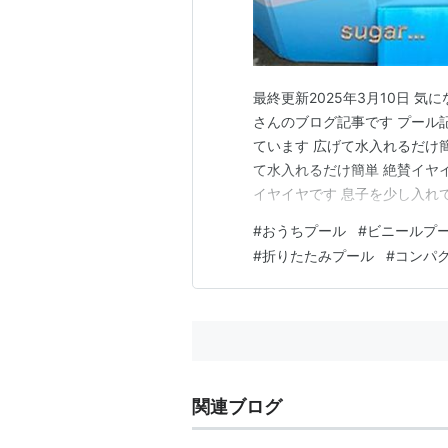
最終更新2025年3月10日 
さんのブログ記事です プール
ています 広げて水入れるだけ
て水入れるだけ簡単 絶賛イヤ
イヤイヤです 息子を少し入れ
プールに入っていました 身長
#
おうちプール
#
ビニールプ
片付け（水の抜き方） ※プー
#
折りたたみプール
#
コンパ
少し逆さに乾かして ささっと
関連ブログ