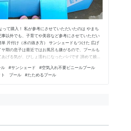
気になって購入！ 私が参考にさせていただいたのは やまち
記事以外でも、子育てや美容など参考にさせていただい
簡単 片付け（水の抜き方） サンシェードもつけた 広げ
イヤ期の息子は最近ではお風呂も嫌がるので、プールも
てあげる気が、びしょ濡れになったパパです 諦めて娘と
180㎝のパパも一応入れました パパと入れて大喜びの娘
ール
#
サンシェード
#
空気入れ不要ビニールプール
ル内3ヶ所開けると、側面1ヶ所からまとめて水流れます
クト プール
#
たためるプール
拭…