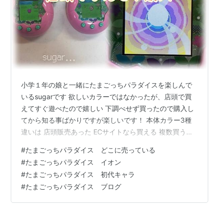
小学１年の娘と一緒にたまごっちパラダイスを楽しんで
いるsugarです 欲しいカラーではなかったが、店頭で買
えてすぐ遊べたので嬉しい 下調べせず買ったので購入し
てから知る事ばかりですが楽しいです！ 本体カラー3種
違いは 店頭販売あった ECサイトなら買える 複数買うな
ら注意 初代キャラはいる？ 育成してミッション 学校の
#
たまごっちパラダイス どこに売っている
間も大丈夫 最後に（思い出に浸る） 本体カラー3種違い
#
たまごっちパラダイス イオン
は デザインによりあそびはじめの最初のフィールドが３
#
たまごっちパラダイス 初代キャラ
つあります ピンクランド（フィールド→りく） パープル
#
たまごっちパラダイス ブログ
スカイ（フィールド→そら） ブルーウォーター（フィー
ルド→みず） となります 3種類の本体の違いは 遊びはじ
めのフィール…