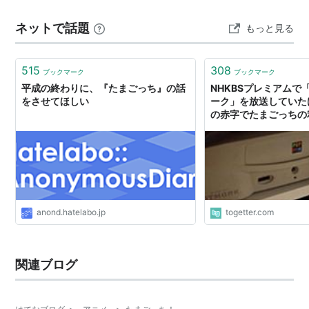
れる前兆じゃないの？」 と言いだした。 え？そうなの？
歌:
2009年10月〜2010年9月 ならゆりあ
2010年
ネットで話題
もっと見る
と思いつつ、洗えているから、ま、いっかと数か月放
10月 ラブリン&メロディっち＆くろまめっち
置。ところが、とうとう買い替えの日は…
2010年11月 めめっち＆まきこ＆くちぱっち
2010年12月 ちゃまめっち＆八ピハピっち＆まめっ
515
308
ブックマーク
ブックマーク
ち
2011年1月 テルリン&ふらわっち&ラブリっ
平成の終わりに、『たまごっち』の話
NHKBSプレミアムで
をさせてほしい
ち
2011年2月 まめっち&どれみっち&そぷらっち
ーク」を放送していた
の赤字でたまごっちの
&メロディっち 2011年3月 たまとものみんな
つぶした」などのすさ
れる
第4期オープニングテーマ「Like & Peace !」
歌：Dream5
第1期エンディングテーマ「たまともフォーエバー」
anond.hatelabo.jp
togetter.com
歌：はいだしょうこ
第2期工ンディングテーマ「もしも!パラダイス」
歌:mao
関連ブログ
第3期工ンディングテーマ「ハッピーハッピーハーモニ
ー」