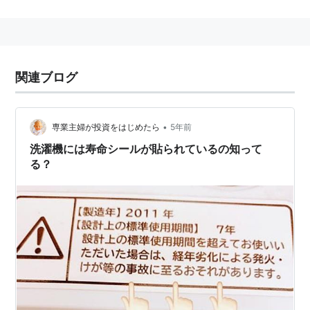
スタッフ
原案：BANDAI・WiZ（たまごっちシリーズ）
監督：志村錠児
関連ブログ
シリーズ構成：松井亜弥
アニメーションプロデューサー：神田修吉
•
専業主婦が投資をはじめたら
5年前
脚本：松井亜弥、大橋志吉、横手美智子、吉成郁
洗濯機には寿命シールが貼られているの知って
子、山口宏、池田眞美子 他
る？
作画監督：一石小百合、東海林康和、堺美和
美術監督：加藤賢司
音響監督：三間雅文
アニメーション制作：オー・エル・エム
キャスト
まめっち
・
マドンナっち
：釘宮理恵