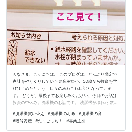
ラブリっち/ラブリン
：真堂圭
メロディっち
:三瓶由布子
ちゃまめっち
：儀武ゆう子
くちぱっち
：矢口アサミ
ハピハピっち
：こおろぎさとみ
めめっち
：柚木涼香
テルリン
:金田朋子
ききっち
：
山口眞弓
まきこ
:岡村明美
みなさま、こんにちは。 このブログは、どんぶり勘定で
どれみっち
:こおろぎさとみ
家計をやりくりしていた専業主婦が、50歳から投資を学
そぷらっち
:植竹香菜
びはじめたという、日々のあれこれ日記となっていま
もりりっち
:斎藤千和
す。 どうぞ、最後までお楽しみください。今日のお話は
投資の中休み。洗濯機のお話です。 洗濯機が壊れた 数か
主題歌
月前からガタンゴトンと大きな音を立てながら動くよう
#
洗濯機買い替え
#
洗濯機の寿命
#
洗濯機の音
になったうちの洗濯機。はじめはズボンのファスナーな
#
暗号資産
#
たまごっち！
#
専業主婦
第1期〜第3期オープニングテーマ「GO!GO!たまごっ
どの金属部分が内釜に当たっている音だろうと思ってい
ち」
た。 でも、洗濯機の音を聞いて夫が、 「これって、こわ