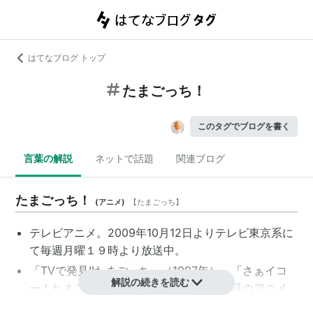
はてなブログ トップ
たまごっち！
このタグでブログを書く
言葉の解説
ネットで話題
関連ブログ
たまごっち！
(
アニメ
)
【
たまごっち
】
テレビアニメ。2009年10月12日よりテレビ東京系に
て毎週月曜１９時より放送中。
「TVで発見!!たまごっち」（1997年）、「
さぁイコ
解説の続きを読む
ー！たまごっち
」（2007年）に続き3度目のアニメ
化。