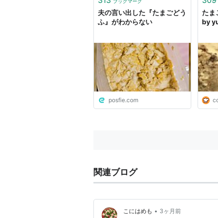
ブックマーク
夫の言い出した『たまごどう
たま
ふ』がわからない
by 
posfie.com
c
関連ブログ
•
こにはめも
3ヶ月前