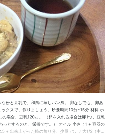
きな粉と豆乳で、和風に蒸しパン風。 卵なしでも、卵あ
ックスで、作りましょう。所要時間10分~15分 材料 ホ
なしの場合、豆乳120㏄。 （卵を入れる場合は卵1つ、豆乳
っとするのと、栄養です。） オイル 小さじ1 + 容器の
.5 + 出来上がった時の飾り分、少量 バナナ大1/2（中に