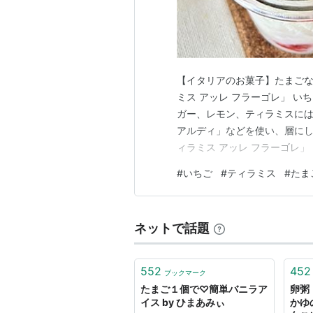
【イタリアのお菓子】たまごなし。いち
ミス アッレ フラーゴレ」 
ガー、レモン、ティラミスには欠
アルディ」などを使い、層にして作る、
ィラミス アッレ フラーゴレ
「Tiramisù alle frag
#
いちご
#
ティラミス
#
たま
でいただき、ありがとうござい
ネットで話題
552
452
ブックマーク
たまご１個で♡簡単バニラア
卵粥
イス by ひまあみぃ
かゆ