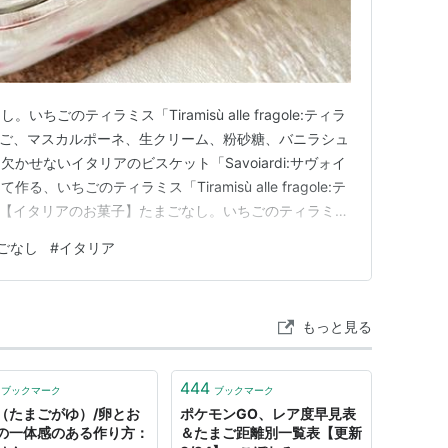
ごのティラミス「Tiramisù alle fragole:ティラ
いちご、マスカルポーネ、生クリーム、粉砂糖、バニラシュ
かせないイタリアのビスケット「Savoiardi:サヴォイ
いちごのティラミス「Tiramisù alle fragole:テ
」 【イタリアのお菓子】たまごなし。いちごのティラミス
ole:ティラミス アッレ フラーゴレ」 いつも「こにはめも」を読ん
ごなし
#
イタリア
ます◎ 5…
もっと見る
444
ブックマーク
ブックマーク
（たまごがゆ）/卵とお
ポケモンGO、レア度早見表
の一体感のある作り方：
＆たまご距離別一覧表【更新