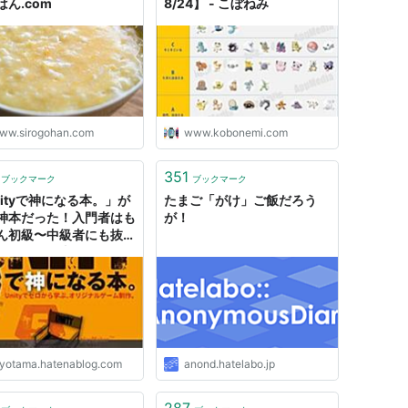
はん.com
8/24】 - こぼねみ
ww.sirogohan.com
www.kobonemi.com
351
ブックマーク
ブックマーク
nityで神になる本。」が
たまご「がけ」ご飯だろう
神本だった！入門者はも
が！
ん初級〜中級者にも抜群
ススメの理由！ -
ty(C#)初心者・入門者向
ュートリアル ひよこの
ご
iyotama.hatenablog.com
anond.hatelabo.jp
287