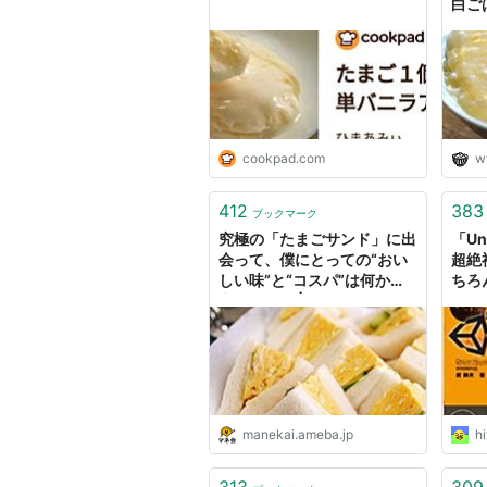
白ご
cookpad.com
w
412
383
ブックマーク
究極の「たまごサンド」に出
「U
会って、僕にとっての“おい
超絶
しい味”と“コスパ”は何かを
ちろ
考えてみた | マネ会 by
にオ
Ameba
Uni
けチ
たま
manekai.ameba.jp
h
313
309