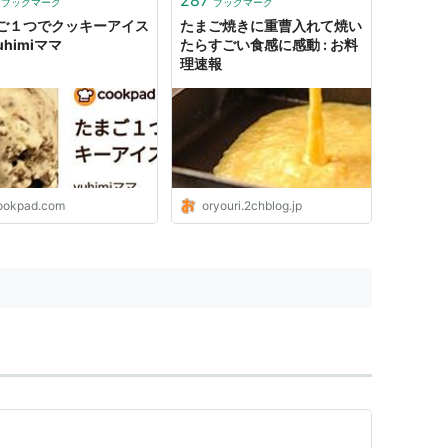
ブックマーク
ブックマーク
ご１つでクッキーアイス
たまご焼きに重曹入れて焼い
yuhimiママ
たらすごい食感に感動 : お料
理速報
ookpad.com
oryouri.2chblog.jp