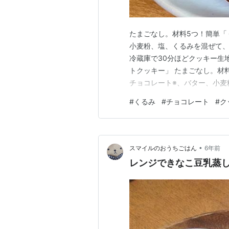
たまごなし。材料5つ！簡単「
小麦粉、塩、くるみを混ぜて、
冷蔵庫で30分ほどクッキー生
トクッキー」 たまごなし。材
チョコレート※、バター、小麦
ターを溶かす。 小麦粉、塩を
#
くるみ
#
チョコレート
#
ク
形を整え、冷蔵庫で30分ほど寝
今回、ビターチョコレートを使
•
スマイルのおうちごはん
6年前
レンジできなこ豆乳蒸