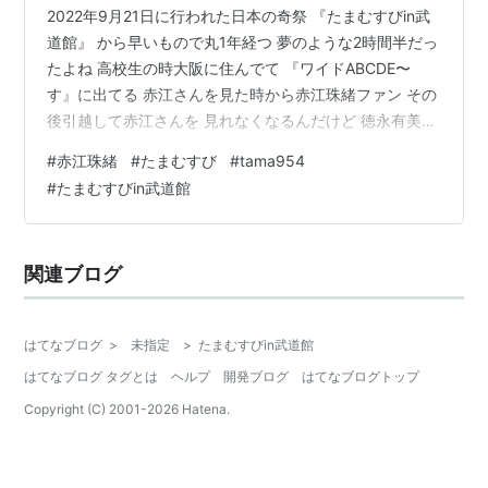
2022年9月21日に行われた日本の奇祭 『たまむすびin武
道館』 から早いもので丸1年経つ 夢のような2時間半だっ
たよね 高校生の時大阪に住んでて 『ワイドABCDE〜
す』に出てる 赤江さんを見た時から赤江珠緒ファン その
後引越して赤江さんを 見れなくなるんだけど 徳永有美さ
んの代わりに テレビ朝日の朝の番組の司会になって また
#
赤江珠緒
#
たまむすび
#
tama954
テレビで見られる日が戻って来た ABC朝日放送のアナウ
#
たまむすびin武道館
ンサーとして テレ朝の帯番組の司会をするって凄いよね
チャンスをものにする女
関連ブログ
はてなブログ
>
未指定
>
たまむすびin武道館
はてなブログ タグとは
ヘルプ
開発ブログ
はてなブログトップ
Copyright (C) 2001-
2026
Hatena.