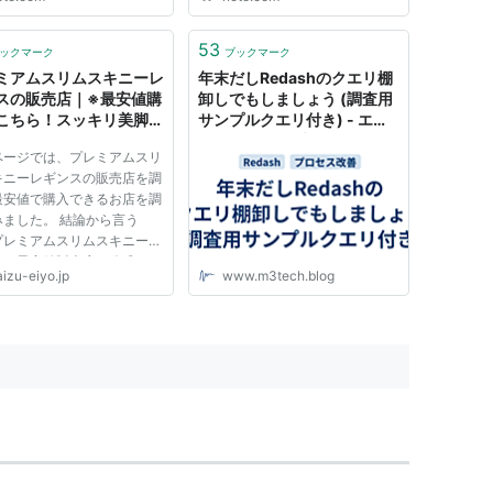
53
ックマーク
ブックマーク
ミアムスリムスキニーレ
年末だしRedashのクエリ棚
スの販売店｜※最安値購
卸しでもしましょう (調査用
こちら！スッキリ美脚ケ
サンプルクエリ付き) - エム
なんと一人バドミントン
スリーテックブログ
ページでは、プレミアムスリ
倉さんに教えていただき
キニーレギンスの販売店を調
そよろしくお願いします
最安値で購入できるお店を調
した変羽根物の中にもす
みました。 結論から言う
いりっく良かっ
プレミアムスリムスキニーレ
スの最安値販売店は公式サイ
izu-eiyo.jp
www.m3tech.blog
した。 ちなみに、プレミア
リムスキニーレギンスを公式
トで購入する場合、今ならま
買いが断然お得です＾＾ ＜