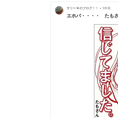
•
サリー☆のブログ！！
5年前
エホバ・・・・ たも