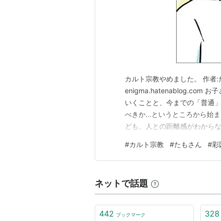
カルト宗教やめました。 作者:たも
enigma.hatenablog
いくことと、今までの「普通
べきか…というところから始ま
ども、人との距離感がわから
近いこと多いよな。自分も思う
#
カルト宗教
#
たもさん
#
彩
のはカルトだけでなくて、一
いけないことだと思う…
ネットで話題
442
328
ブックマーク