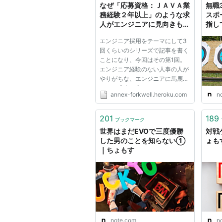
なぜ「応募資格：ＪＡＶＡ業
無職
務経験２年以上」のような求
スポ
人がエンジニアに見向きもさ
指し
れないのか - 表参道フォーク
エンジニア採用をテーマにして3
ウヱル別館
回くらいのシリーズで記事を書く
ことになり、今回はその第1回。
エンジニア経験のない人事の人が
やりがちな、エンジニアに馬鹿に
される求人を作ってしまわないた
annex-forkwell.heroku.com
n
めのアドバイスをつらつらと書い
ていきます。 さて、タイトルに
あるような「応募資格：ＪＡＶＡ
201
189
ブックマーク
業務経験２年以上」といった求...
世界はまだEVOで三度優勝
対戦
した男のことを知らない①
ょも
｜ちょもす
note.com
n