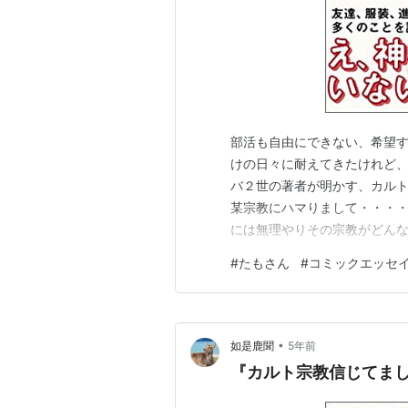
部活も自由にできない、希望
けの日々に耐えてきたけれど
バ２世の著者が明かす、カルト
某宗教にハマりまして・・・
には無理やりその宗教がどんな
ことが苦痛であまりしゃべらな
#
たもさん
#
コミックエッセ
う認識しかなかったんですが
んなに胡散臭い宗教を信じるこ
•
如是鹿聞
5年前
『カルト宗教信じてま