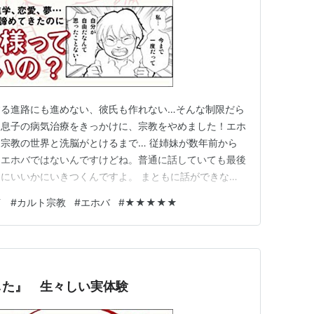
する進路にも進めない、彼氏も作れない…そんな制限だら
、息子の病気治療をきっかけに、宗教をやめました！エホ
宗教の世界と洗脳がとけるまで… 従姉妹が数年前から
・エホバではないんですけどね。普通に話していても最後
にいいかにいきつくんですよ。 まともに話ができない
くなりました。 エホバは輸血ができない宗教だってい
イ
#
カルト宗教
#
エホバ
#
★★★★★
、他にもいろいろと厳しんですね・・・。一体どうしてそ
とができるんだろうって思っ…
した』 生々しい実体験