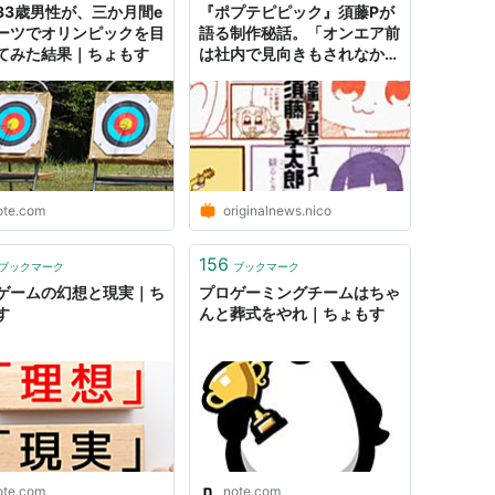
33歳男性が、三か月間e
『ポプテピピック』須藤Pが
ーツでオリンピックを目
語る制作秘話。「オンエア前
てみた結果｜ちょもす
は社内で見向きもされなかっ
た」「毎週、“電話かかって
こないで”と祈ってやっと解
放される（笑）」
ote.com
originalnews.nico
156
ブックマーク
ブックマーク
ゲームの幻想と現実｜ち
プロゲーミングチームはちゃ
す
んと葬式をやれ｜ちょもす
ote.com
note.com