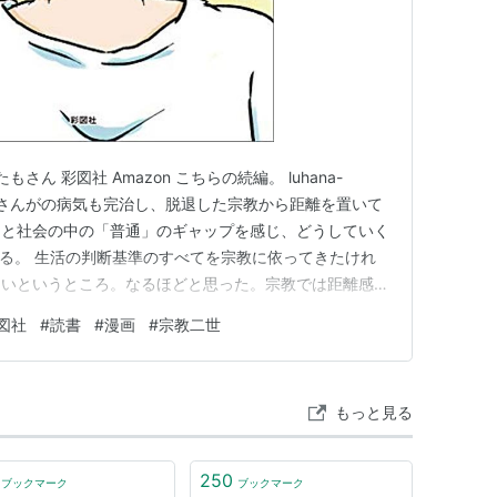
さん 彩図社 Amazon こちらの続編。 luhana-
.com お子さんがの病気も完治し、脱退した宗教から距離を置いて
」と社会の中の「普通」のギャップを感じ、どうしていく
る。 生活の判断基準のすべてを宗教に依ってきたけれ
ないというところ。なるほどと思った。宗教では距離感、
。お聴聞先で会う人もやさしい。 宗教二世問題という
図社
#
読書
#
漫画
#
宗教二世
般的な仏教、イスラム教、キリスト教だって考えなければ
もっと見る
250
ブックマーク
ブックマーク