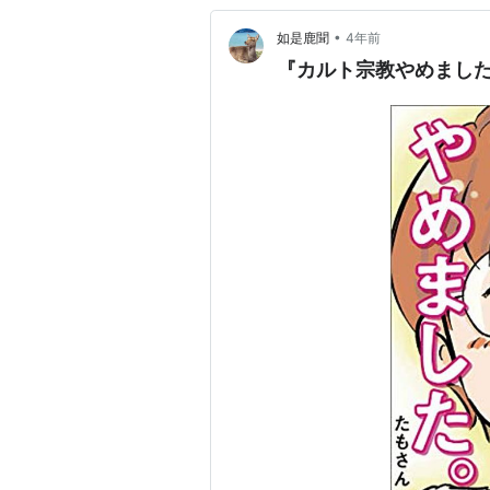
•
如是鹿聞
4年前
『カルト宗教やめまし