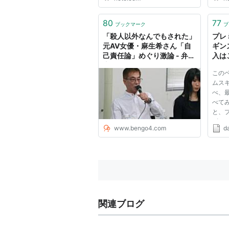
80
77
ブックマーク
ブ
「殺人以外なんでもされた」
プレ
元AV女優・麻生希さん「自
ギン
己責任論」めぐり激論 - 弁護
入は
士ドットコム
ア＠
この
を小
ムス
ます
べ、
こう
べて
ーで
と、
ギン
www.bengo4.com
da
トで
ムス
サイ
とめ
ま...
関連ブログ