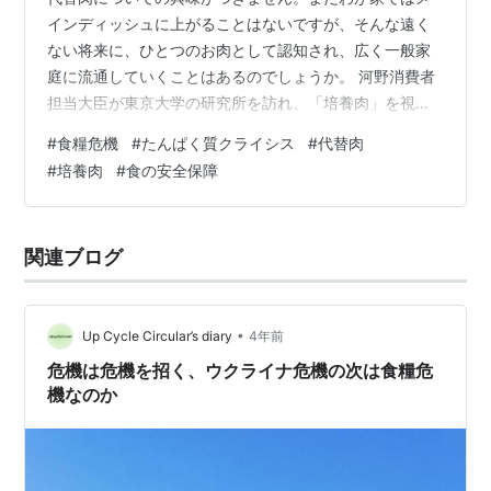
インディッシュに上がることはないですが、そんな遠く
ない将来に、ひとつのお肉として認知され、広く一般家
庭に流通していくことはあるのでしょうか。 河野消費者
担当大臣が東京大学の研究所を訪れ、「培養肉」を視
察、「地球環境を考えると、いろんな面で大事な技術な
#
食糧危機
#
たんぱく質クライシス
#
代替肉
のかな」とコメントしたそうです。 河野消費者担当大臣
#
培養肉
#
食の安全保障
東大の“培養肉”研究所を視察 「ステーキを食べたい」 |
TBS NEWS DIG (1ページ) この培養肉は、東大と日清食
品の共同研究によるもので、2024年度中に100グラムほ
関連ブログ
どの大きさの培養肉をつくることを目標としているとい
います。 dsu…
•
Up Cycle Circular’s diary
4年前
危機は危機を招く、ウクライナ危機の次は食糧危
機なのか