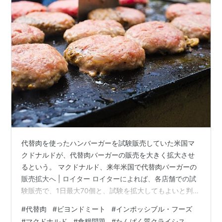
代替肉を使ったハンバーガーを試験販売していた米国マ
クドナルドが、代替肉バーガーの販売を大きく拡大させ
るという。 マクドナルド、来年米国で代替肉バーガーの
販売拡大へ | ロイター ロイターによれば、各店舗での試
験販売で、1日最大70個と、試験を拡大してもよいと判断
できる水準に達したことが理由のようだ。マクドナルド
#
代替肉
#
ビヨンドミート
#
インポッシブル・フーズ
が米国内13,500カ所以上の店舗で大々的に代替肉バーガ
#
マクドナルド
#
食糧問題
#
たんぱく質クライシス