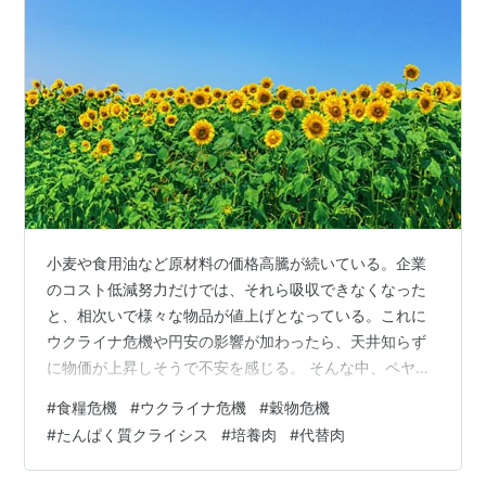
小麦や食用油など原材料の価格高騰が続いている。企業
のコスト低減努力だけでは、それら吸収できなくなった
と、相次いで様々な物品が値上げとなっている。これに
ウクライナ危機や円安の影響が加わったら、天井知らず
に物価が上昇しそうで不安を感じる。 そんな中、ペヤン
グソースやきそばのまるか食品が、価格の据え置きを発
#
食糧危機
#
ウクライナ危機
#
穀物危機
表したそうだ。 ペヤング「値上げしません」、工程見直
#
たんぱく質クライシス
#
培養肉
#
代替肉
しで価格抑える まるか食品：朝日新聞デジタル 原材料価
格や資材価格の上昇が進んでいるが、生産工程の見直し