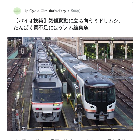
によるコスト削減で吸収できると判断したそうだ。朝日
新聞によれば、据え置く期間は「しばらくの間」とし、
•
Up Cycle Circular’s diary
5年前
具体的な時期まで示すことはできないとしたと…
【バイオ技術】気候変動に立ち向うミドリムシ、
たんぱく質不足にはゲノム編集魚