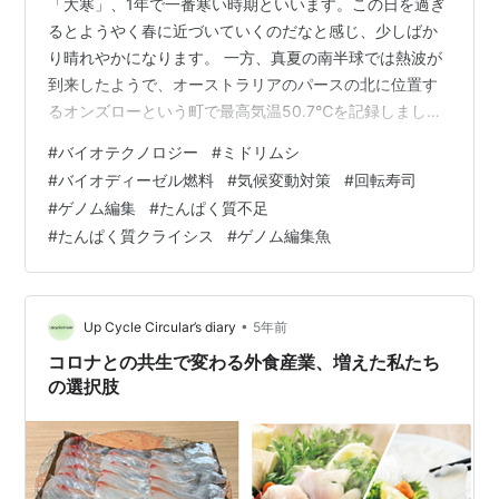
「大寒」、1年で一番寒い時期といいます。この日を過ぎ
るとようやく春に近づいていくのだなと感じ、少しばか
り晴れやかになります。 一方、真夏の南半球では熱波が
到来したようで、オーストラリアのパースの北に位置す
るオンズローという町で最高気温50.7℃を記録しました
といいます。 オーストラリアで気温50.7度。南半球の最
#
バイオテクノロジー
#
ミドリムシ
高気温に並ぶ | ギズモード・ジャパン GIZMODOによる
#
バイオディーゼル燃料
#
気候変動対策
#
回転寿司
と、この記録は、1960年に南オーストラリア州の奥地で
#
ゲノム編集
#
たんぱく質不足
観測された南半球の史上最高気温とタイになったといい
#
たんぱく質クライシス
#
ゲノム編集魚
ます。オーストラリアで気温が50度超えとなったのは、
これまで観測史上3度だけだそうです。 まだ大寒を過ぎ
たばかりですが、今…
•
Up Cycle Circular’s diary
5年前
コロナとの共生で変わる外食産業、増えた私たち
の選択肢