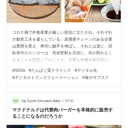
コロナ禍で外食産業が厳しい状況に立たされ、それぞれ
が創意工夫を凝らしている。居酒屋チェーンのある企業
は業態を変え、寿司に触手を伸ばし、それとは逆に、回
転寿司のスシローは、気候変動を念頭に、魚が取れなく
なることを想定してのことか、主要な魚種を安定的に確
保することを狙って、ゲノム編集された真鯛の「リージ
#
SDGs
#
たんぱく質クライシス
#
デジタル化
ョナルフィッシュ」と共同研究を始めたという。 タンパ
#
デジタルトランスフォーメーション
#
食のサブスク
ク質クライシス その「リージョナルフィッシュ」が開発
した真鯛は、一般的な品種よりも少ない飼料で育ち、可
食部が約1.2〜1.6倍に増え、通常より14%飼料効率が高い
という。そして、これを「22世紀鯛」と呼ぶそうだ。
•
Up Cycle Circular’s diary
5年前
TechCrunch Tokyo …
マクドナルドは代替肉バーガーを本格的に販売す
ることになるのだろうか