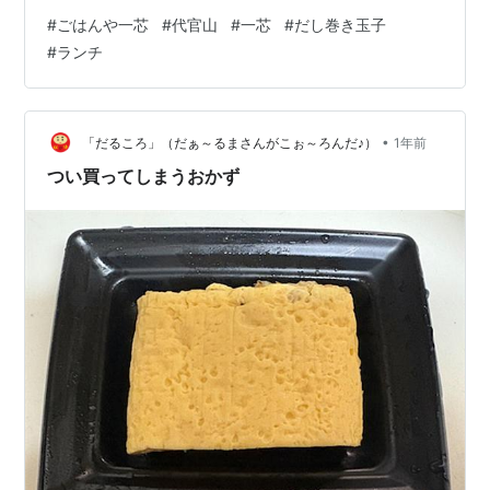
ん。 はじめの7人くらいは椅子に座って待つことができ
#
ごはんや一芯
#
代官山
#
一芯
#
だし巻き玉子
るし、20人くらいまでなら屋根の下で待つことができま
#
ランチ
す。 お店のオープンは11：30。 30分も待つことなく、
入店。 今日は『巻きたて だし巻き玉子定食』を注文。
ちなみに、今週末の日替わりは、 7/5（土）は『鯵の梅
じそ挟みフライ』 7/6（日）は『豚バラの西京焼き』
•
「だるころ」（だぁ～るまさんがこぉ～ろんだ♪）
1年前
ど…
つい買ってしまうおかず