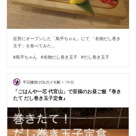
近所にオープンした「鳥平ちゃん」にて 「名物だし巻き
玉子」を食べてみた…
#
鳥平ちゃん
#
名物だし巻き玉子
#
だし巻き玉子
•
平日腰掛けOLのメモ帳
1年前
「ごはんや一芯 代官山」で至福のお昼ご飯『巻き
たて だし巻き玉子定食』