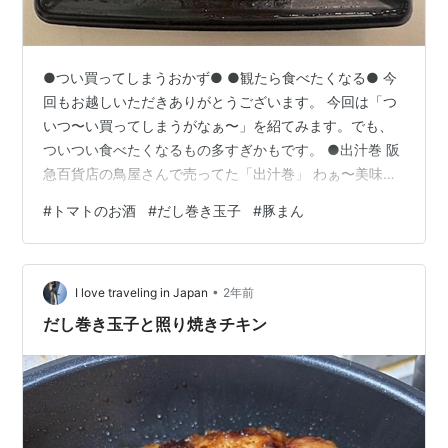
●つい買ってしまうおかず● ●観たら食べたくなる● 今
回もお越しいただきありがとうございます。 今回は「つ
いつ〜い買ってしまうがなぁ〜」を紹てみます。でも、
ついつい食べたくなるもの多すぎかもです。 ●出汁巻 阪
急百貨店の鳥屋さんで売ってた「出汁巻」 わぁ〜美味し
そう！ 「こんなん買ってまうやろぉ〜↑」 ●うなきも 同
#
トマトのお酒
#
だし巻き玉子
#
豚まん
じく、阪急百貨店をウロウロしてたら「美味しそうやな
ぁ〜」に出逢っちゃいました。これ！見たら買っちゃい
ます。 こんなん絶対美味しいに決まってますからね。 山
•
椒をフリフリして「いただきまーす」 ●玉子とうふ スー
I love traveling in Japan
2年前
パーでついつい買ってしまう豆腐 「玉子とうふ」ですね
だし巻き玉子と照り焼きチキン
ぇ〜。 つるりんって口…