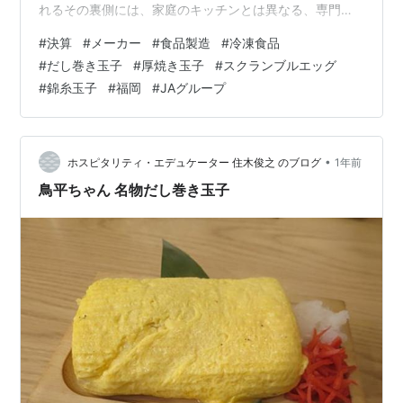
れるその裏側には、家庭のキッチンとは異なる、専門的
な食品加工の世界が広がっています。特に、人手不足が
#
決算
#
メーカー
#
食品製造
#
冷凍食品
深刻化する外食・中食産業において、こうした加工済み
#
だし巻き玉子
#
厚焼き玉子
#
スクランブルエッグ
冷凍食品はなくてはならない存在です。 今回は、この
#
錦糸玉子
#
福岡
#
JAグループ
「玉子加工」の分野に特化し、日本の食を支えるJA全農
グループの一員として事業を展開する、福岡県の「京食
品株式会社」の決算を読み解きます。日本の農業を代表
する組織のグループ企業として、どのような役割を担…
•
ホスピタリティ・エデュケーター 住木俊之 のブログ
1年前
鳥平ちゃん 名物だし巻き玉子