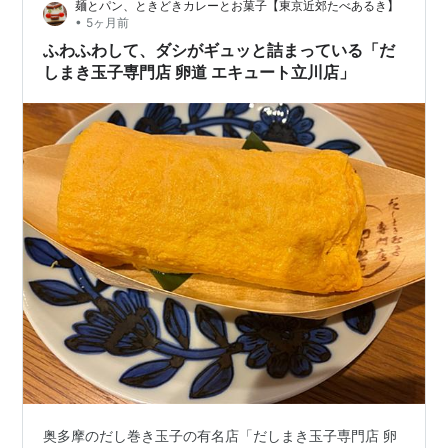
麺とパン、ときどきカレーとお菓子【東京近郊たべあるき】
•
5ヶ月前
ふわふわして、ダシがギュッと詰まっている「だ
しまき玉子専門店 卵道 エキュート立川店」
奥多摩のだし巻き玉子の有名店「だしまき玉子専門店 卵