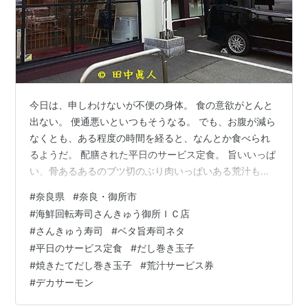
今日は、申しわけないが不便の身体。 食の意欲がとんと
出ない。 便通悪いといつもそうなる。 でも、お腹が減ら
なくとも、ある程度の時間を経ると、なんとか食べられ
るようだ。 配膳された平日のサービス定食。 旨いいっぱ
い、骨あるあるのブツ切のぶり肉いっぱいある荒汁もつ
いて、なんと税込み価格が８８０円。 ネタはぜ－んぶ旨
#
奈良県
#
奈良・御所市
かった。 手前の一番手は、見ての通りのデカサーモン。
#
海鮮回転寿司さんきゅう御所ＩＣ店
スライスしたタマネギと相性がいい。 この場合、醤油は
#
さんきゅう寿司
#
ベタ旨寿司ネタ
無用だと思うが、山葵は要るよね。 そうそう醤油タレ
#
平日のサービス定食
#
だし巻き玉子
は、いつも決まっていない。 今回は、甘タレに混合した
#
焼きたてだし巻き玉子
#
荒汁サービス券
醤油。 ま、早い話が、毎度定まっていない適当な決断で
#
デカサーモン
ある。 次は、真イカにヒラメ…