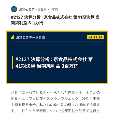
くちゃ分かれる 今回３つご紹介しますが、あくまでもわ
たしの主観です。なにとぞご了承ください。 築地山長
•
決算公告データ倉庫
1年前
（やまちょう） 場外市場で…
#2127 決算分析 : 京食品株式会社 第41期決算 当
期純利益 3百万円
お弁当に入っているふっくらとした厚焼玉子、ホテルの
朝食ビュッフェに並ぶスクランブルエッグ、冷やし中華
を彩る錦糸玉子。私たちの食生活の様々な場面で活躍す
る、これらの玉子料理。いつでも安定した品質で提供さ