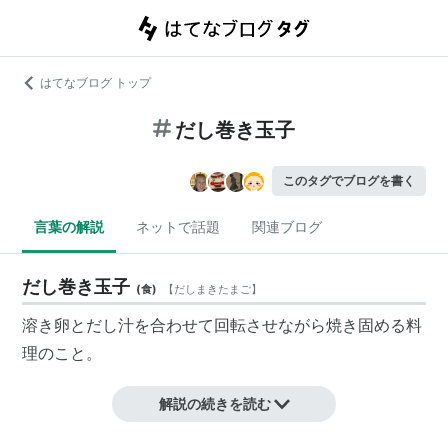
はてなブログ トップ
だし巻き玉子
このタグでブログを書く
言葉の解説
ネットで話題
関連ブログ
だし巻き玉子
(
食
)
【
だしまきたまご
】
溶き卵とだし汁を合わせて回転させながら焼き固める料
理のこと。
解説の続きを読む
材料 （ 4人分 ）