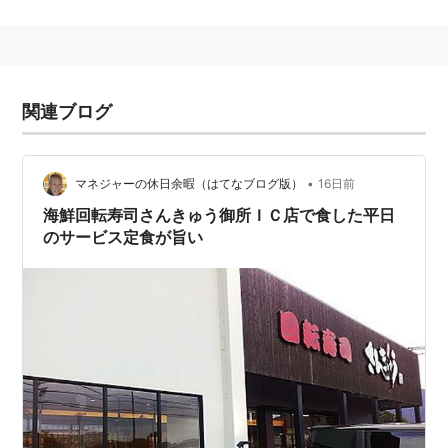
卵（Ｌ玉） 4個
醤油（出来れば薄口） 小さじ2
砂糖 小さじ2
関連ブログ
だし（湯に粉末だしを溶かしたもの可） 大さじ4
子供さん用には砂糖 1つまみ〜
•
マネジャーの休日余暇（はてなブログ版）
16日前
http://cookpad.com/recipe/253305
海鮮回転寿司さんきゅう御所ＩＣ店で食した平日
のサービス定食が旨い
卵1個に対し、しょう油・砂糖各小さじ1/2、水大さじ
1。
焼き方は、手抜きのようだが、中がふんわりいり卵なの
でよりふっくら仕上がるらしい。