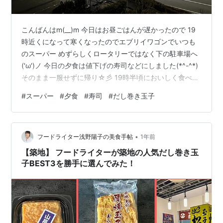
こんばんはm(__)m 今日はお昼ごはんが遅かったので 19
時近くになって寒くなったのでエブリイワゴンでいつも
のスーパー めずらしくロータリーではなく下の駐車場へ
('ω')ノ 今日の夕食は値下げの寿司などにしました(*^-^*)
そのまま一服せずに帰り☆彡 19時半頃においしく食べま
した(*^。^*) 今夜は燃えるごみ出しと空き缶・ペットボ
#
スーパー
#
夕食
#
寿司
#
だし巻き玉子
トルリサイクルに出なきゃ('ω')
•
フードライター浅野陽子の美食手帖
1年前
【築地】 フードライターが築地の人気だし巻き玉
子BEST3を勝手に選んでみた！