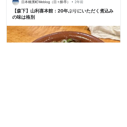
•
を加えます 2.に卵を割り入れて黄身と白身が分離してい
日本橋濱町Weblog（日々酔亭）
2年前
ない程度に混ぜます フライパンを中弱火※で熱したら、
【森下】山利喜本館：20年ぶりにいただく煮込み
ひた…
の味は格別