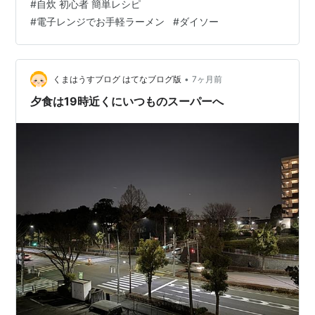
#
自炊 初心者 簡単レシピ
になっておりまして^^;家と職場に一個ずつ常備している
#
電子レンジでお手軽ラーメン
#
ダイソー
んですが･･ラーメンだけじゃなくて他の料理（と言って
ええのか･･笑）もほぼほぼこれひとつ！で完了しちゃえ
るスグレモノなんです…
•
くまはうすブログ はてなブログ版
7ヶ月前
夕食は19時近くにいつものスーパーへ