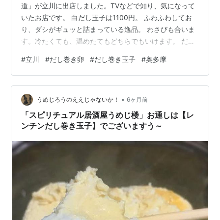
道」が立川に出店しました。TVなどで知り、気になって
いたお店です。 白だし玉子は1100円。 ふわふわしてお
り、ダシがギュッと詰まっている逸品。 わさびも合いま
す。冷たくても、温めたてもどちらでもいけます。 だし
巻き玉子は、昔ながらの有名店がありますが、次元が違
#
立川
#
だし巻き卵
#
だし巻き玉子
#
奥多摩
うあいじわいです。 一番のだし巻き卵を、外食程度にリ
ーズナブルに味わえるのはありがたいです。技術を要す
るので、家ではなかなか食べられない逸品だと思いま
•
す。 ランキング参加中食べ物 だしまき玉子専門店 卵道
うめじろうのええじゃないか！
6ヶ月前
エキュート立川店 （惣菜・デリ / 立川駅、立川北駅、立
「スピリチュアル居酒屋うめじ楼」お通しは【レ
川南駅） テイクアウト総…
ンチンだし巻き玉子】でございますう～