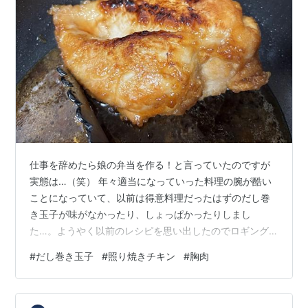
仕事を辞めたら娘の弁当を作る！と言っていたのですが
実態は…（笑） 年々適当になっていった料理の腕が酷い
ことになっていて、以前は得意料理だったはずのだし巻
き玉子が味がなかったり、しょっぱかったりしまし
た…。ようやく以前のレシピを思い出したのでロギング
しておきます。 材料 数量 備考 卵 4個 [調味料] 素材力だ
#
だし巻き玉子
#
照り焼きチキン
#
胸肉
し 1袋 / 5g 素材力だしの味はお好みで。塩無添加が肝で
す！ お湯 60ml 醤油 小さじ2 みりん 小さじ2 だしが溶け
る程度の温度の湯でだしを溶きます そこに醤油、みりん