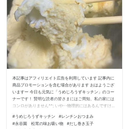
本記事はアフィリエイト広告を利用しています 記事内に
商品プロモーションを含む場合があります おはようござ
いますー 今日も元気に「うめじろうずキッチン」のコー
ナーです！ 賢明な読者の皆さまにはご周知、私の家には
コンロがありません^^; いや･･物理的にはあるんですけど
元栓閉めて使ってないんですね･･笑 で、ここ2～3年でし
#
うめじろうずキッチン
#
レンチンおつまみ
ょうかねえ･･もうダイソーで買ったレンチングッズ、
#
永谷園 松茸の味お吸い物
#
だし巻き玉子
「電子レンジでお手軽ラーメン」にめちゃくちゃお世話