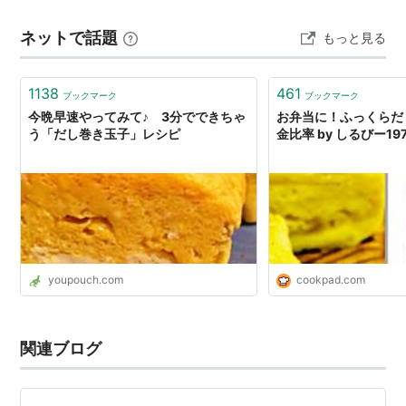
ネットで話題
もっと見る
1138
461
ブックマーク
ブックマーク
今晩早速やってみて♪ 3分でできちゃ
お弁当に！ふっくらだ
う「だし巻き玉子」レシピ
金比率 by しるびー19
youpouch.com
cookpad.com
関連ブログ