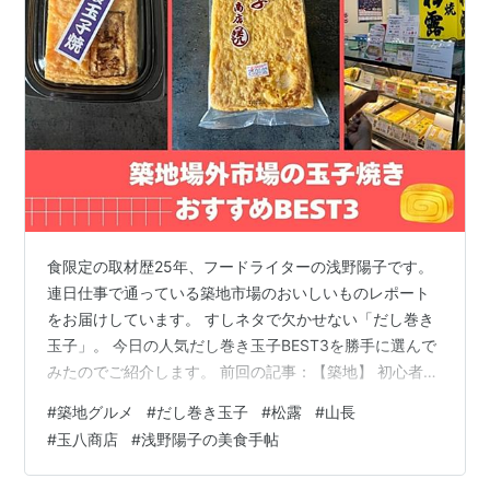
食限定の取材歴25年、フードライターの浅野陽子です。
連日仕事で通っている築地市場のおいしいものレポート
をお届けしています。 すしネタで欠かせない「だし巻き
玉子」。 今日の人気だし巻き玉子BEST3を勝手に選んで
みたのでご紹介します。 前回の記事：【築地】 初心者に
ぴったり！初めての築地場外市場なら築地魚河岸内の
#
築地グルメ
#
だし巻き玉子
#
松露
#
山長
「てっか家 樋栄」でマグロ丼を ※当ブログはアフィリエ
#
玉八商店
#
浅野陽子の美食手帖
イト広告を含みますが、本記事はPR記事ではなく自分の
感想を書いています。 だし巻き玉子は味の好みがめちゃ