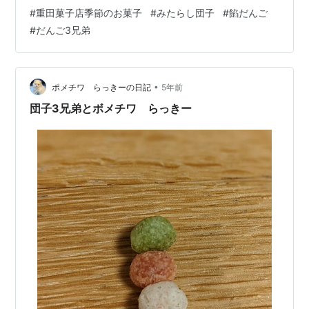
ました！！人気シリーズ 重田菓子店 季節のお菓子 その
#
重田菓子店季節のお菓子
#
みたらし団子
#
餡だんご
⑳をお届けします～ 👏👏👏 今日は いつも紹介している
#
だんご3兄弟
ような 「季節のお菓子」 ではなくて、オーソドックスな
「お団子」をご紹介(^O^)お団子は、 レギュラーメニュー
では あるものの、厳密には決まってませんが 冬場は作ら
ない時期が あるということです😥そんなわけで、 お団…
•
ポメチワ らっきーの日記
5年前
団子3兄弟とボメチワ らっきー