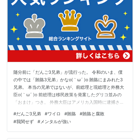
随分前に「だんご3兄弟」が流行った。 令和のいま、僕
の中では「賄賂3兄弟」かなo(｀ω´ )o 賄賂にまみれた3
兄弟。 本当の兄弟ではないが、前総理と現総理と外務大
臣o(｀ω´ )o 前総理は移民政策を発案したグリコ並みの
「おまけ」つき。 外務大臣はアメリカ入国時に逮捕され
るためアメリカ入国ができない、グリコ並みの「おま
#
だんご3兄弟
#
ワイロ
#
賄賂
#
賄賂と腐敗
け」つきo(｀ω´ )o 前総理
#
我関せず
#
メンタルが強い
https://chintao1224.hatenablog.com/entry/2025/09/24
/080226 現総理
https://chintao1224.hatenablog.com/entry/2025/09/25