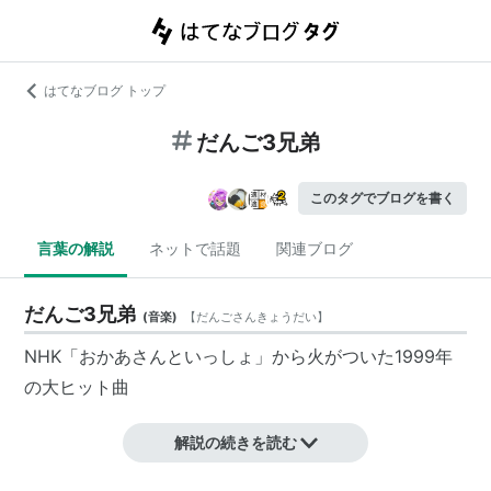
はてなブログ トップ
だんご3兄弟
このタグでブログを書く
言葉の解説
ネットで話題
関連ブログ
だんご3兄弟
(
音楽
)
【
だんごさんきょうだい
】
NHK「おかあさんといっしょ」から火がついた1999年
の大ヒット曲
解説の続きを読む
リスト
：
リスト::曲タイトル