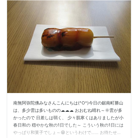
南無阿弥陀佛みなさんこんにちは(^O^)今日の鋸南町勝山
は、多少雲は多いものの☁☁☁ おおむね晴れ～🌞雲が多
かったので 日差しは弱く、 少々肌寒くはありましたが小
春日和の 穏やかな秋の1日でした～ こういう秋の1日には
やっぱり和菓子でしょ～😁というわけで…… お待たせし