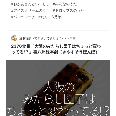
感動を通り越して呆れてしまったのを思い出しました。
#
おかあさんといっしょ
#
みんなのうた
調べたら、どうやら7代目 歌のおねえさんの小鳩くるみ
#
アイスクリームのうた
#
ドロップスのうた
さんが歌っていたバージョンのようです。 youtu.be 他に
#
パンのマーチ
#
だんご3兄弟
も食べもののうたで、記憶に残っているうたが幾つかあ
ります。 「ドロップスのうた」第19代 うたのおねえさん
はいだしょうこさんバージョンです。 youtu.be 「パンの
マーチ」ぺ…
•
適材適食 -てきざいてきしょく-
2年前
2376食目「大阪のみたらし団子はちょっと変わ
ってる!？」喜八州総本舗（きやすそうほんぽ）の
みたらし団子を頂きました。