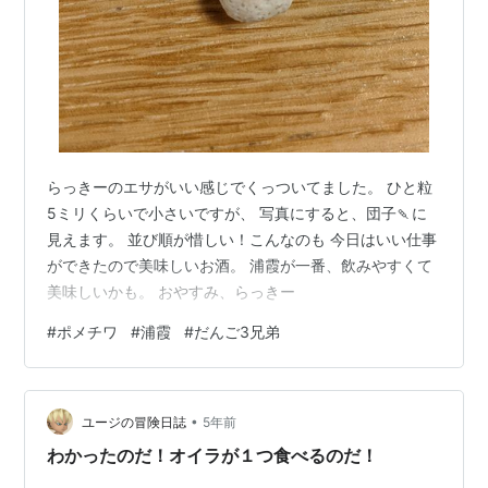
らっきーのエサがいい感じでくっついてました。 ひと粒
5ミリくらいで小さいですが、 写真にすると、団子🍡に
見えます。 並び順が惜しい！こんなのも 今日はいい仕事
ができたので美味しいお酒。 浦霞が一番、飲みやすくて
美味しいかも。 おやすみ、らっきー
#
ポメチワ
#
浦霞
#
だんご3兄弟
•
ユージの冒険日誌
5年前
わかったのだ！オイラが１つ食べるのだ！