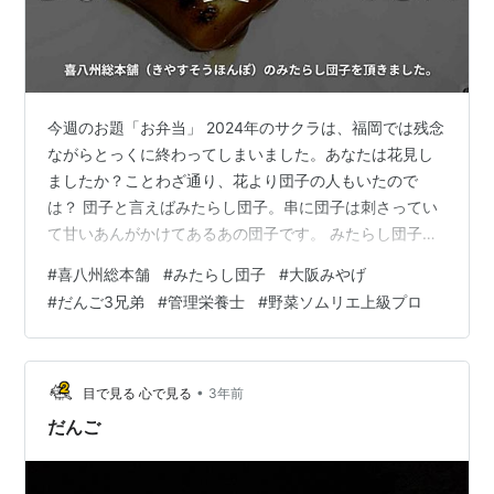
今週のお題「お弁当」 2024年のサクラは、福岡では残念
ながらとっくに終わってしまいました。あなたは花見し
ましたか？ことわざ通り、花より団子の人もいたので
は？ 団子と言えばみたらし団子。串に団子は刺さってい
て甘いあんがかけてあるあの団子です。 みたらし団子
（みたらしだんご、御手洗団子） 砂糖醤油の葛餡をかけ
#
喜八州総本舗
#
みたらし団子
#
大阪みやげ
た串団子（焼き団子）である。醤油だれ団子、あるい
#
だんご3兄弟
#
管理栄養士
#
野菜ソムリエ上級プロ
は、焼き団子ともいう。単にみたらしとも言い、丁寧語
ではおみたという。甘辛いみたらし団子を指して醤油だ
んごと言う地域も多い。一般的な醤油味の焼き団子は
「醤油だんご」を、岐阜県飛騨地方の醤油だんごについ
•
目で見る 心で見る
3年前
ては「みだらしだんご」（濁点に注意）参照。 み…
だんご