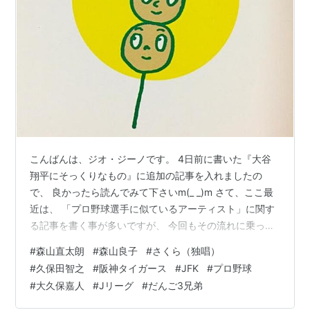
1999年3月度月間順位1位（オリコン）
1999年度年間順位1位（オリコン）
こんばんは、ジオ・ジーノです。 4日前に書いた『大谷
翔平にそっくりなもの』に追加の記事を入れましたの
で、 良かったら読んでみて下さいm(_ _)m さて、ここ最
近は、 「プロ野球選手に似ているアーティスト」に関す
る記事を書く事が多いですが、 今回もその流れに乗って
行きます（笑） 題して… 「まるで3兄弟」！ 「まるで三
#
森山直太朗
#
森山良子
#
さくら（独唱）
兄弟」（笑）
#
久保田智之
#
阪神タイガース
#
JFK
#
プロ野球
#
大久保嘉人
#
Jリーグ
#
だんご3兄弟