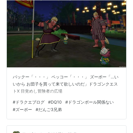
パックー「・・・」 ペッコー「・・・」 ズーボー「…い
いから お団子を買って来て欲しいのだ」ドラゴンクエス
トX 目覚めし冒険者の広場
#
ドラクエブログ
#
DQ10
#
ドラゴンボール関係ない
#
ズーボー
#
だんご3兄弟