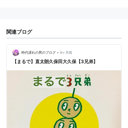
作品情報
リリース 1999年3月3日
ジャンル 童謡
関連ブログ
時間 4分13秒
レーベル ポニーキャニオン
作詞・作曲 佐藤雅彦、内野真澄、堀江由朗
•
時代遅れの男のブログ
9ヶ月前
プロデュース 佐藤雅彦
【まるで】直太朗久保田大久保【3兄弟】
3ミリオン（日本レコード協会）
第41回日本レコード大賞特別賞
第14回日本ゴールドディスク大賞ソング・オブ・ザ・イ
ヤー
週間最高順位1位（3週・オリコン）
1位（4週・プラネット）
1位（4週・CDTV）