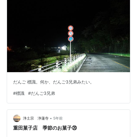
だんご 標識。何か、だんご3兄弟みたい。
#
標識
#
だんご3兄弟
•
浄土宗 浄蓮寺
5年前
重田菓子店 季節のお菓子⑳