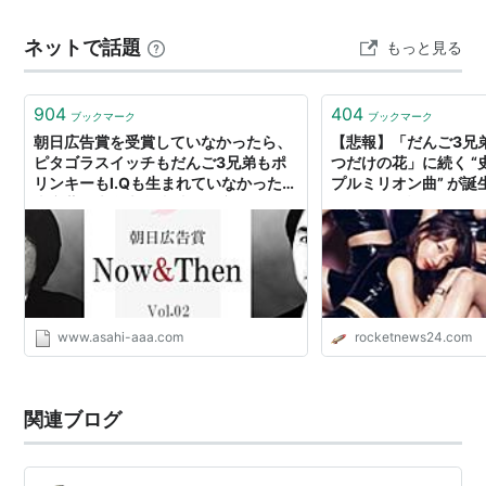
ネットで話題
もっと見る
904
404
ブックマーク
ブックマーク
朝日広告賞を受賞していなかったら、
【悲報】「だんご3兄
ピタゴラスイッチもだんご3兄弟もポ
つだけの花」に続く “
リンキーもI.Qも生まれていなかった。
プルミリオン曲” が誕
東京藝術大学大学院 映像研究科教授 佐
知らないと話題
藤雅彦さん
www.asahi-aaa.com
rocketnews24.com
関連ブログ