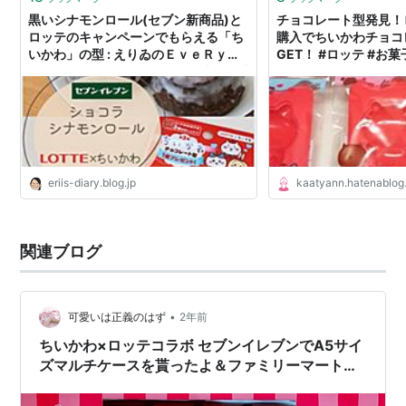
黒いシナモンロール(セブン新商品)と
チョコレート型発見！
ロッテのキャンペーンでもらえる「ち
購入でちいかわチョコ
いかわ」の型 : えりゐのＥｖｅＲｙ
GET！ #ロッテ #お菓
ｄｉａＲｙ Powered by ライブドアブ
ねる「ご飯だよ～」
ログ
eriis-diary.blog.jp
kaatyann.hatenablo
関連ブログ
•
可愛いは正義のはず
2年前
ちいかわ×ロッテコラボ セブンイレブンでA5サイ
ズマルチケースを貰ったよ＆ファミリーマートで
も貰えた！