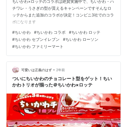
ちいかわ×ロッテのコラボは絶賛実施中で、ちいかわ・ハ
チワレ・うさぎの型が貰えるキャンペーンですそんなロ
ッテからまた追加のコラボが決定！コンビニ3社でのコラ
ボになります
#
ちいかわ
#
ちいかわ コラボ
#
ちいかわ ロッテ
#
ちいかわ セブンイレブン
#
ちいかわ ローソン
#
ちいかわ ファミリーマート
•
可愛いは正義のはず
2年前
ついにちいかわのチョコレート型をゲット！ちい
かわトリオが揃った＠ちいかわ×ロッテ