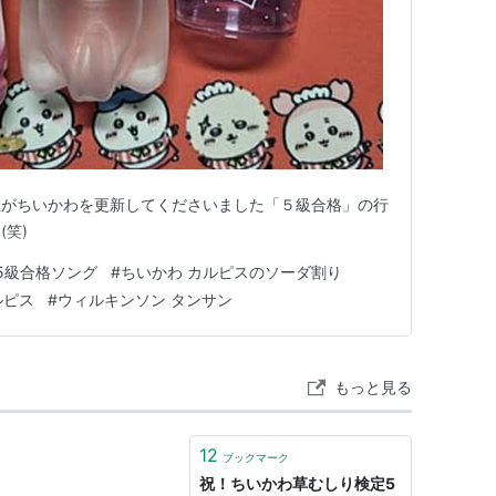
生がちいかわを更新してくださいました「５級合格」の行
笑)
5級合格ソング
#
ちいかわ カルピスのソーダ割り
ルピス
#
ウィルキンソン タンサン
もっと見る
12
ブックマーク
祝！ちいかわ草むしり検定5