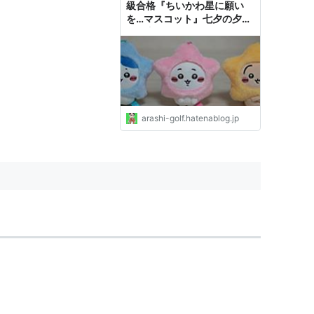
級合格『ちいかわ星に願い
を…マスコット』七夕の夕べ
に - 嵐、ゴルフ、ミステリー
の日々２
arashi-golf.hatenablog.jp