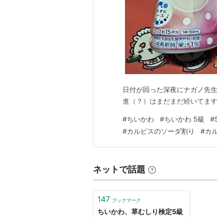
日付が回った深夜にナガノ先
進（？）はまだまだ続いてます(
#
ちいかわ
#
ちいかわ 5級
#
#
カルピスのソーダ割り
#
カ
ネットで話題
147
ブックマーク
ちいかわ、草むしり検定5級