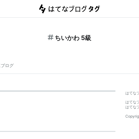
ちいかわ 5級
連ブログ
はてな
はてな
はてな
Copyrig