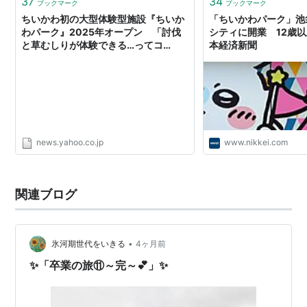
37
34
ブックマーク
ブックマーク
ちいかわ初の大型体験型施設『ちいか
「ちいかわパーク」池
わパーク』2025年オープン 「討伐
シティに開業 12歳以上
と草むしりが体験できる…ってコ
本経済新聞
ト!?」「グッズ楽しみ」 動画も公開
（オリコン） - Yahoo!ニュース
news.yahoo.co.jp
www.nikkei.com
関連ブログ
•
氷河期世代をいきる
4ヶ月前
✨「卒業の旅⑪～完～💕」✨