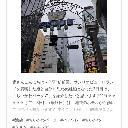
皆さんこんにちは～(^▽^)/ 前回、サンリオピューロラン
ドを満喫した娘と自分✨ 思わぬ延泊となった3日目は、
「ちいかわパーク💕」を紹介したいと思います(*^^*) ⭐ ⭐
⭐ ⭐ ⭐ さて、3日目（最終日）は、池袋のホテルから歩い
て目的地へ向かいます🎵 歩くこと10分、目的地が見えて
きました✨ 「ちいかわパーク」です↓↓✨ 早速、ちいか
#
池袋
#
ちいかわパーク
#
ハチワレ
#
ちいかわ
わがお出迎え💕 入口から、とても素敵な予感がします
#
うさぎ
#
モモンガ