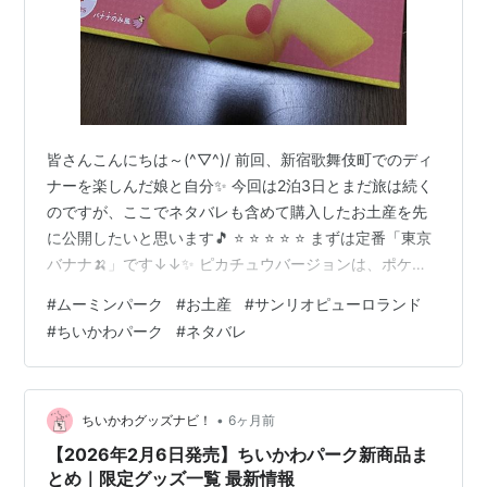
皆さんこんにちは～(^▽^)/ 前回、新宿歌舞伎町でのディ
ナーを楽しんだ娘と自分✨ 今回は2泊3日とまだ旅は続く
のですが、ここでネタバレも含めて購入したお土産を先
に公開したいと思います🎵 ⭐ ⭐ ⭐ ⭐ ⭐ まずは定番「東京
バナナ🍌」です↓↓✨ ピカチュウバージョンは、ポケモ
ンが好きな娘の友達用に購入しました💕 ムーミンパーク
#
ムーミンパーク
#
お土産
#
サンリオピューロランド
で娘が自分用に購入した「カレースプーン」です↓↓✨
#
ちいかわパーク
#
ネタバレ
こちらは、友人などバラまき用にいくつか購入したお菓
子達です🎵↓↓✨ ムーミンパークのお土産は、どれも可
愛すぎてついつい買いすぎました💦 そしてこちらは祖父
母用の湯飲みです↓↓✨ 最近帰省した際に「湯飲みが割
•
ちいかわグッズナビ！
6ヶ月前
れた💦」と別々…
【2026年2月6日発売】ちいかわパーク新商品ま
とめ｜限定グッズ一覧 最新情報