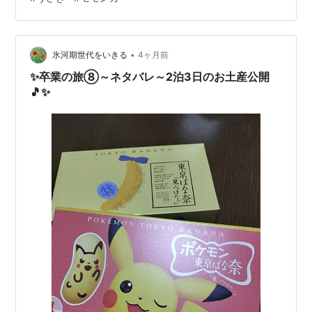
↓↓✨ いました～、ちいかわファミリー💕 もう平日とは
思えないくらい、大人気のパーク💕 ちいかわのお部屋で
す↓↓✨ 窓には時々、邪魔者（？）が現れてうるさく邪
魔してきます💦 出た～、くりまんじゅう(⋈◍＞◡＜◍…
•
氷河期世代をいきる
4ヶ月前
✨卒業の旅⑧～ネタバレ～2泊3日のお土産公開
🎵✨