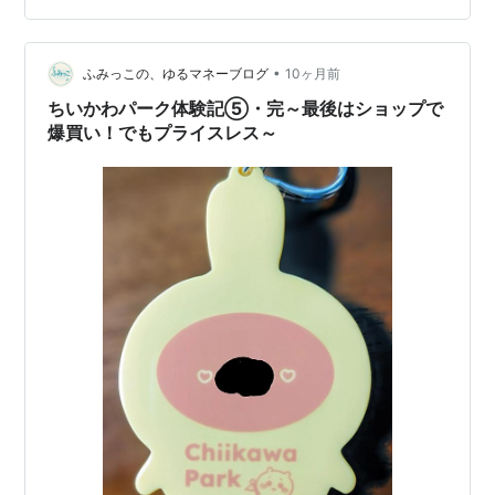
いかわパーク公式X 11月3日（月） キャラテアートケー
ス ちいかわ発売 詳細はこちらの記事でまとめています👇
11月7日（金） 【プライズ】ちいかわ 超BIGマイヤー…
•
ふみっこの、ゆるマネーブログ
10ヶ月前
ちいかわパーク体験記⑤・完～最後はショップで
爆買い！でもプライスレス～