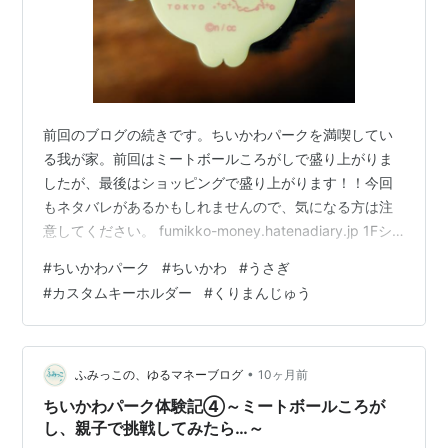
前回のブログの続きです。ちいかわパークを満喫してい
る我が家。前回はミートボールころがしで盛り上がりま
したが、最後はショッピングで盛り上がります！！今回
もネタバレがあるかもしれませんので、気になる方は注
意してください。 fumikko-money.hatenadiary.jp 1Fシ
ョップフロアでは、ミートボールころがしを終えてから
#
ちいかわパーク
#
ちいかわ
#
うさぎ
本格的に買い物をする予定だったのですが、ゲームコー
#
カスタムキーホルダー
#
くりまんじゅう
ナーに行く前に「クラフトコーナー」だけ先に立ち寄っ
ていました。 というのも、このコーナーでは、キーホル
ダーやメダルに好きな文字を入れるカスタムができるの
ですが、「文字入れ完成まで少し時間がかかるので1Fに
•
ふみっこの、ゆるマネーブログ
10ヶ月前
上がったらまず…
ちいかわパーク体験記④～ミートボールころが
し、親子で挑戦してみたら…～