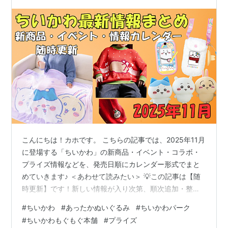
こんにちは！カホです。 こちらの記事では、2025年11月
に登場する「ちいかわ」の新商品・イベント・コラボ・
プライズ情報などを、発売日順にカレンダー形式でまと
めていきます♪ ＜あわせて読みたい＞ 💡この記事は【随
時更新】です！新しい情報が入り次第、順次追加・整理
していきますので、ぜひブックマークしてチェックして
#
ちいかわ
#
あったかぬいぐるみ
#
ちいかわパーク
くださいね📌 📅 2025年11月の発売スケジュール 11月1日
#
ちいかわもぐもぐ本舗
#
プライズ
（土） ちいかわパーク 新商品発売 詳細はこちらから👇ち