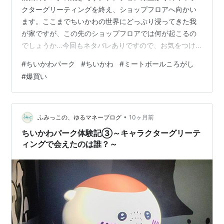
クターグリーティングを終え、ショップフロアへ向かい
ます。ここまでちいかわの世界にどっぷり浸ってきた我
が家ですが、この先のショップフロアでは何が起こるの
でしょうか…今回もネタバレありですので、お気をつけ
ください。 fumikko-money.hatenadiary.jp このフロア
#
ちいかわパーク
#
ちいかわ
#
ミートボールころがし
では、その名の通りショッピングがメインなのですが、
#
爆買い
ゲームコーナーもあります。ゲームは2種類（くものすキ
ャッチャー・ミートボールころがし）ありますが、どち
らか1種類しか体験できません。ちなみにゲーム体験には
入場料とは別に1回700円かかります… ゲームに成功する
•
ふみっこの、ゆるマネーブログ
10ヶ月前
と、景品で…
ちいかわパーク体験記③～キャラクターグリーテ
ィングで会えたのは誰？～