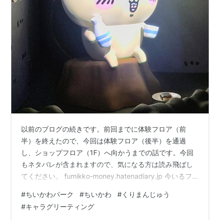
以前のブログの続きです。前回までに体験フロア（前
半）を終えたので、今回は体験フロア（後半）を通過
し、ショップフロア（1F）へ向かうまでの話です。今回
もネタバレが含まれますので、気になる方は読み飛ばし
てください。 fumikko-money.hatenadiary.jp 今いるフ
ロアには戻って来られないこと（写真の撮り忘れやトイ
#
ちいかわパーク
#
ちいかわ
#
くりまんじゅう
レ行き忘れがないか）を確認された後、次のエリアへ進
#
キャラグリーティング
みます。まずは「あくむな部屋」を通過。原作でゾウが