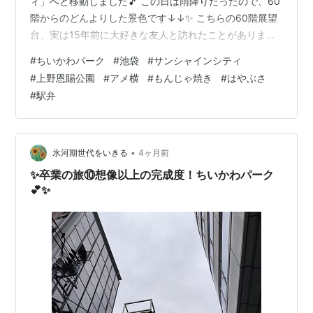
ィ」へと移動しました🎵 この日は雨降りだったので、60
階からのどんよりした景色です↓↓✨ こちらの60階展望
台、実は15年前に大好きな友人と訪れたことがあります
✨ 今は「桜祭り🌸」が開催されています🎵 美術作家さん
#
ちいかわパーク
#
池袋
#
サンシャインシティ
によって描画されたピアノが置いてありました↓↓✨ サ
#
上野恩賜公園
#
アメ横
#
もんじゃ焼き
#
はやぶさ
ンシャインシティを満喫した後は、山手線で上野へ移動
#
駅弁
しました🚇✨ 雨降りでしたが、上野はすでにサクラが満
開でした🌸✨ その後、アメ横をブラブラしました(^^♪✨
ちょっと遅いランチは、活気のありそうなお店の「もん
じゃ焼き」にし…
•
氷河期世代をいきる
4ヶ月前
✨卒業の旅⑩想像以上の完成度！ちいかわパーク
💕✨