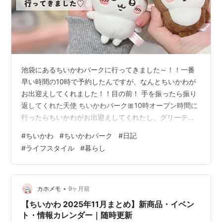
池袋にあるちいかわパークに行ってきました～！！一番
早い時間の10時で予約したんですが、なんとちいかわが
お出迎えしてくれました！！目の前！ 手を振ったら振り
返してくれた天使 ちいかわパーク🎀10時オープン時間に
行ったらちいかわがお出迎えしてくれたし、グリーティ
ングは目の前でハチワレがおやつ休憩で入れ替わったか
#
ちいかわ
#
ちいかわパーク
#
日記
ら、ハチワレもうさぎもモモンガも全員見れて嬉しいT ˙̫
#
ライフスタイル
#
暮らし
T💘ハチワレとモモンガが突撃してくれたときは可愛すぎ
て内心叫んだT ˙̫ T💘 pic.twitter.com/vd2PCMh7eY — る
ち🎀 (@zubolog_) 2025年11月23日 ディズニーも開演と
同時に行くとキャラたち…
•
カホメモ
9ヶ月前
【ちいかわ 2025年11月まとめ】新商品・イベン
ト・情報カレンダー｜随時更新