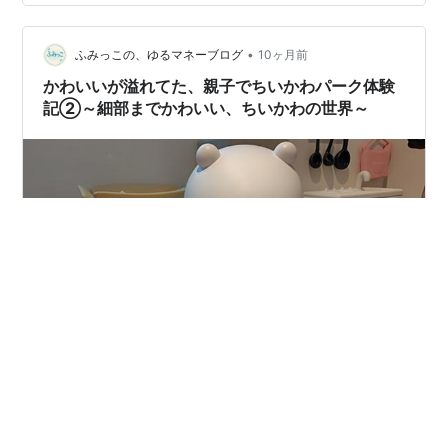
出てくるところを読んでいないので、世界観を完全に理
解することはできなかったのですが…鏡の迷路のクオリ
ティが思いのほか高くて、わが子は結構楽しんでいまし
•
ふみっこの、ゆるマネーブログ
10ヶ月前
た。 お次は、くりまん…
かわいいが溢れてた、親子でちいかわパーク体験
記②～細部までかわいい、ちいかわの世界～