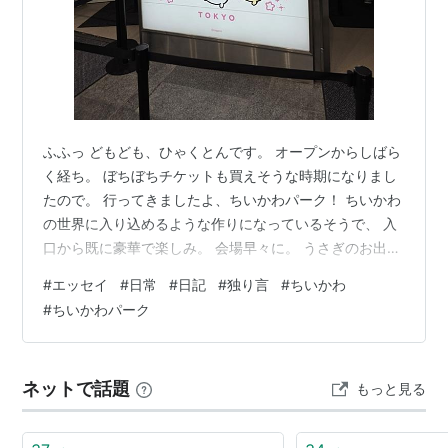
ふふっ どもども、ひゃくとんです。 オープンからしばら
く経ち。 ぼちぼちチケットも買えそうな時期になりまし
たので。 行ってきましたよ、ちいかわパーク！ ちいかわ
の世界に入り込めるような作りになっているそうで、 入
口から既に豪華で楽しみ。 会場早々に。 うさぎのお出迎
え。 ぼこぼこ動いていてかわゆ。 コミックテイストの壁
#
エッセイ
#
日常
#
日記
#
独り言
#
ちいかわ
面で彩られたエントランス。 撮れなかったんですが、入
#
ちいかわパーク
口は「あのこ」ちゃんがお出迎え。 入り口をくぐると、
ちいかわパーク限定のウェルカムムービー。 これがもう
ハイクオリティで泣いているお客さんもちらほら。 ちい
ネットで話題
もっと見る
ちゃん、大きくなったねえ……(´；ω；｀) 入場口はまさ
かの。 目覚まし…