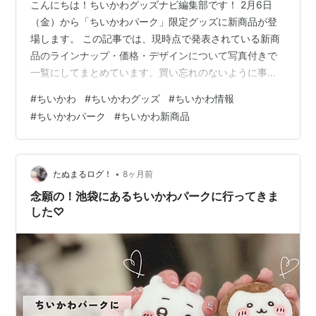
こんにちは！ちいかわグッズナビ編集部です！ 2月6日
（金）から「ちいかわパーク」限定グッズに新商品が登
場します。 この記事では、現時点で発表されている新商
品のラインナップ・価格・デザインについて写真付きで
一覧にしてまとめています。買い忘れのないように事前
に確認しておくのがおすすめです！ 通販で購入できるち
#
ちいかわ
#
ちいかわグッズ
#
ちいかわ情報
いかわパーク限定グッズをチェック 【2026年2月6日発
#
ちいかわパーク
#
ちいかわ新商品
売】ちいかわパーク新商品まとめ｜限定グッズ最新情報
ちいかわパーク新商品はいつから？ 発売日 ちいかわパー
ク限定新商品ラインナップ一覧 ちいかわパーク マスコッ
トサイズな着ぐるみ ちいかわパーク リバーシブル ふん
•
たぬまるログ！
8ヶ月前
わりぬいぐるみベレー帽 …
念願の！池袋にあるちいかわパークに行ってきま
した♡