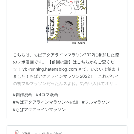
こちらは、ちばアクアラインマラソン2022に参加した際
のレポ漫画です。 【前回の話】はこちらからご査くだ
ッ！ yb-running.hatenablog.com さて、いよいよ始まり
ました！ちばアクアラインマラソン2022！！これがワイ
の初フルマラソンだったんスよね。気合い入れてオリジ
ナルTシャツ着て、わっくわくで参戦！…したのに、恒例
#
創作漫画
#
4コマ漫画
のぼっち円陣（詳細はこちら）に始まり、そのまま知り
#
ちばアクアラインマラソンへの道
#
フルマラソン
合いに会えず仕舞いで終わったのもいい思い出で
#
ちばアクアラインマラソン
す。。。（笑） 漫画で走っている地点は以下の通り（コ
ースマップはちばアクアラインマラソン2022HPから引
用。） 👇ランキング参加中！以下クリックでＹＢへ清き
１票を！（…
•
YBランニング垢
2年前