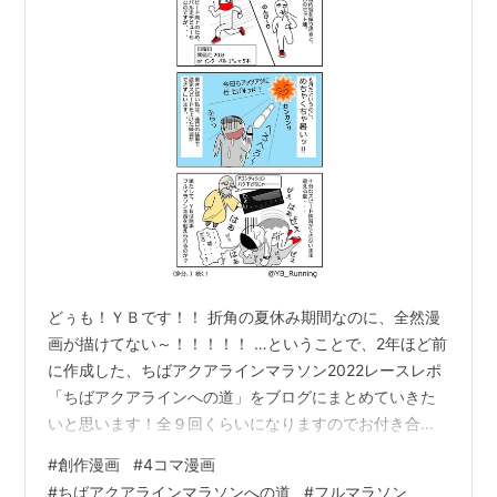
どぅも！ＹＢです！！ 折角の夏休み期間なのに、全然漫
画が描けてない～！！！！！ …ということで、2年ほど前
に作成した、ちばアクアラインマラソン2022レースレポ
「ちばアクアラインへの道」をブログにまとめていきた
いと思います！全９回くらいになりますのでお付き合い
頂けますと幸いです。 今年のちばアクアラインマラソン
#
創作漫画
#
4コマ漫画
2024（2024/11/10開催）に参加予定の方は、是非こちら
#
ちばアクアラインマラソンへの道
#
フルマラソン