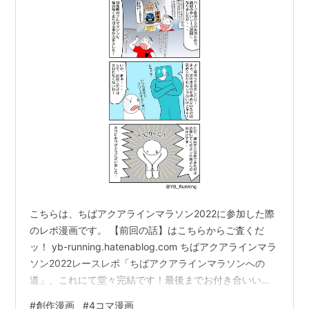
1
川内優輝
2:17:48
2
川上智幸
2:28:01
3
高橋幸二
2:29:22
4
徳原淳治
2:31:12
5
高橋雅一
2:34:58
6
松本昴大
2:35:52
7
猫ひろし
2:35:52
8
甲斐実
2:36:51
こちらは、ちばアクアラインマラソン2022に参加した際
9
木田哲治
2:37:39
のレポ漫画です。 【前回の話】はこちらからご査くだ
10
平健吾
2:40:17
ッ！ yb-running.hatenablog.com ちばアクアラインマラ
ソン2022レースレポ「ちばアクアラインマラソンへの
女子上位者成績
道」、これにて堂々完結です！最後までお付き合いいた
だきまして、誠にありがとうございました！ ちばアクア
#
創作漫画
#
4コマ漫画