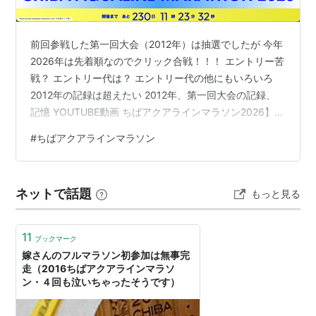
千葉県医師会、(社)千葉県看護協会、 国土交通省関
東運輸局千葉運輸支局、東日本高速道路(株)関東支
前回参戦した第一回大会（2012年）は抽選でしたが 今年
社、(株)千葉日報社、 千葉テレビ放送(株) 、(株)ベ
2026年は先着順なのでクリック合戦！！！ エントリー苦
イエフエム
戦？ エントリー代は？ エントリー代の他にもいろいろ
2012年の記録は超えたい 2012年、第一回大会の記録、
コース
記憶 YOUTUBE動画 ちばアクアラインマラソン2026】千
潮浜公園前（木更津市）をスタートし、木更津金田IC、
葉真子さんがコースを紹介!! 【ちばアクアラインマラソ
#
ちばアクアラインマラソン
海ほたる、袖ケ浦市役所、袖ケ浦公園、ほたる野地区、
ン2026】たむじょーさんと行く！大会の魅力&当日の動
清見台地区を経由し、木更津市役所をフィニッシュとす
きを紹介! Amazon商品の紹介（Amazonアソシエイトと
して広告を利用しています） エントリー苦戦？ 先日、3
る42.195km。
ネットで話題
もっと見る
月15日の 県民枠エントリーを失敗、、 20時から開始を
うっかり忘れてしまい 2時間以上過…
参加資格
11
ブックマーク
大会当日に満18歳以上の男女（高校生を除く）で5時間
嫁さんのフルマラソン初参加は無事完
40分程度で完走できること
*1
。
走（2016ちばアクアラインマラソ
ン・４回も泣いちゃったそうです）
定員