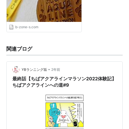
15,000人
参加料
10,000円
b-zone-s.com
第1回結果
関連ブログ
出走者
13,946人
•
YBランニング垢
2年前
完走者
最終話【ちばアクアラインマラソン2022体験記】
10,296人
ちばアクアラインへの道#9
完走率
73.8%
男子上位者成績
順位
氏名
タイム