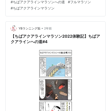
#
ちばアクアラインマラソンへの道
#
フルマラソン
まって、序盤からペース乱されまくりのＹＢ。果てに
#
ちばアクアラインマラソン
は、序盤の遅れを取り戻そうと下り坂でペースを上げて
しまうとは。。。フルマラソンで記録出すにあたって
は、慌てず一定のペースで走り続けることの大切さを思
い知らされた大会でし…
•
YBランニング垢
2年前
【ちばアクアラインマラソン2022体験記】ちばア
クアラインへの道#4