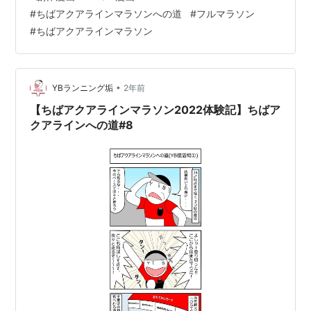
ラインマラソンへ参加される方の参考になったでしょう
順位
氏名
タイム
#
ちばアクアラインマラソンへの道
#
フルマラソン
か？（笑）参加予定でなかった方も、興味が出てきまし
#
ちばアクアラインマラソン
1
吉田香織
2:32:11
たら是非次回のちばアクアラインマラソンへご参加くだ
さい！2年に1度、11月上旬ごろに開催予定です。 ワイも
2
加瀬沢好美
2:58:20
次こそちばアクアラインマラソン、出るぞ～！！ 【おま
3
藤澤舞
2:58:58
け】イ…
•
YBランニング垢
2年前
4
宮崎めぐみ
3:01:46
【ちばアクアラインマラソン2022体験記】ちばア
クアラインへの道#8
5
元木弘美
3:06:14
6
若山明日香
3:09:51
7
松谷恵美
3:10:44
8
山口季見子
3:12:27
9
小田倉香織
3:13:32
10
三枝ゆか
3:16:26
*1
:
障がいを持ち、単独走行が困難な場合には伴走者1人