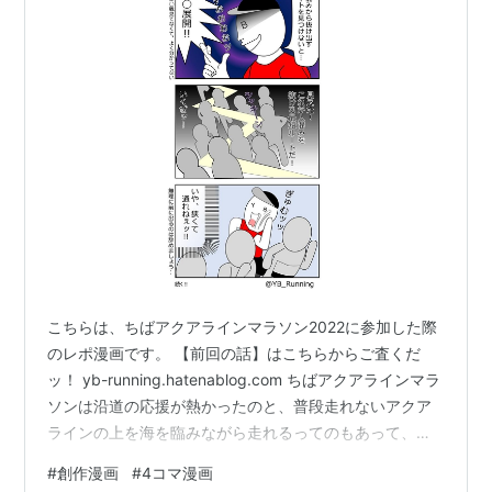
こちらは、ちばアクアラインマラソン2022に参加した際
のレポ漫画です。 【前回の話】はこちらからご査くだ
ッ！ yb-running.hatenablog.com ちばアクアラインマラ
ソンは沿道の応援が熱かったのと、普段走れないアクア
ラインの上を海を臨みながら走れるってのもあって、と
にかくテンションアゲアゲな大会でした。 その一方で、
#
創作漫画
#
4コマ漫画
スタート直後の混雑や、初マラソンの慣れない給水も相