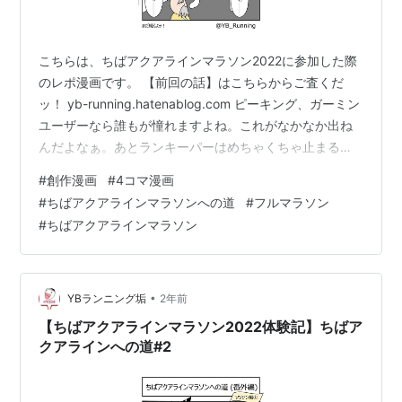
こちらは、ちばアクアラインマラソン2022に参加した際
のレポ漫画です。 【前回の話】はこちらからご査くだ
ッ！ yb-running.hatenablog.com ピーキング、ガーミン
ユーザーなら誰もが憧れますよね。これがなかなか出ね
んだよなぁ。あとランキーパーはめちゃくちゃ止まる。
ロング走に使うと20㌔以降はまともにデータが取れたこ
#
創作漫画
#
4コマ漫画
とないんだけど、これはワイのスマホのスペックの問題
#
ちばアクアラインマラソンへの道
#
フルマラソン
なんだろうかね…？ 次回の話は、ちばアクアラインマラ
#
ちばアクアラインマラソン
ソンへ参戦します！マジでいい大会だったから、また参
加したいな～（遠い目） 👇ランキング参加中！以下クリ
ックでＹＢへ清き１票を！（１日１回まで）ランキング
参加中創作家…
•
YBランニング垢
2年前
【ちばアクアラインマラソン2022体験記】ちばア
クアラインへの道#2