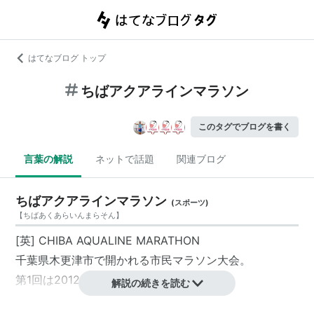
はてなブログ トップ
ちばアクアラインマラソン
このタグでブログを書く
言葉の解説
ネットで話題
関連ブログ
ちばアクアラインマラソン
(
スポーツ
)
【
ちばあくあらいんまらそん
】
[英] CHIBA AQUALINE MARATHON
千葉県木更津市で開かれる市民マラソン大会。
第1回は2012年10月21日開催。
解説の続きを読む
主催