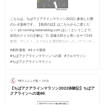
こちらは、ちばアクアラインマラソン2022に参加した際
のレポ漫画です。 【前回の話】はこちらからご査くだ
ッ！ yb-running.hatenablog.com はい！ということで、
前回のクイズの正解は「D. 斎藤太郎さん率いるサブ345
集団」でした！…え？そんな選択肢なかったって？いや
いや…そんな、目の前の回答しか選べないようではダメ
#
創作漫画
#
4コマ漫画
ッ！答えは自分で切り開いていかないとッ！！（←
#
ちばアクアラインマラソンへの道
#
フルマラソン
は？） はい、とんだ茶番に付き合っていただきありがと
#
ちばアクアラインマラソン
うございました。。。（笑） マンガの方はいよいよクラ
イマックス、次回ゴール編です！ 漫画で走っている地点
は以下の通り（コースマップはちばアクアラインマラソ
ン2022…
•
YBランニング垢
2年前
【ちばアクアラインマラソン2022体験記】ちばア
クアラインへの道#6