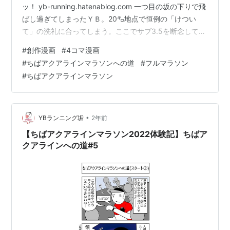
ッ！ yb-running.hatenablog.com 一つ目の坂の下りで飛
ばし過ぎてしまったＹＢ。20㌔地点で恒例の「けつい
て」の洗礼に合ってしまう。ここでサブ3.5を断念してペ
ースを落とすもここから苦しい30㌔の壁にぶち当たるこ
#
創作漫画
#
4コマ漫画
とになる。。。ッ！！どうするＹＢッ！！！ …さて、こ
#
ちばアクアラインマラソンへの道
#
フルマラソン
こでクエスチョンです！（ミステ◯ーハンター風）最後
#
ちばアクアラインマラソン
のコマでＹＢの後ろから轟いてきた「ドドドド…！」の
音。さて、この正体は一体何だったのでしょうか？ A. 象
の大群（市原ぞうの国から逃げ出してきた） B. ドラム…
•
YBランニング垢
2年前
【ちばアクアラインマラソン2022体験記】ちばア
クアラインへの道#5