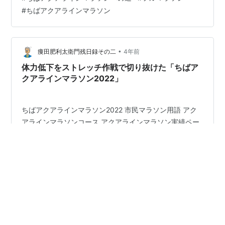
のレースレポを参考にしてみてください♪ …あ～ッ！ワイ
#
ちばアクアラインマラソン
も今年のアクアラインマラソン参加したかった
で〜！！！（今年は頚椎椎間板ヘルニアのためエントリ
ーなし。。。（泣）） まずはアクアラインマラソンの本
番に向けて、夏の練習風景の…
•
痩田肥利太衛門残日録その二
4年前
体力低下をストレッチ作戦で切り抜けた「ちばア
クアラインマラソン2022」