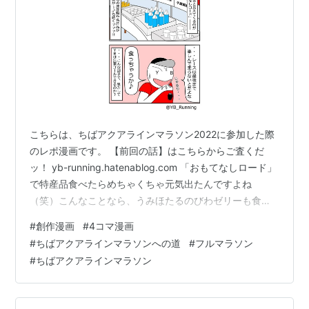
をつけることができる
こちらは、ちばアクアラインマラソン2022に参加した際
のレポ漫画です。 【前回の話】はこちらからご査くだ
ッ！ yb-running.hatenablog.com 「おもてなしロード」
で特産品食べたらめちゃくちゃ元気出たんですよね
（笑）こんなことなら、うみほたるのびわゼリーも食べ
ておけばよかった。。。 ともかく、ＹＢ初マラソン無事
#
創作漫画
#
4コマ漫画
完走ですッ！漫画見返してたらまたアクアラインマラソ
#
ちばアクアラインマラソンへの道
#
フルマラソン
ン走りたくなってきたなぁ～。。。本当に今年は参加で
#
ちばアクアラインマラソン
きず残念ッスわぁ。その次の開催は2026年、頚椎椎間板
ヘルニア完治させて次こそ参加したいッス！ 漫画で走っ
ている地点は以下の通り（コースマップはちばアクアラ