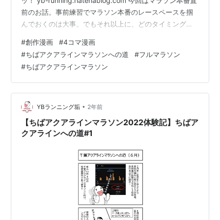
ッ！ yb-running.hatenablog.com 今回はマラソン本番直
前のお話。事前練習でマラソン本番のレースペースを掴
んでおくのは大事。でもそれ以上に、どのタイミングで
自分がトイレに行きたくなるのか把握しておくのはもっ
#
創作漫画
#
4コマ漫画
と大事。。。（笑） それとこの漫画を描いていた2022年
#
ちばアクアラインマラソンへの道
#
フルマラソン
は、コロナ禍の開催で体調チェックが厳しかった思い
#
ちばアクアラインマラソン
出。毎日入力しないといけないとか、絶対忘れるよね。
今年は体調チェックとかやってないのかしら？ 👇ランキ
ング参加中！以下クリックでＹＢへ清き１票を！（１日
１回まで）ラ…
•
YBランニング垢
2年前
【ちばアクアラインマラソン2022体験記】ちばア
クアラインへの道#1