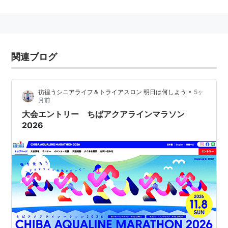
千葉県、千葉県教育委員会
共催
木更津市、袖ケ浦市、木更津市教育委員会、袖ケ浦
関連ブログ
市教育委員会、東京湾アクアラインを活用した地域
づくり推進連絡協議会
企画・運営
•
彷徨うシニアライフ＆トライアスロン 明日は何しよう
5ヶ
月前
ちばアクアラインマラソン実行委員会
大会エントリー ちばアクアラインマラソン
主管
2026
千葉陸上競技協会
後援
(財)千葉県体育協会、千葉県体育指導委員連合会、
(社)千葉県商工会議所連合会、千葉県商工会連合
会、千葉県中小企業団体中央会、(社)千葉県経済協
議会、(社)千葉県経営者協会、千葉県経済同友会、
(社)千葉県観光物産協会、(社)千葉県バス協会、(社)