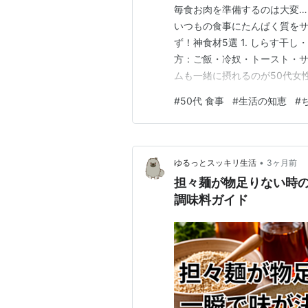
毎食お肉を準備するのは大変
いつもの食事にたんぱく質をサ
ず！神食材5選 1. しらす干
方：ご飯・冷奴・トースト・サ
ムも一緒に摂れるのが50代女
だからこそ、日常的に取り入れた
#
50代 食事
#
生活の知恵
#
16g） おすすめの使い方：サ
んぱく質が12〜16gも摂れる
•
ゆるっとスッキリ生活
3ヶ月前
担々麺が物足りない時の
調味料ガイド