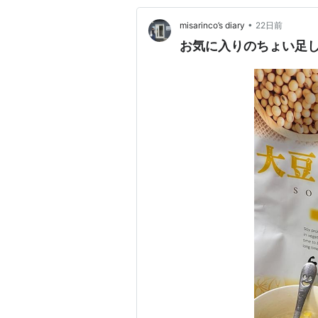
•
misarinco’s diary
22日前
お気に入りのちょい足