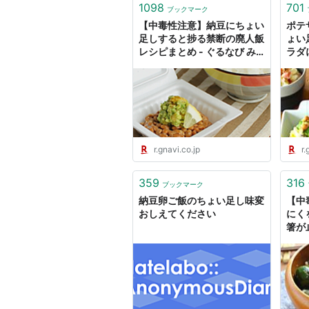
1098
701
ブックマーク
【中毒性注意】納豆にちょい
ポテ
足しすると捗る禁断の廃人飯
ょい
レシピまとめ - ぐるなび み
ラダ
んなのごはん
しい
んな
r.gnavi.co.jp
r.
359
316
ブックマーク
納豆卵ご飯のちょい足し味変
【中
おしえてください
にく
箸が
- 