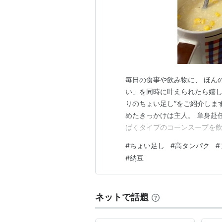
毎日の食事や飲み物に、 ほん
い」を同時に叶えられたら嬉し
りのちょい足し”をご紹介しま
めたきっかけは主人。 単身赴
ぱくタイプのコーンスープを飲
ーンスープより味が濃厚で、 
#
ちょい足し
#
高タンパク
#
ど、見つからず。 どうやら主
#
納豆
ープに無味タイプのプロテイン
ネットで話題