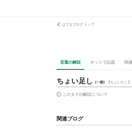
はてなブログ トップ
言葉の解説
ネットで話題
関
ちょい足し
(
一般
)
【
ちょいたし
】
このタグの解説について
関連ブログ