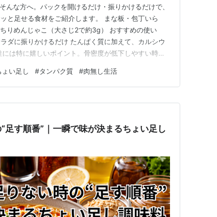
…そんな方へ。パックを開けるだけ・振りかけるだけで、
ッと足せる食材をご紹介します。 まな板・包丁いら
し・ちりめんじゃこ（大さじ2で約3g） おすすめの使い
ラダに振りかけるだけ たんぱく質に加えて、カルシウ
性には特に嬉しいポイント。骨密度が低下しやすい時期
い食材です。 2. 水煮ツナ缶・サバ缶（1缶で約12〜
ちょい足し
#
タンパク質
#
肉無し生活
ラダや和え物に混ぜる、お味噌汁に汁ごと入れる 1缶でた
、コスパ…
“足す順番”｜一瞬で味が決まるちょい足し