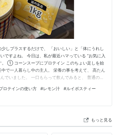
の少しプラスするだけで、 「おいしい」と「体にうれし
いですよね。 今日は、私が最近ハマっている ”お気に入
す。 ① コーンスープにプロテイン このちょい足しを始
任中で一人暮らし中の主人。 栄養の事を考えて、 高たん
んでいました。 一口もらって飲んでみると、 普通のコ
とてもおいしかったんです。 スーパーで探してみたけ
プロテインの使い方
#
レモン汁
#
ルイボスティー
人はネットで購入したようでした。 「いつものコーンス
を入れて…
もっと見る