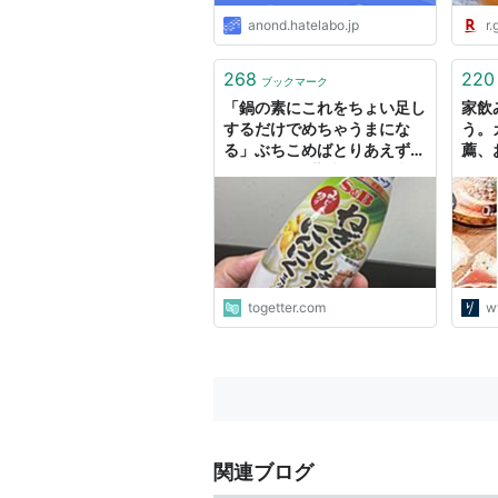
anond.hatelabo.jp
r.
268
220
ブックマーク
「鍋の素にこれをちょい足し
家飲
するだけでめちゃうまにな
う。
る」ぶちこめばとりあえず
薦、
OKなズボラ薬味チューブが
な“
とても便利
っす
togetter.com
w
関連ブログ