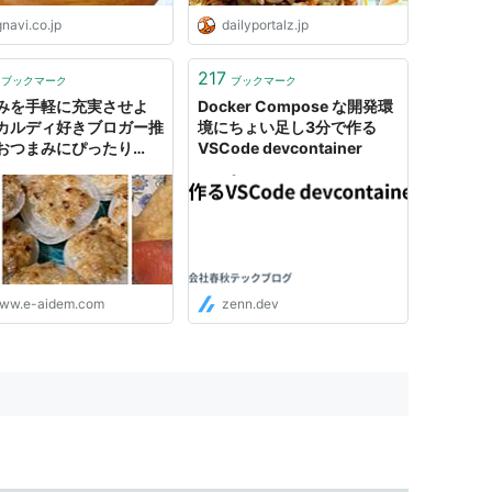
gnavi.co.jp
dailyportalz.jp
217
ブックマーク
ブックマーク
みを手軽に充実させよ
Docker Compose な開発環
カルディ好きブロガー推
境にちょい足し3分で作る
おつまみにぴったり
VSCode devcontainer
ちょい足し”アイテム - り
ん by イーアイデム
ww.e-aidem.com
zenn.dev