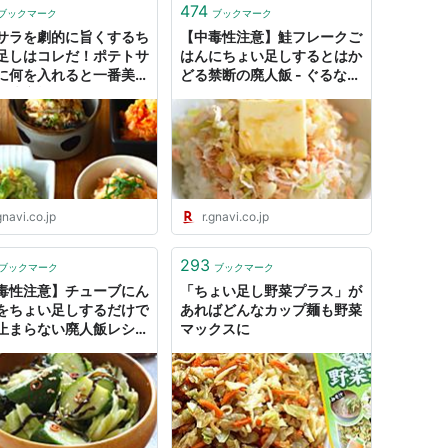
474
ブックマーク
ブックマーク
サラを劇的に旨くするち
【中毒性注意】鮭フレークご
足しはコレだ！ポテトサ
はんにちょい足しするとはか
に何を入れると一番美味
どる禁断の廃人飯 - ぐるなび
か決定戦 - ぐるなび み
みんなのごはん
のごはん
gnavi.co.jp
r.gnavi.co.jp
293
ブックマーク
ブックマーク
毒性注意】チューブにん
「ちょい足し野菜プラス」が
をちょい足しするだけで
あればどんなカップ麺も野菜
止まらない廃人飯レシピ
マックスに
ぐるなび みんなのごはん