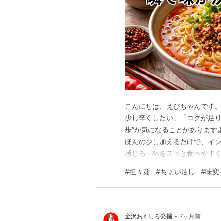
こんにちは、えびちゃんです。
少し辛くしたい」「コクが足り
歩”が気になることがあります
ほんの少し加えるだけで、イ
感じる一杯をスッと食べやすく
分だけおいしくなる」料理で
#
担々麺
#
ちょい足し
#
味変
油っぽくなったり、酸っぱくな
ないように、目的別の選び方 →
•
金沢おもしろ発掘
7ヶ月前