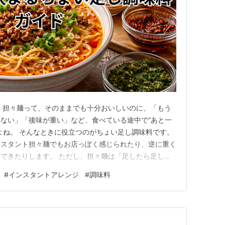
 担々麺って、そのままでも十分おいしいのに、「もう
ない」「後味が重い」など、食べている途中で“あと一
よね。 そんなときに役立つのがちょい足し調味料です。
ンスタント担々麺でもお店っぽく感じられたり、逆に重く
できたりします。 ただし、担々麺は「足したら足した
もありません。加減を間違えると、しょっぱくなったり、
#
インスタントアレンジ
#
調味料
りすぎたり…。 この記事では、初心者の方でも失敗し
 黄金比（分量目安） …