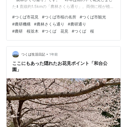
た⬇️ 直線約1.5kmの「農林さくら通り」。両側に桜が植え
てあり、桜の時期は見事な風景に。 ここからは見事な桜
#
つくば市花見
#
つくば市桜の名所
#
つくば市観光
の写真を沢山ご覧頂きましょう🎵 都内の花見でも見かけ
#
農研機構
#
農林さくら通り
#
農研通り
た鳥と同じかな...。何を食べてるんでしょうね。 この周
#
農研 桜並木
#
つくば 花見
#
つくば 桜
囲は農業関係の研究所が集積する研究団地です。 農林水
産省 農林水産技術会議事務局 筑波産学連携支援センター
敷地内の桜並木 昼休みだったので職員の方々も思い思い
に桜を楽しんでお…
•
つくば生活日記
1年前
ここにもあった隠れたお花見ポイント「和台公
園」