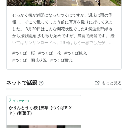
せっかく桜が満開になったつくばですが、週末は雨の予
報...。 そこで散ってしまう前に写真を撮りに行って来ま
した。 3月29日はこんな開花状況でした⬇️ 筑波北部緑地
から撮影開始 少し散り始めですが、満開で綺麗です。 続
いてはリンリンロードへ。29日はもう一息でしたが、す
でに満開でした。 桜と筑波山 最後にやってきたのは蜂ノ
#
つくば 桜
#
つくば 花
#
つくば観光
巣公園。東光台のZOZO BASEの裏手にあります。 こち
#
つくば 開花状況
#
つくば散歩
らも散り始め。青空と桜のもとでランチされてる方がい
らっしゃいました。 公園内にベンチもあるので座っての
んびりお花見出来そう。 三ヶ所の桜の撮影ができました
ネットで話題
もっと見る
📷 こんなに綺麗なのに、きっと週末の雨で散ってしまう
んでしょうね…
7
ブックマーク
かりんとう 小桜 (浅草（つくばＥＸ
Ｐ）/和菓子)