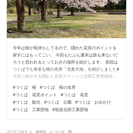
今年は桜が長持ちしてるので、隠れた花見のポイントを
探すにはもってこい。 今回もたぶん週末は誰も来ないだ
ろうと思われるとっておきの場所を紹介します。 前回は
つくばでも有名な桜の名所「北条大池」を紹介しました⬇️
今回ご紹介する隠れた花見ポイントは北部工業団地内の
「和台公園」 この辺りの住所が「和台」なんです。だか
#
つくば 桜
#
つくば 桜の名所
ら「和台公園」 公園の中央には大きなくぼみがあって、
#
つくば 花見ポイント
#
つくば 花見
周囲に桜が植樹してあります。 ほとんどの桜はソメイヨ
#
つくば 観光
#
つくば 公園
#
つくば お出かけ
シノだと思われますが、数本だけ別な種類があります。
#
つくば 工業団地
#
筑波北部工業団地
あまり桜には詳しくないので種類はわかりませんが、ピ
ンクが濃くて可愛らしい花です。 こんな桜の下でお弁当
食べたら美味しいでしょうね🎵 …
はてなブログ
>
未指定
>
つくば 桜