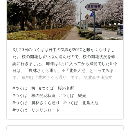
3月29日のつくばは日中の気温が20℃と暖かくなりまし
た。 桜の開花もずいぶん進んだので、桜の開花状況を確
認に行きました。 昨年は4月に入ってから満開でした⬇️ 今
日は、「農林さくら通り」→「北条大池」と回ってみま
す。 最初は「農林さくら通り」です。 筑波産学連携支援
センターの駐車場に車を止めて農林さくら通りを歩きま
#
つくば 桜
#
つくば 桜の名所
す。 2kmの直線道路の両側に桜が植えられてます。帰り
#
つくば 桜の開花状況
#
つくば 観光
は反対側の歩道を戻ってきます。 農林さくら通りは「ほ
#
つくば 農林さくら通り
#
つくば 北条大池
ぼ満開」です🎵 でもまだ蕾も多いので今週末も楽しめそ
#
つくば リンリンロード
うです。 いつみても見事な桜並木です👍 それでは、次の
「北条大池」に向かいましょう。 農林さくら通りから北
条大池まで約40分…