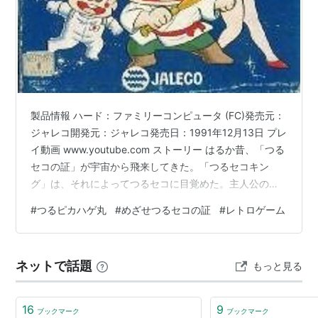
製品情報 ハード：ファミリーコンピュータ (FC)発売元：
ジャレコ開発元：ジャレコ発売日：1991年12月13日 プレ
イ動画 www.youtube.com ストーリー はるか昔、「つる
セコの証」が宇宙から飛来してきた。「つるセコキン
グ」は、それによってつるセコに目覚めた。主人公のハ
ゲ丸は、その継承者だった。彼は「つるセコの証」を探
#
つるピカハゲ丸
#
めざせつるセコの証
#
レトロゲーム
す旅に出ることになった。出展元：ウィキペディア
amazon つるピカハゲ丸 ジャレコ Amazon
ネットで話題
もっと見る
16
9
ブックマーク
ブックマーク