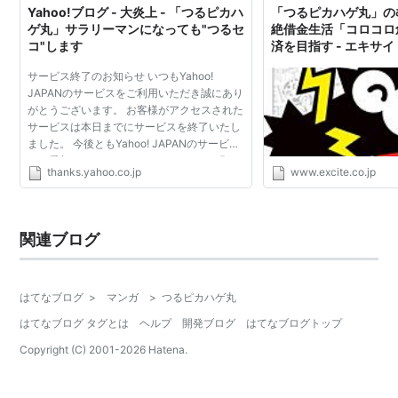
Yahoo!ブログ - 大炎上 - 「つるピカハ
「つるピカハゲ丸」の
ゲ丸」サラリーマンになっても"つるセ
絶借金生活「コロコロ
コ"します
済を目指す - エキサ
サービス終了のお知らせ いつもYahoo!
JAPANのサービスをご利用いただき誠にあり
がとうございます。 お客様がアクセスされた
サービスは本日までにサービスを終了いたし
ました。 今後ともYahoo! JAPANのサービス
をご愛顧くださいますよう、よろしくお願い
thanks.yahoo.co.jp
www.excite.co.jp
いたします。
関連ブログ
はてなブログ
>
マンガ
>
つるピカハゲ丸
はてなブログ タグとは
ヘルプ
開発ブログ
はてなブログトップ
Copyright (C) 2001-
2026
Hatena.