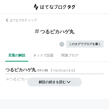
はてなブログ トップ
つるピカハゲ丸
このタグでブログを書く
言葉の解説
ネットで話題
関連ブログ
つるピカハゲ丸
(
マンガ
)
【
つるぴかはげまる
】
→
つるピカハゲ丸くん
解説の続きを読む