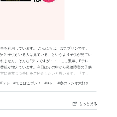
告を利用しています。 こんにちは、ぽこブリンです。
すか？ 子供がいる人は見ている、というより子供が見てい
れません。そんなEテレですが・・・ここ数年、Eテレ
た番組が増えています。今日はその中から発達障害の子供
方に役立つつ番組をご紹介したいと思います。 『でこ
達障害の児童本人と保護者、そして教員に向けて放送して
#
Eテレ
#
でこぼこポン！
#
u＆i.
#
森のレシオ大好き
』です。 www.nhk.or.jp なんと今年度の放送と人
が出…
もっと見る