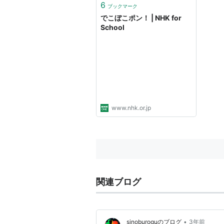
6
ブックマーク
でこぼこポン！ | NHK for
School
www.nhk.or.jp
関連ブログ
•
sinoburoguのブログ
3年前