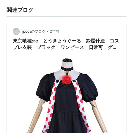
関連ブログ
•
jpcosのブログ
2年前
東京喰種:re とうきょうぐーる 鈴屋什造 コス
プレ衣装 ブラック ワンピース 日常可 グー
ル