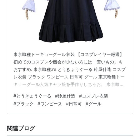
東京喰種トーキョーグール衣装 【コスプレイヤー厳選】
初めてのコスプレや機会が少ない方には「安いもの」も
おすすめ. 東京喰種:re とうきょうぐーる 鈴屋什造 コスプ
レ衣装 ブラック ワンピース 日常可 グール 東京喰種トー
キョーグール人気キャラ服を手作りしちゃお。 東京喰種
トーキョーグールコスプレ衣装
#
とうきょうぐーる
#
鈴屋什造
#
コスプレ衣装
#
ブラック
#
ワンピース
#
日常可
#
グール
関連ブログ