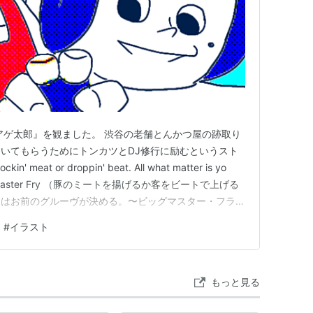
|
リスト::アニメ作品//2016年
ンガ
)
【
とんかつでぃーじぇいあげたろう
】
じろう
による漫画。
（集英社）で連載。渋谷のとんかつ屋「しぶかつ」の三
クラブカルチャーと出会い、とんかつ屋とDJの共
アゲ太郎』を観ました。 渋谷の老舗とんかつ屋の跡取り
DJとして成長していく姿を描いた青春ギャグ漫
いてもらうためにトンカツとDJ修行に励むというスト
n' meat or droppin' beat. All what matter is yo
ニメが放送された。
J.Big Master Fry （豚のミートを揚げるか客をビートで上げる
てはお前のグルーヴが決める。〜ビッグマスター・フラ
者の不祥事が取り沙汰され、さらにコロナ禍真っ盛りと
#
イラスト
DJ……
型アーバンライフがここにある!!
繰り出そう!!
もっと見る
.com/rensai_detail.html?