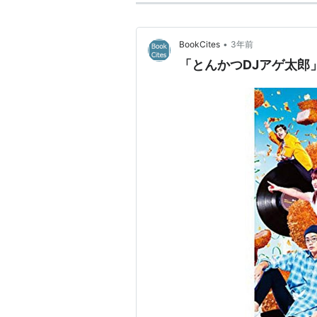
•
BookCites
3年前
とんかつDJアゲ
「とんかつDJアゲ太郎」
作者:
小山ゆうじ
出版社/メーカー:
発売日:
2016/01/
メディア:
コミッ
この商品を含むブロ
とんかつDJアゲ
作者:
小山ゆうじろ
出版社/メーカー:
発売日:
2016/04/
メディア:
コミッ
この商品を含むブロ