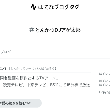
とんかつDJアゲ太郎
連ブログ
ニメ
)
【
とんかつでぃーじぇいあげたろう
】
はてな
同名漫画を原作とするTVアニメ。
はてな
MX、読売テレビ、中京テレビ、BS11にて15分枠で放送
はてな
Copyrig
解説の続きを読む