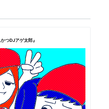
ろう
（集英社「少年ジャンプ＋」連載）
STARS GROUP）
ディーン
かつDJアゲ太郎』
林