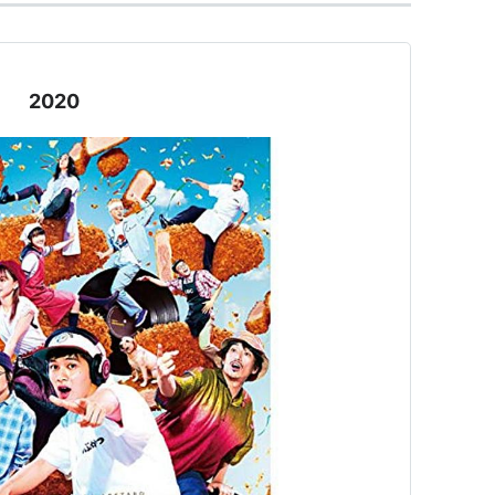
太郎 5 (ジャンプコミックス)
 2020
ろう,イーピャオ
集英社
04
ク
グ (6件) を見る
太郎 6 (ジャンプコミックス)
う,イーピャオ
集英社
04
ク
グ (8件) を見る