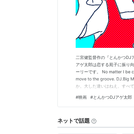
リスト::アニメ作品//タイトル/た行
とんかつDJアゲ太郎
(
マ
原案：イーピャオ、漫画：
小山ゆう
2014年9月より少年ジャンプ＋
代目である主人公・勝又揚太郎が、
二宮健監督作の『とんかつDJ
通項を見つけながら、とんかつ屋兼
アゲ太郎は恋する苑子に振り向
画。
ーリーです。 No matter I be cocki
2016年4月から6月までテレビア
move to the groove. D
か。大した違いはねえ。すべ
イ〜） 今作は公開前より出演
#
映画
#
とんかつDJアゲ太郎
いうチルアウトな世の中…
とんかつ、クラブカルチャー、
渋谷の「今」を切り取った最新
さぁ、とんかつ片手にクラブへ
ネットで話題
http://plus.shonenjump