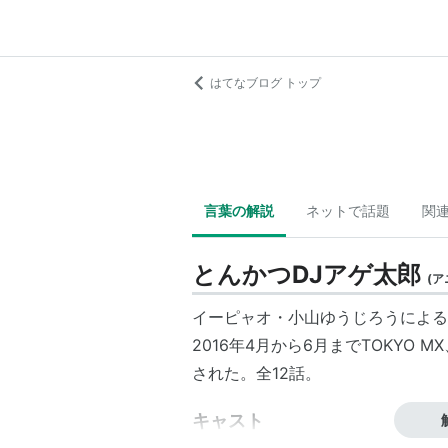
はてなブログ トップ
言葉の解説
ネットで話題
関
とんかつDJアゲ太郎
(
ア
イーピャオ・小山ゆうじろうによる
2016年4月から6月までTOKYO 
された。全12話。
キャスト