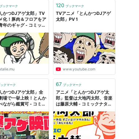
120
007_57
ブックマーク
ブックマーク
んかつDJアゲ太郎」TV
TVアニメ「とんかつDJアゲ
メ化！豚肉＆フロアをア
太郎」PV 1
青年のギャグ - コミック
リー
太郎 1 (ジャンプコミックス)
ろう,イーピャオ
集英社
04
ク
atalie.mu
www.youtube.com
グ (12件) を見る
67
ブックマーク
ブックマーク
んかつDJアゲ太郎」全
アニメ「とんかつDJアゲ太
劇場で一挙上映！とんか
郎」監督は大地丙太郎、音楽
べながら鑑賞可 - コミッ
は藤原大輔 - コミックナタリ
太郎 2 (ジャンプコミックス)
タリー
ー
う,イーピャオ
集英社
01
ク
グ (2件) を見る