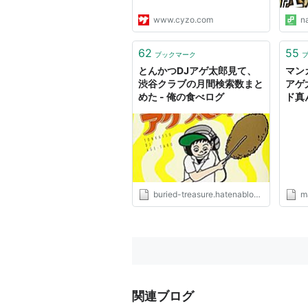
www.cyzo.com
n
62
55
ブックマーク
とんかつDJアゲ
とんかつDJアゲ太郎見て、
マン
渋谷クラブの月間検索数まと
アゲ
作者:
小山ゆうじ
めた - 俺の食べログ
ド真
出版社/メーカー:
勝ち
発売日:
2015/08/
メディア:
コミッ
この商品を含むブロ
buried-treasure.hatenablog.com
ma
とんかつDJアゲ
作者:
小山ゆうじろ
出版社/メーカー:
発売日:
2015/10/
メディア:
コミッ
この商品を含むブロ
関連ブログ