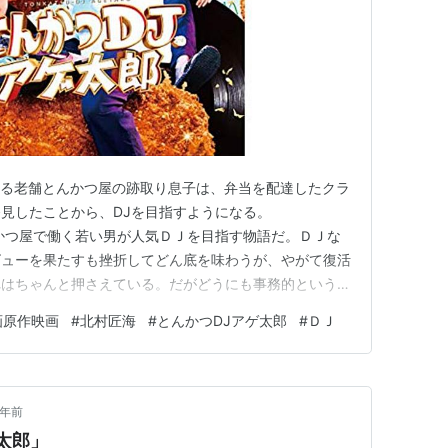
ある老舗とんかつ屋の跡取り息子は、弁当を配達したクラ
見したことから、DJを目指すようになる。
感想 とんかつ屋で働く若い男が人気ＤＪを目指す物語だ。ＤＪな
ビューを果たすも挫折してどん底を味わうが、やがて復活
れはちゃんと押さえている。だがどうにも事務的というか
 とりあえず、ターニングポイントとなるはずのシーン
画原作映画
#
北村匠海
#
とんかつDJアゲ太郎
#
ＤＪ
なかった。ＤＪプレイを初めて見た時の衝撃や初めて自分
ビューの際のドキド…
3年前
太郎」