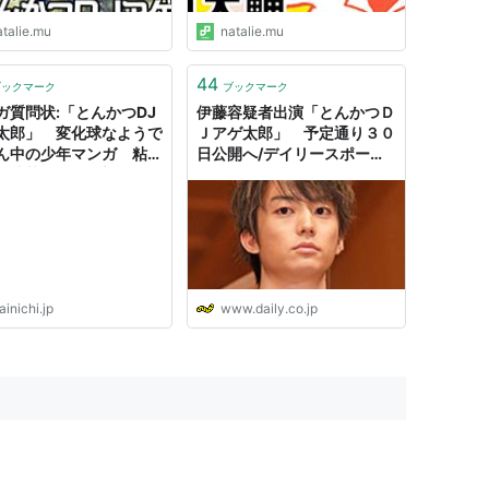
atalie.mu
natalie.mu
44
ブックマーク
ブックマーク
太郎 3 (ジャンプコミックス)
ガ質問状:「とんかつDJ
伊藤容疑者出演「とんかつＤ
太郎」 変化球なようで
Ｊアゲ太郎」 予定通り３０
ろう,イーピャオ
ん中の少年マンガ 粘り
日公開へ/デイリースポーツ
集英社
で連載に - 毎日新聞
online
04
ク
グ (7件) を見る
inichi.jp
www.daily.co.jp
太郎 4 (ジャンプコミックス)
う,イーピャオ
集英社
03
ク
グ (6件) を見る