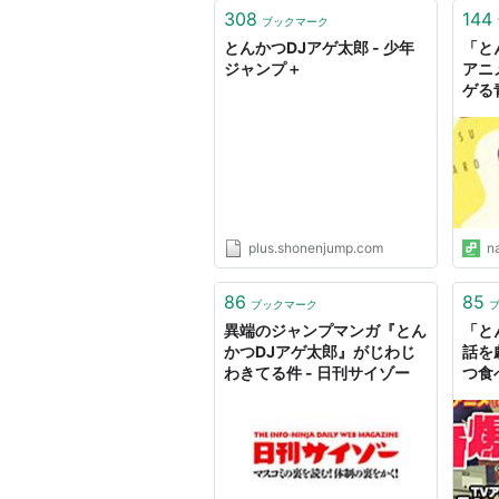
308
144
item_cd=SHSA_JP01PLUS00000
ブックマーク
とんかつDJアゲ太郎 - 少年
「と
ジャンプ＋
アニ
コミックス
ゲる
ナタ
とんかつDJアゲ
作者:
小山ゆうじ
出版社/メーカー:
発売日:
2015/02/
メディア:
コミッ
plus.shonenjump.com
n
この商品を含むブロ
86
85
ブックマーク
異端のジャンプマンガ『とん
「と
かつDJアゲ太郎』がじわじ
話を
わきてる件 - 日刊サイゾー
つ食
とんかつDJアゲ
クナ
作者:
小山ゆうじろ
出版社/メーカー:
発売日:
2015/05/
メディア:
コミッ
この商品を含むブロ