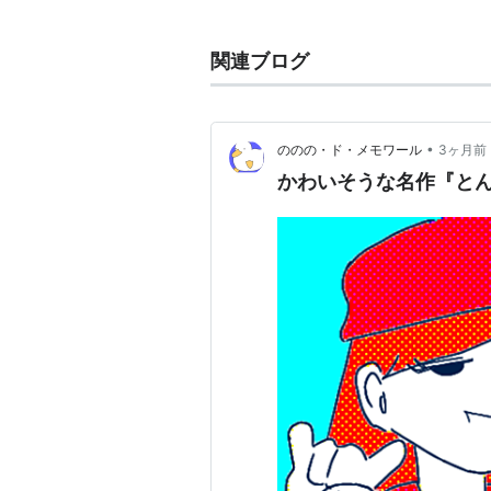
原作：イーピャオ、
小山ゆうじ
監督：大地丙太郎
関連ブログ
音楽：藤原大輔（MU-STARS/MU-
キーボード：上田修平
アニメーション制作：スタジオ
•
ののの・ド・メモワール
3ヶ月前
製作：とんかつDJ製作委員会
かわいそうな名作『とん
キャスト
勝又揚太郎：山下大輝
勝又揚作：石井康嗣
忍堀修吾：津田健次郎
DJオイリー：藤原啓治
服部苑子：M・A・O
溝黒五郎：松山鷹志
DJビッグマスターフライ：茶風