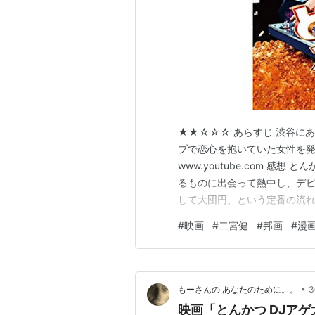
★★☆☆☆ あらすじ 渋谷に
ブで恋心を抱いていた女性を発
www.youtube.com 
るものに出会って熱中し、デ
して大団円、という定番の流
流れ作業的でメリハリがない。
#
映画
#
二宮健
#
邦画
#
漫
をちゃんと描かないのが解せ
でプレイするワクワク、ＤＪデ
•
もーさんの あなたのために。。
映画「とんかつ DJアゲ