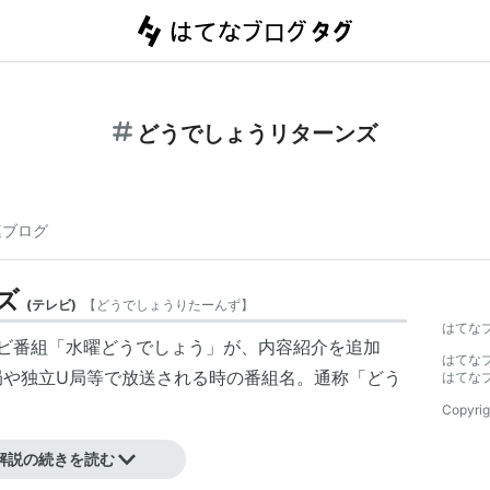
どうでしょうリターンズ
連ブログ
ズ
(
テレビ
)
【
どうでしょうりたーんず
】
はてな
テレビ番組「水曜どうでしょう」が、内容紹介を追加
はてな
局や独立U局等で放送される時の番組名。通称「
どう
はてな
Copyrig
解説の続きを読む
んは安田顕。