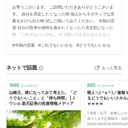
お早うございます。 ご訪問いただきありがとうございま
す。 自分を否定したくなった時 他人からネガティブな言
葉をかけられた時 試しに呟いてみてください。 今朝の言
葉 自分の思考や感情を責めたくなったり否定的になった
時 『これでもいいかも』 そう呟いてみるとなんとなく自
分に対する罪悪感が薄れる気がします。 低くなった波動
#
今朝の言葉
#
これでもいいかも
#
どうでもいいかも
がフラットに戻る気がします。 他人からのイヤなささや
きや理解できない意見を耳にしたり、不快な情報が流れ
込んだりしたら 『どうでもいいかも』 深入りしないこと
ネットで話題
もっと見る
がいいと思っています。 ではまた。 好奇心からの朝の便
りでした。 みなさま、どうぞ良い一日を。 こちら↓ちょ
っと息抜きサブブロ…
1995
895
ブックマーク
ブックマーク
山崎元、癌になってみて考えた。「ど
暇人＼(＾o＾)／速報 
うでもいいこと」と「持ち時間」 | ト
るどうでもいいスキル
ウシル 楽天証券の投資情報メディア
ｗｗｗｗ
1 名前：以下、名無しにか
送りします[] 投稿日：2008/
09:00:39.45 ID:83P61s