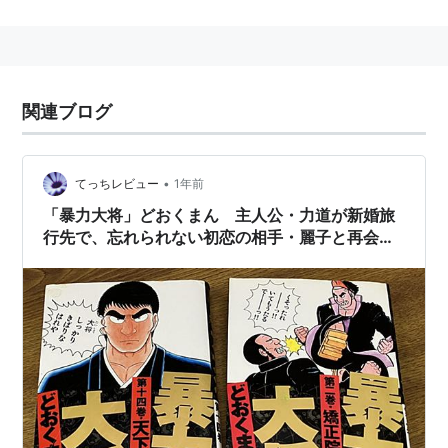
「
太地大介
」「
小池たかし
」のペンネームを持っている
ため、プロダクションとしての「どおくまんプロ」とリ
ーダーの「どおくまん」は別物である。
*1
漫画家としての「どおくまん」はリーダー名である場合
関連ブログ
とプロダクション名の場合と混在している。
どおくまんプロ
•
てっちレビュー
1年前
正式の名前は、独立大阪漫人集団。漫画好きや漫画みた
「暴力大将」どおくまん 主人公・力道が新婚旅
いな人が４人そろっている。団長は独漫さん。ドクマン
行先で、忘れられない初恋の相手・麗子と再会
とは読まずにどおくまんと読んでください。
漢（おとこ）漫画ながら、裏テーマの恋愛模様が
(メガネの人が独漫さん)
興味深い （名作考察）
花田秀治郎くん 第一巻(1976年、立風書房)より
主な作品
「
嗚呼!!花の応援団
」
暴力大将