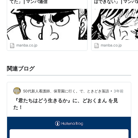
てた」 | マンバ通信
はできない」 | マンバ
manba.co.jp
manba.co.jp
関連ブログ
•
50代新人看護師、保育園に行く。で、ときどき落語
3年前
『君たちはどう生きるか』に、どおくまん を見
た！