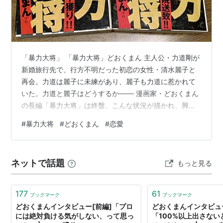
熱笑!!花沢高校
怪人ヒイロ
なにわ遊侠伝
他多数
「暴力大将」 「暴力大将」どおくまん 主人公・力道剛が
新婚旅行先で、行方不明だった初恋の女性・清水麗子と
再会。力道は麗子に未練があり、麗子も力道に惹かれて
関連語
いた。力道と麗子はどうするか─── 漫画家・どおくまん
の長編「暴力大将」は終盤、こんな状況が描かれ、興味
漫画アクション 嗚呼!!花の応援団 青田赤道 週刊ア
深い。 物語は、漢（おとこ）たちの生き様がメインテー
#
暴力大将
#
どおくまん
#
恋愛
サヒ芸能 アサ芸 月刊少年チャンピオン 週刊少年チ
マ。 戦中の大阪を舞台に始まり、ガキ大将の力道が、矯
ャンピオン チャンピオン 秋田書店
正院（現在の少年院）に送られ、さらには兵士として戦
場に送られながら、漢の絆で結ばれた仲間と一緒に頑張
ネットで話題
もっと見る
って生還し、戦後の動乱を生き抜いて大財閥の後継者に
*1
:
太地大介
は1988年に死去
のし上がるまでを描く。 暴力大将 コミック 全23巻 完結
セット Amazon もちろん…
177
61
ブックマーク
ブックマーク
どおくまんインタビュー[前編]「プロ
どおくまんインタビュー
には絶対負ける気がしない、って思っ
「100%以上出さな