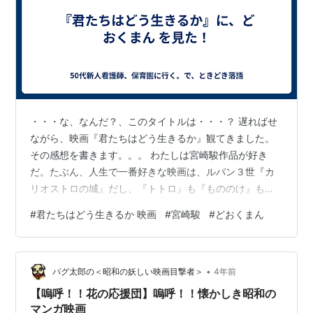
・・・な、なんだ？、このタイトルは・・・？ 遅ればせ
ながら、映画『君たちはどう生きるか』観てきました。
その感想を書きます。。。 わたしは宮崎駿作品が好き
だ。たぶん、人生で一番好きな映画は、ルパン３世『カ
リオストロの城』だし、『トトロ』も『もののけ』も
『千と千尋』もジブリ作品みんな好きだ。本当に、氏の
#
君たちはどう生きるか 映画
#
宮崎駿
#
どおくまん
作品群に、子どもの頃からずっと楽しませてもらった。
で、『君たちは』。 今回は観る前に、かなり構えちゃっ
ていたと思う。何しろ、宣伝とか、前情報が何もない
•
し、かなり難解、ワケワカランという批評も多いし、宮
パグ太郎の＜昭和の妖しい映画目撃者＞
4年前
崎駿の遺言なのかな？（82歳だって！）とか、なんかい
【嗚呼！！花の応援団】嗚呼！！懐かしき昭和の
ろいろ構えてしまった。 でも、見終わった感想は…
マンガ映画