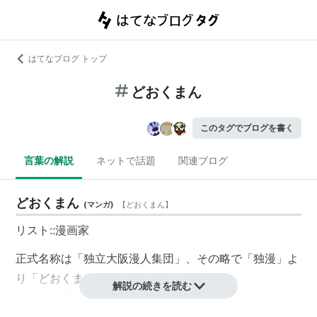
はてなブログ トップ
どおくまん
このタグでブログを書く
言葉の解説
ネットで話題
関連ブログ
どおくまん
(
マンガ
)
【
どおくまん
】
リスト::漫画家
正式名称は「独立大阪漫人集団」、その略で「独漫」よ
り「どおくまん」と。
解説の続きを読む
ただし創立メンバー四人が「どおくまん」「
みわみわ
」