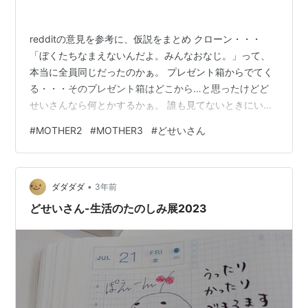
redditの意見を参考に、仮説をまとめ クローン・・・
「ぼくたちなまえないんだよ。みんなおなじ。」って、
本当に全員同じだったのかぁ。 プレゼント箱からでてく
る・・・そのプレゼント箱はどこから…と思ったけどど
せいさんなら何とかするかぁ。 誰も見てないときにいき
なり増える。・・・気が付いたら、どせいさんが増えて
#
MOTHER2
#
MOTHER3
#
どせいさん
る！？ 有糸生殖・・・細胞分裂してたくさんふえます。
どせいさんです。真核生物です。 糸井さんが分裂・・・
あっ有糸生殖ってそういう… 死なないから増えなくても
•
いい…これありそう。どせいさんのおみせのインタビュ
ダダダダ
3年前
ーでも「Qどせいさんは死ぬの？ Aえんぎでもない。」っ
どせいさん-生活のたのしみ展2023
てあった気がする。 お鼻・・・…