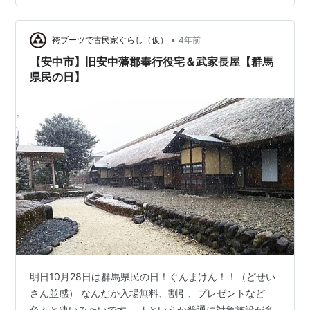
ないタチだし いろんなSOSは私から発信されるし。 なの
に今日、自分でいうのも恥ずかしいが あの店にとって救
•
世主であり続けた。 外の猛吹雪など他人事、と知らんふ
袴ブーツで古民家ぐらし（仮）
4年前
りを決め込む 他部署の主任人を横目に店長と雪かきを…
【安中市】旧安中藩郡奉行役宅＆武家長屋【群馬
県民の日】
明日10月28日は群馬県民の日！ぐんまけん！！（どせい
さん並感） なんだか入場無料、割引、プレゼントなど
色々と凄いみたいです。 ↓というか普通に対象施設が多