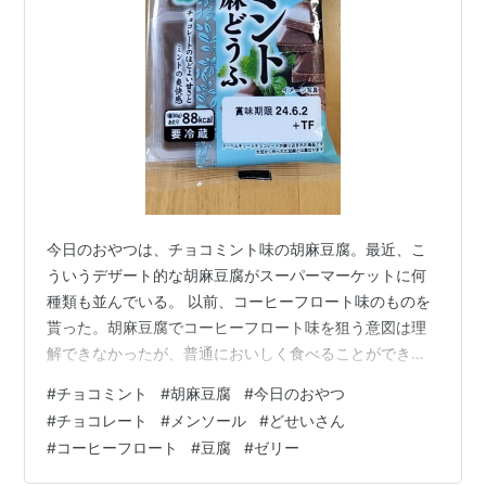
点がある。
今日のおやつは、チョコミント味の胡麻豆腐。最近、こ
ういうデザート的な胡麻豆腐がスーパーマーケットに何
種類も並んでいる。 以前、コーヒーフロート味のものを
貰った。胡麻豆腐でコーヒーフロート味を狙う意図は理
解できなかったが、普通においしく食べることができ
た。 いちごミルク味のものも食べた。子供の頃に遊んだ
#
チョコミント
#
胡麻豆腐
#
今日のおやつ
「MOTHER」というゲームに登場するキャラクター（種
#
チョコレート
#
メンソール
#
どせいさん
族）の「どせいさん」の好物が、「いちご豆腐」だっ
#
コーヒーフロート
#
豆腐
#
ゼリー
た。いちごミルク味かつ胡麻豆腐ということで、どせい
さんの好物とは少し違うけれど、なかなか良い味だった