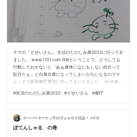
ナマの『どせいさん』 生活のたのしみ展2023に行ってき
ました。 www.1101.com GWということで、どうしても
行動しておかないと「あぁ連休になにもしない自分って
駄目だぁ」と自暴自棄になってしまいがちになるのでチ
ョックラ新宿都庁周辺に行ってまいりました。 (かの有名
な有事にロボに変形する都庁) いやーごった返してまし
#
生活のたのしみ展2023
#
どせいさん
#
都庁
た。人・人・人ですわ。 なんといいますか、どちらかと
言うと「人ゴミを見に行った」と言っても過言ではない
ぐらいの混雑ぶりでございました。 この「生活のたのし
•
み展」と言いますのは、糸井重里さんが主催する『ほぼ
スーパーマーケッ子のヴェルサス日誌
4年前
日』という・・・説明めんどくさくなったのでHP見ませ
ぽてんしゃる の巻
う。 そんなこんな…