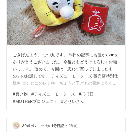
ごきげんよう。 むつ丸です。 昨日の記事にも温かい★を
ありがとうございました。 今後ともどうぞよろしくお願
いします。 改めて、今回は「思わず買ってしまったも
の」のお話しです。 ディズニーモーターズ 販売店特別仕
様車 コンビニのレジ横、ちょうど子どもの目線にある棚
に置いてあるグッズや玩具付きおかしに困っているパパ
#
買い物
#
ディズニーモータース
#
ほぼ日
ママいるかと思いますが、最近は大人でも目を引くグッ
#
MOTHERプロジェクト
#
どせいさん
ズが置いてあったりしますよね。 先日、まさにその策略
に大人がはまった例です。 それがこれ。 思わず立ち止ま
ってしまい、その私の目線を追ってお嬢が気付き…… ミ
ニーちゃんだ！かわいいー！ と、手に取り、しっかりと
•
30歳ポンコツ夫の1分日記
2年前