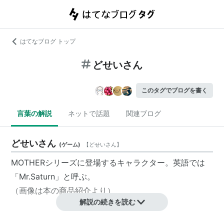
はてなブログ トップ
どせいさん
このタグでブログを書く
言葉の解説
ネットで話題
関連ブログ
どせいさん
(
ゲーム
)
【
どせいさん
】
MOTHERシリーズに登場するキャラクター。英語では
「Mr.Saturn」と呼ぶ。
（画像は本の商品紹介より）
解説の続きを読む