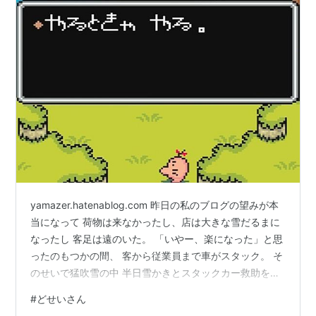
yamazer.hatenablog.com 昨日の私のブログの望みが本
当になって 荷物は来なかったし、店は大きな雪だるまに
なったし 客足は遠のいた。 「いやー、楽になった」と思
ったのもつかの間、 客から従業員まで車がスタック。 そ
のせいで猛吹雪の中 半日雪かきとスタックカー救助をす
る羽目に。。。 私はもともと車に弱い。 何より私が率先
#
どせいさん
してスタックするし 寒いのは弱いので極力家から出たく