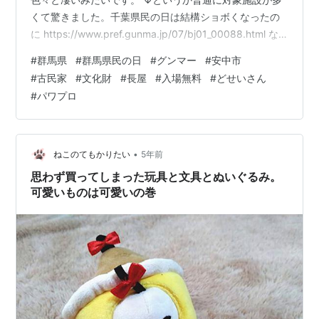
くて驚きました。千葉県民の日は結構ショボくなったの
に https://www.pref.gunma.jp/07/bj01_00088.html な
ので入場無料の対象施設の１つであり群馬県安中市にあ
#
群馬県
#
群馬県民の日
#
グンマー
#
安中市
る… 旧安中藩郡奉行役宅＆武家長屋の思い出について書
#
古民家
#
文化財
#
長屋
#
入場無料
#
どせいさん
きますかね。 安中駅から徒歩で30分ほど歩くと見えてき
#
パワプロ
ます！徒歩で行く人は少なそうですが 旧安中藩郡奉行役
宅（旧猪狩家） 大名小路（旧安中藩郡奉行役宅）｜観光
スポット｜安中市 郡奉行を務めた人物が…
•
ねこのてもかりたい
5年前
思わず買ってしまった玩具と文具とぬいぐるみ。
可愛いものは可愛いの巻