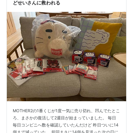
胸に抱いてそのままお店の奥へ…
どせいさんに救われる
MOTHER2の1番くじが1度一気に売り切れ、凹んでたとこ
ろ、まさかの復活して2週目が始まっていました。 毎日
毎日コンビニへ数を確認していたんだけど 昨日ついに14
個まで減っていた。 前回まさに14個を見送った次の日に