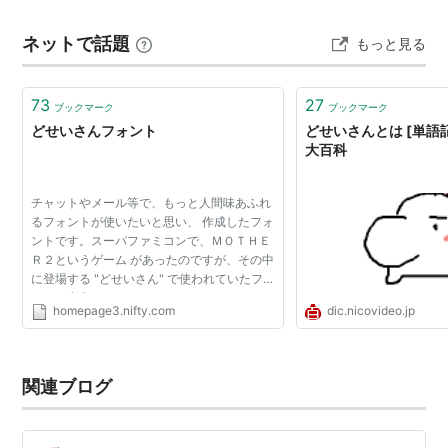
ことを覚えている。 やはり、わざわざ胡麻豆腐にする意
ネットで話題
もっと見る
味はわからなかった。すり胡麻・胡麻ペーストの…
73
27
ブックマーク
ブックマーク
どせいさんフォント
どせいさんとは [単語記
大百科
チャットやメール等で、もっと人間味あふれ
るフォントが使いたいと思い、 作成したフォ
ントです。スーパファミコンで、ＭＯＴＨＥ
Ｒ２というゲーム があったのですが、その中
に登場する "どせいさん" で使われていたフォ
ントを参考にしました。 なお、このフォント
homepage3.nifty.com
dic.nicovideo.jp
には、ひらがなとカタカナと半角数字および
半角記号 が...
関連ブログ