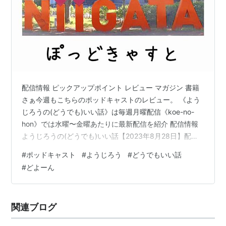
配信情報 ピックアップポイント レビュー マガジン 書籍
さぁ今週もこちらのポッドキャストのレビュー。 《よう
じろうの(どうでも)いい話》は毎週月曜配信《koe-no-
hon》では水曜〜金曜あたりに最新配信を紹介 配信情報
ようじろうの(どうでも)いい話【2023年8月28日】配信
日：2023年8月28日再生時間：17分02秒 ピックアップ
#
ポッドキャスト
#
ようじろう
#
どうでもいい話
ポイント ・ちょっと上手くいかないこと・続け様にどよ
#
どよーん
ーん・生きていれば色々あります・なにかすればなにか
起こる・負の連鎖・いざ語ろうと思うと・このモヤモヤ
を・セロトニンドバドバ状態・プチストレス・まとまっ
関連ブログ
た時間・ビジネス書・無の状態・ミニ四駆沼・あのパワ
ーはど…