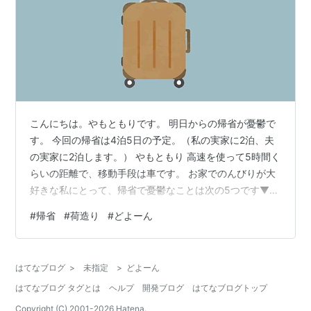
こんにちは。やもともりです。 明日からの帰省が憂鬱で
す。 今回の帰省は4泊5日の予定。（私の実家に2泊、夫
の実家に2泊します。） やもともり 高速を使って5時間く
らいの距離で、移動手段は車です。 お家でのんびりが大
好きな私にとって、帰省で憂鬱なことは次の5つです▼
準備（冷蔵庫の食材調整、手土産選び、荷造り） 長距離
#
帰省
#
荷造り
#
どよーん
移動 自由に過ごせない実家での宿泊 わいわいガヤガヤの
集まり 帰宅後の大量の洗濯 今回の記事では「帰省の準
備」について書きます。特に荷造りメインの内容です。
はてなブログ
>
未指定
>
どよーん
スポンサーリンク 準備① 食材の調整と手土産選び 準備
はてなブログ タグとは
ヘルプ
開発ブログ
はてなブログトップ
② 荷造り【持ち物チェックリスト】 iPhoneのメモ帳ア
プリで持ち物…
Copyright (C) 2001-
2026
Hatena.