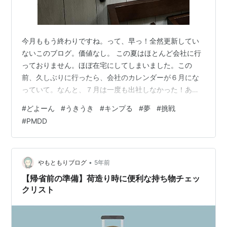
今月ももう終わりですね。って、早っ！全然更新してい
ないこのブログ。価値なし。 この夏はほとんど会社に行
っておりません。ほぼ在宅にしてしまいました。この
前、久しぶりに行ったら、会社のカレンダーが６月にな
っていて。なんと、７月は一度も出社しなかった！あり
ゃ、やっちまった。まぁ、上司が良いと言えば良いので
#
どよーん
#
うきうき
#
キンプる
#
夢
#
挑戦
問題ないのですが。来月はもうちょっと行こうかな。←
#
PMDD
舐めてる、、 デスク横で仕事終わるの待ってます どよー
ん 最近は家に居過ぎて人と接しないことが原因か、どよ
ーんとすることが多く。そこに生理が重なろうものな
ら、もうどん底。良い事？といえば、あまりに家に居過
•
やもともりブログ
5年前
ぎて、ギャングの甘えん坊っぷりが半端なくなりま…
【帰省前の準備】荷造り時に便利な持ち物チェッ
クリスト