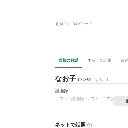
はてなブログ トップ
言葉の解説
ネットで話題
関
なお子
(
マンガ
)
【
なおこ
】
漫画家
リスト::漫画家
,
リスト::エロ漫画家
ネットで話題