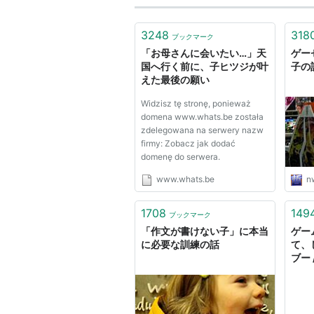
3248
318
ブックマーク
「お母さんに会いたい…」天
ゲー
国へ行く前に、子ヒツジが叶
子の話
えた最後の願い
Widzisz tę stronę, ponieważ
domena www.whats.be została
zdelegowana na serwery nazw
firmy: Zobacz jak dodać
domenę do serwera.
www.whats.be
n
1708
149
ブックマーク
「作文が書けない子」に本当
ゲー
に必要な訓練の話
て、
ブー 