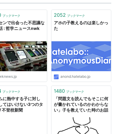
0
2052
ブックマーク
ブックマーク
センで出会った不思議な
アホの子教えるのは楽しかっ
 : 哲学ニュースnwk
た
wknews.jp
anond.hatelabo.jp
4
1480
ブックマーク
ブックマーク
ムに熱中する子に対し
「問題文を読んでもそこに何
してはいけない3つのタ
が書かれているのかわからな
/ 不登校新聞
い」子を教えていた時のお話