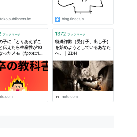
toko.publishers.fm
blog.tinect.jp
2
1372
ブックマーク
ブックマーク
の子に「とりあえずこ
特殊詐欺（受け子、出し子）
と伝えたら生産性が10
を始めようとしているあなた
なったメモ（なのに1万
へ。｜ZDH
え）｜やまだくにあき
ote.com
note.com