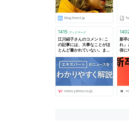
blog.tinect.jp
fu
1415
140
ブックマーク
江川紹子さんのコメント: こ
新卒
の記事には、大事なことがほ
れ」
とんど書かれていない。ま
倍に
ず、教団側がメディアを選定
字越
し... - Yahoo!ニュース
news.yahoo.co.jp
n