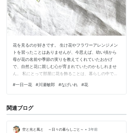
花を見るのが好きです。 生け花やフラワーアレンジメン
トを習ったことはありませんが、今思えば、幼い頃から
母が花の名前や季節の実りを教えてくれていたおかげ
で、自然と花に親しむ心が育まれていたのかもしれませ
ん。 私にとって部屋に花を飾ることは、暮らしの中で大
切にしたいことのひとつです。寒さで動きたくない日に
#
一日一花
#
川瀬敏郎
#
なげいれ
#
花
は、先取りして春を感じさせる花。 不安な夜には、闇に
灯りをともすような白い花。 上を向きたい時には、すっ
くと立つ姿の凛々しい花。 暑い日には、水鉢に浮かぶ涼
関連ブログ
しげな色合いの花。 自分を鼓舞したい時には、はっきり
とした力強い花。 花を活けることは、単なる装飾ではな
く、その時々の心を映す行為なのかもしれ…
•
空と光と風と ～日々の暮らしごと～
3年前