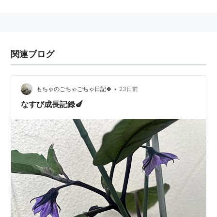
1998年から1999年にかけて、「進ぬ電波少年」の「電
波少年的懸賞生活」で人気を博す。
2005年、ドラマ「電車男」に出演。
関連ブログ
•
もちゃのごちゃごちゃ日記🍀
23日前
なすび成長記録🍆