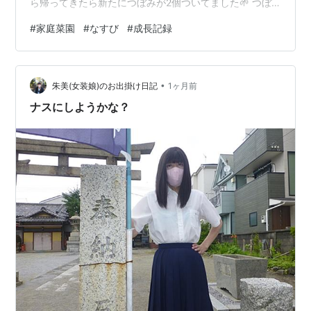
ら帰ってきたら新たにつぼみが2個ついてました🌱 つぼ
みが小さいなすびに見えて可愛い😳 そろそろ支柱も必要
#
家庭菜園
#
なすび
#
成長記録
になってきそうなので、相方さんのおばあちゃんの家か
ら余っていた支柱を3本頂いてきて、見よう見まねで三本
仕立てにしてみました。 これであっているのか分かりま
•
せんが、主枝が支えられているのできっと大丈夫でしょ
朱美(女装娘)のお出掛け日記
1ヶ月前
う。だいぶなんとなくで育てています(笑) これからの成
ナスにしようかな？
長に期待です！🍆