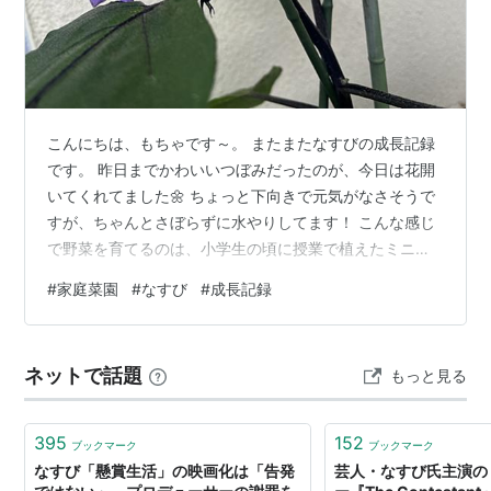
こんにちは、もちゃです～。 またまたなすびの成長記録
です。 昨日までかわいいつぼみだったのが、今日は花開
いてくれてました🌼 ちょっと下向きで元気がなさそうで
すが、ちゃんとさぼらずに水やりしてます！ こんな感じ
で野菜を育てるのは、小学生の頃に授業で植えたミニト
マト以来…！ 自分で育てているからか、この花もめっち
#
家庭菜園
#
なすび
#
成長記録
ゃ愛しく感じます😳 いい年して、なすびの成長がこんな
にも嬉しく感じるとは思っていませんでした(笑) この調
子で頑張るぞ～✊🏻
ネットで話題
もっと見る
395
152
ブックマーク
ブックマーク
なすび「懸賞生活」の映画化は「告発
芸人・なすび氏主演の