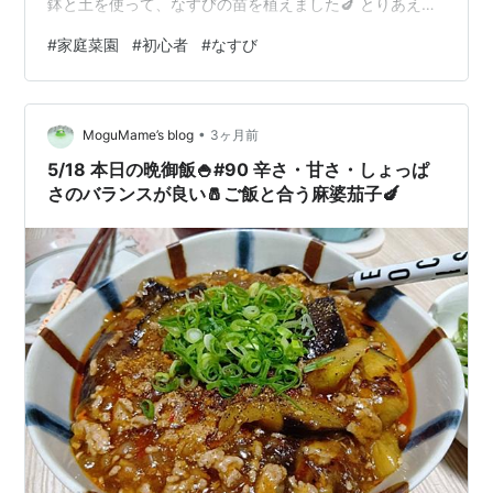
鉢と土を使って、なすびの苗を植えました🍆 とりあえず
これで、どこまで成長してくれるか楽しみです。
#
家庭菜園
#
初心者
#
なすび
•
MoguMame’s blog
3ヶ月前
5/18 本日の晩御飯🍚#90 辛さ・甘さ・しょっぱ
さのバランスが良い🧂ご飯と合う麻婆茄子🍆