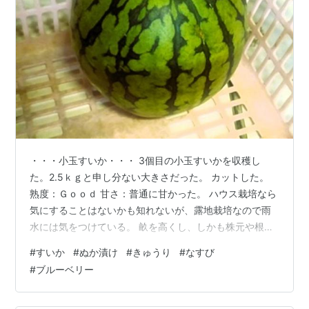
・・・小玉すいか・・・ 3個目の小玉すいかを収穫し
た。2.5ｋｇと申し分ない大きさだった。 カットした。
熟度：Ｇｏｏｄ 甘さ：普通に甘かった。 ハウス栽培なら
気にすることはないかも知れないが、露地栽培なので雨
水には気をつけている。 畝を高くし、しかも株元や根に
雨水が入らないようにビニールマルチを敷いている。何
#
すいか
#
ぬか漬け
#
きゅうり
#
なすび
日も降った梅雨の長雨だったが、表皮の薄い小玉すいか
#
ブルーベリー
なのに水分過多による実割れもなかったし、水分過多で
甘さが薄まることもなかったのは、一手間かけて栽培し