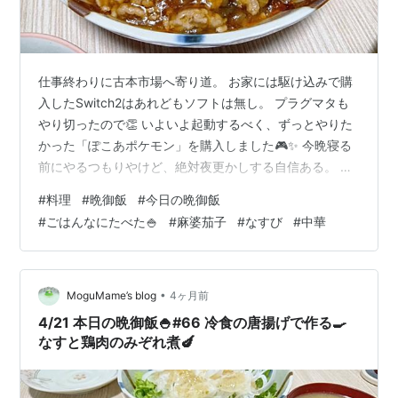
仕事終わりに古本市場へ寄り道。 お家には駆け込みで購
入したSwitch2はあれどもソフトは無し。 プラグマタも
やり切ったので👏 いよいよ起動するべく、ずっとやりた
かった「ぽこあポケモン」を購入しました🎮✨ 今晩寝る
前にやるつもりやけど、絶対夜更かしする自信ある。 そ
れと同じぐらい寝落ちする自信もある(゜-゜) 気長にコツ
#
料理
#
晩御飯
#
今日の晩御飯
コツとやってこ🎮 今日は麻婆茄子🍆 昨日の買い物で立派
#
ごはんなにたべた🍚
#
麻婆茄子
#
なすび
#
中華
なナスをお迎えしたので早速調理。 乱切りにしたら少量
の塩をふって水を出し🍆💦 多めの油で揚げ焼き🍳 焼き目
がついたら取り出して🍆同じ鍋で豚ミンチをこんがり焼
いて🍖 にんにく・豆板醤・冷凍のみじん切り玉ねぎを投
•
MoguMame’s blog
4ヶ月前
入して水気を飛ば…
4/21 本日の晩御飯🍚#66 冷食の唐揚げで作る🍳
なすと鶏肉のみぞれ煮🍆