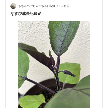
ているからだと思っている。 ・・・ぬかづけ・・・ 「ぬ
か床」がほどよく発酵してきた。 「きゅうり」だと朝に
•
もちゃのごちゃごちゃ日記🍀
1ヶ月前
漬込めば夕方には食べられるし、「…
なすび成長記録🍆