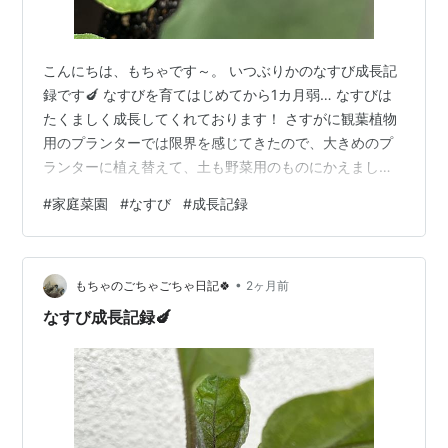
こんにちは、もちゃです～。 いつぶりかのなすび成長記
録です🍆 なすびを育てはじめてから1カ月弱… なすびは
たくましく成長してくれております！ さすがに観葉植物
用のプランターでは限界を感じてきたので、大きめのプ
ランターに植え替えて、土も野菜用のものにかえました
(笑) 日々成長してくれているなすびですが、最近つぼみ
#
家庭菜園
#
なすび
#
成長記録
も確認できました！嬉しい！ 収穫が待ち遠しい…！💜
•
もちゃのごちゃごちゃ日記🍀
2ヶ月前
なすび成長記録🍆