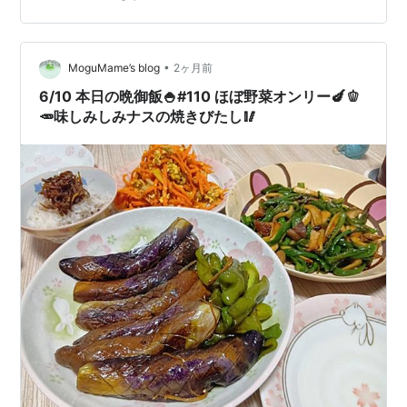
•
MoguMame’s blog
2ヶ月前
6/10 本日の晩御飯🍚#110 ほぼ野菜オンリー🍆🫑
🥕味しみしみナスの焼きびたし🥢