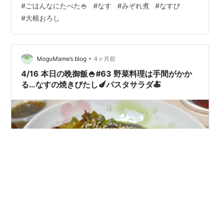
#
ごはんなにたべた🍚
#
なす
#
みぞれ煮
#
なすび
吸わせたら、冷食の唐揚げを投入🍳 大根おろしの汁・醤
#
大根おろし
油・みりん・砂糖・本だし・片栗粉を合わせた物をフラ
イパンに投入して煮込んでいきます🔥 ある程度煮込んだ
ら大根おろをぶち込んで、さっと煮絡めたら完成💡 なす
と鶏肉のみぞれ煮・新玉ねぎと…
•
MoguMame’s blog
4ヶ月前
4/16 本日の晩御飯🍚#63 野菜料理は手間がかか
る…なすの焼きびたし🍆パスタサラダ🍝