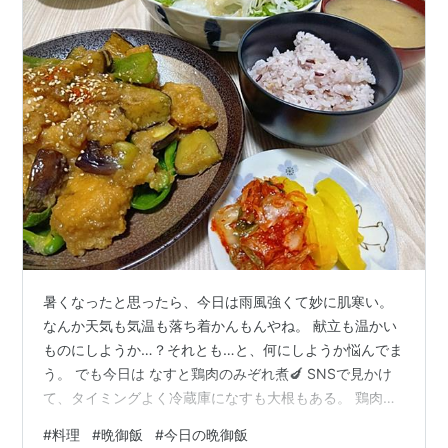
暑くなったと思ったら、今日は雨風強くて妙に肌寒い。
なんか天気も気温も落ち着かんもんやね。 献立も温かい
ものにしようか…？それとも…と、何にしようか悩んでま
う。 でも今日は なすと鶏肉のみぞれ煮🍆 SNSで見かけ
て、タイミングよく冷蔵庫になすも大根もある。 鶏肉は
昨日使って無くなったけど、お弁当で使う冷凍食品ので
#
料理
#
晩御飯
#
今日の晩御飯
ええやろ。 フライパンに多めに油を引いて、ナスに油を