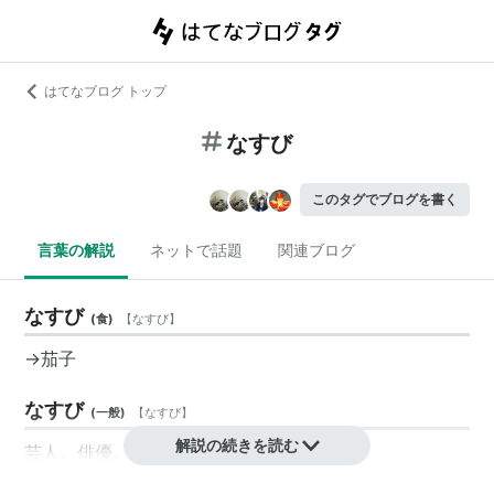
はてなブログ トップ
なすび
このタグでブログを書く
言葉の解説
ネットで話題
関連ブログ
なすび
(
食
)
【
なすび
】
→
茄子
なすび
(
一般
)
【
なすび
】
解説の続きを読む
芸人。俳優。タレント。
1975年8月3日生まれ。福島県福島市出身。