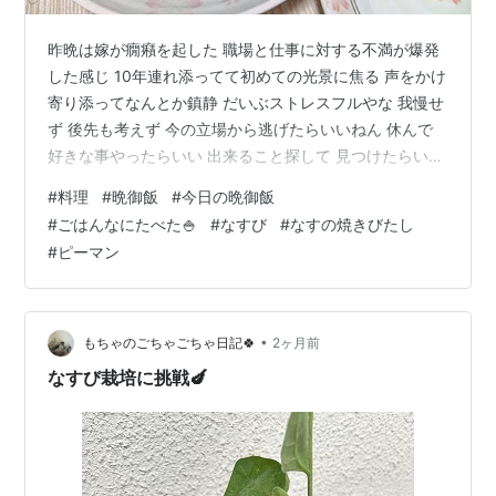
昨晩は嫁が癇癪を起した 職場と仕事に対する不満が爆発
した感じ 10年連れ添ってて初めての光景に焦る 声をかけ
寄り添ってなんとか鎮静 だいぶストレスフルやな 我慢せ
ず 後先も考えず 今の立場から逃げたらいいねん 休んで
好きな事やったらいい 出来ること探して 見つけたらいい
私もおるし なんとかなるし なんとかするし ね 閑話休題
#
料理
#
晩御飯
#
今日の晩御飯
💡 そんな今日の晩御飯は野菜飯🍆🫑🥕 ナスの焼きびた
#
ごはんなにたべた🍚
#
なすび
#
なすの焼きびたし
し・ピーマンとエリンギ炒め・にんじんしりしり・ご
#
ピーマン
飯。 いただきます👏 チンジャオロースっぽい見た目な炒
め物🍳 嫁も「チンジャオロースや！」って期待させたけ
ど、すまんな！ただの炒め物だ。 にんにく・オイスター
ソース・ナン…
•
もちゃのごちゃごちゃ日記🍀
2ヶ月前
なすび栽培に挑戦🍆