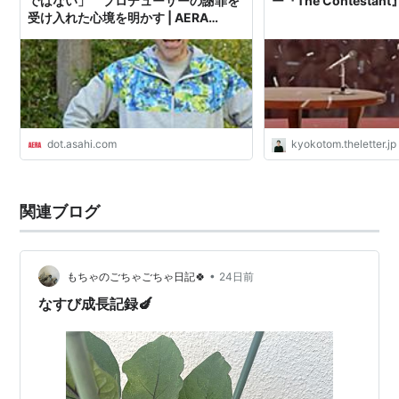
ではない」 プロデューサーの謝罪を
ー『The Contestan
受け入れた心境を明かす | AERA
DIGITAL（アエラデジタル）
dot.asahi.com
kyokotom.theletter.jp
関連ブログ
•
もちゃのごちゃごちゃ日記🍀
24日前
なすび成長記録🍆