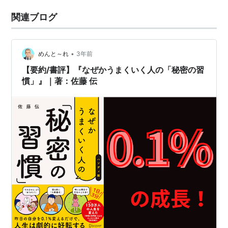
関連ブログ
•
めんと～れ
3年前
【要約/書評】『なぜかうまくいく人の「秘密の習
慣」』｜著：佐藤 伝