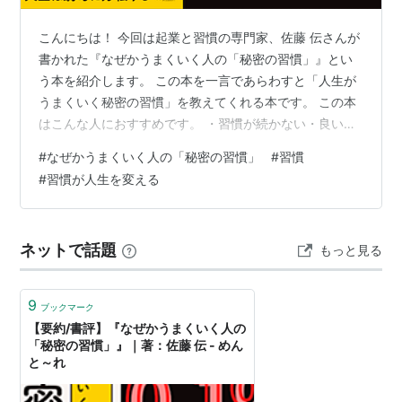
こんにちは！ 今回は起業と習慣の専門家、佐藤 伝さんが
書かれた『なぜかうまくいく人の「秘密の習慣」』とい
う本を紹介します。 この本を一言であらわすと「人生が
うまくいく秘密の習慣」を教えてくれる本です。 この本
はこんな人におすすめです。 ・習慣が続かない・良い習
慣を探している・自分を変えるきっかけがつかめない 本
#
なぜかうまくいく人の「秘密の習慣」
#
習慣
書では人生を変えるきっかけを探してる人に向けて、 起
#
習慣が人生を変える
業家であり習慣の専門家である佐藤 伝さんが88個の秘密
の習慣を紹介してくれています。 今回はそのなかから筆
者が厳選した20個をご紹介します。 記事の内容▶【結論
ネットで話題
もっと見る
とかんたんな要約】：『なぜかうまくいく人の「秘密の
習慣」』▶【実践ポイントx…
9
ブックマーク
【要約/書評】『なぜかうまくいく人の
「秘密の習慣」』｜著：佐藤 伝 - めん
と～れ