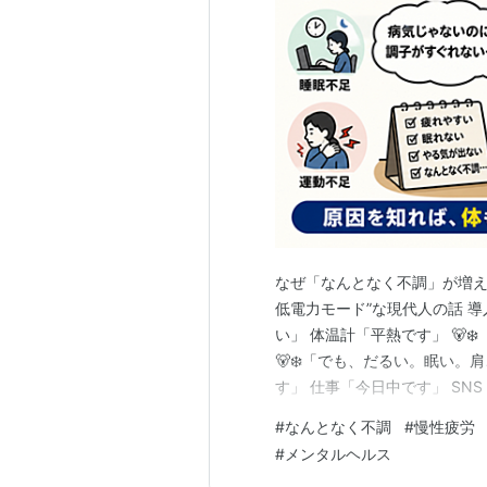
なぜ「なんとなく不調」が増え
低電力モード”な現代人の話 導
い」 体温計「平熱です」 🐻
🐻‍❄️「でも、だるい。眠い
す」 仕事「今日中です」 SNS
命維持で精いっぱいなんだが！
#
なんとなく不調
#
慢性疲労
ているのかです。 結論から言
#
メンタルヘルス
せん。 現代のなんとなく…