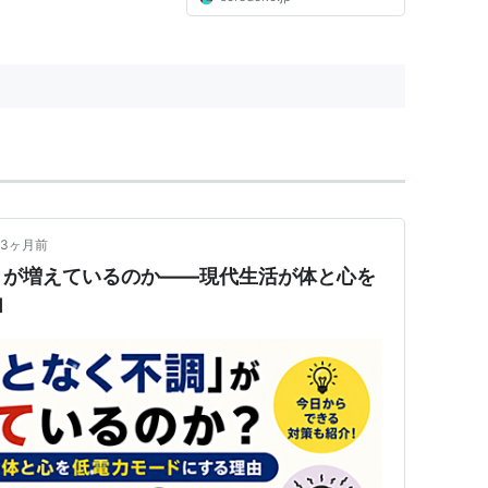
3ヶ月前
」が増えているのか――現代生活が体と心を
由