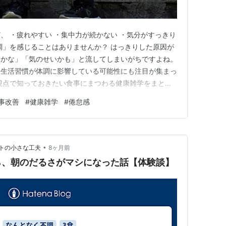
、 ・疲れやすい ・集中力が続かない ・気分がすっきり
調」を感じることはありませんか？ はっきりした原因が
いかな」「気のせいかも」と流してしまいがちですよね。
や生活習慣が体調に影響している可能性にも注目が集まっ
視点で知っておきたい食事にまつわる健康雑学をまとめ
調」が起こりやすい理由 現代の生活は、とにかく忙しく
事改善
#
健康雑学
#
倦怠感
うに感じます。 ・食事の時間が不規則 ・同じようなメ
がらの食事が当…
•
トの小さな工夫
8ヶ月前
ら、朝のだるさがマシになった話【体験談】