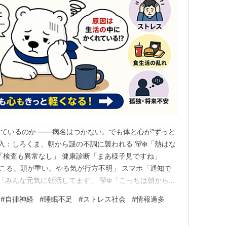
ているのか ――病名はつかない。でも体と心が“ずっと
入：しろくま、朝から謎の不調に襲われる 🐻‍❄️「熱はな
‍❄️「検査も異常なし」 健康診断「まあ様子見ですね」
。肩こる。頭が重い。やる気が行方不明」 スマホ「通知で
「みんな元気に朝活してます」 🐻‍❄️「こっちは朝から生
？」 今回のテーマは、なぜ『なんとなく不調』が増え
#
自律神経
#
睡眠不足
#
ストレス社会
#
情報過多
うと、これは「気のせい」でも「根性不足」でもありま