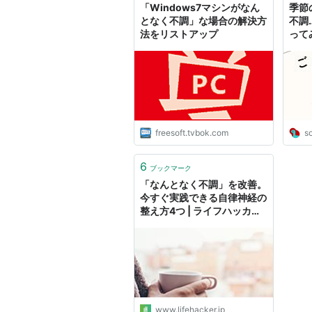
「Windows7マシンがなん
季節
となく不調」な場合の解決方
不調
法をリストアップ
って
ズ」5
freesoft.tvbok.com
s
6
ブックマーク
「なんとなく不調」を改善。
今すぐ実践できる自律神経の
整え方4つ | ライフハッカ
ー・ジャパン
www.lifehacker.jp