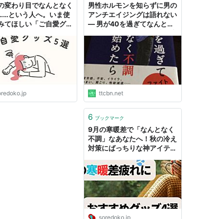
の変わり目でなんとなく
男性ホルモンを知らずに男の
……という人へ。いま使
アンチエイジングは語れない
みてほしい「ご自愛グッ
— 男が40を過ぎてなんとな
つ - ソレドコ
く不調を感じ始めたら読む本
by 秋下雅弘
oredoko.jp
ttcbn.net
6
ブックマーク
9月の寒暖差で「なんとなく
不調」なあなたへ！秋の冷え
対策にばっちりな神アイテム
4選 - ソレドコ
soredoko.jp