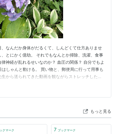
日、なんだか身体がだるくて、しんどくて仕方ありませ
し、とにかく億劫。 それでもなんとか掃除、洗濯、食事
自律神経が乱れるせいなのか？ 血圧の関係？ 自分でもよ
今日はしゃんと動ける。 買い物と、郵便局に行って用事も
先生から送られてきた動画を観ながらストレッチした
朝はわりと涼しかったからかな？ 雨は変わらず降ったり止
花ですが、毎年、なんとか咲いてくれます。 最後まで読
います。 にほ…
もっと見る
7
ックマーク
ブックマーク