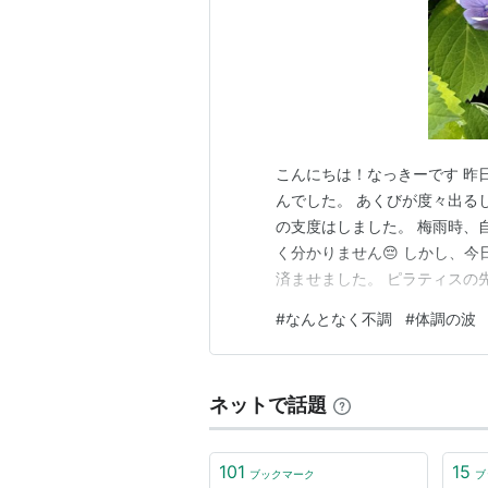
こんにちは！なっきーです 昨
んでした。 あくびが度々出る
の支度はしました。 梅雨時、
く分かりません😔 しかし、
済ませました。 ピラティスの
し、 今日は調子が良い！ 今
#
なんとなく不調
#
体調の波
んだり。 放ったらかしの紫陽
んでいただき、ありがとうござ
ネットで話題
101
15
ブックマーク
ブ