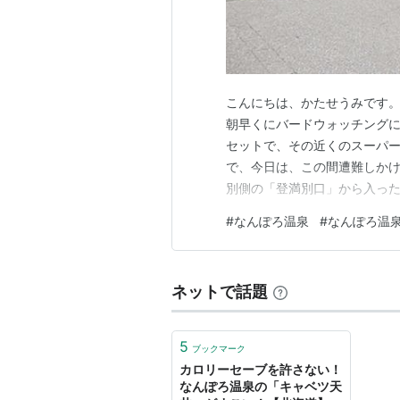
こんにちは、かたせうみです。
朝早くにバードウォッチング
セットで、その近くのスーパ
で、今日は、この間遭難しか
別側の「登満別口」から入った
足を伸ばせば長沼温泉に行ける
#
なんぽろ温泉
#
なんぽろ温
高速使うなら、通り道に竹山
り口なんですが、登満別側の散
ネットで話題
5
ブックマーク
カロリーセーブを許さない！
なんぽろ温泉の「キャベツ天