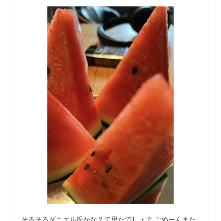
そろそろダニエル氏かな？て思たでしょ？ ごめーんまた