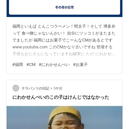
福岡といえば とんこつラーメン！明太子！そして 博多弁
って 食べ物じゃないんかい！ 自分にツッコミがまたまた
でましたが 福岡にはお菓子でこーんなCMがあるとです
www.youtube.com このCMかなり古いですね 登場する
子供もおじさんになっていますね確実に ただ にわかせん
ぺいの箱の顔 なんか面白いです
#
福岡
#
CM
#
にわかせんぺい
#
お菓子
•
テラバンツの日記
5年前
にわかせんぺいのこの子はけんじではなかった