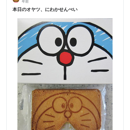
年前
かも気になりますが にわかせんぺい本舗 東雲堂とHPに
本日のオヤツ、にわかせんぺい
表記があ…