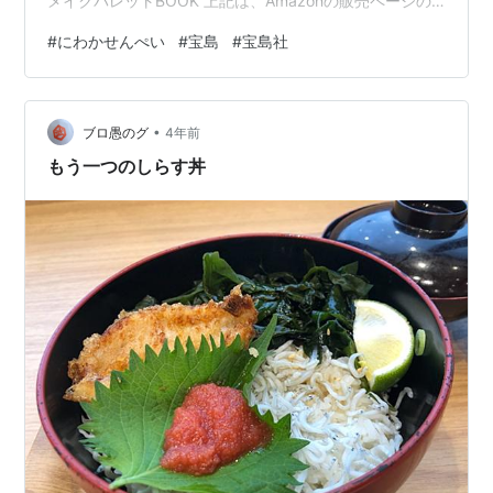
メイクパレットBOOK 上記は、Amazonの販売ページの
リンクです 価格 ：2,695円（税込） 発売日 ：2022年12
#
にわかせんぺい
#
宝島
#
宝島社
月7日 出版社 ：宝島社 商品コード：9784299029997
Amazon e-hon HMV&BOOKS online 紀伊國屋書店ウェブ
ストア セブンネットショッピング 宝島CHANNEL タワー
•
レコードオンライン TSUTAYAオンラインショッピング…
ブロ愚のグ
4年前
もう一つのしらす丼