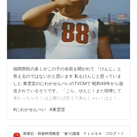
福岡県民の多くがこの子の名前を聞かれて 『けんじ』と
答えるのではないかと思います 私もけんじと思っていま
した 東雲堂のにわかせんぺいのTVCMで 昭和49年から放
送されているそうです。 「こら、ぜんじ！また喧嘩して
来たっちゃろ！ はよ断りば言うて来んしゃい！はよ！」
たまに～は～けんか～に、負～けてこ～い～ ごめ～ん ぜ
#
にわかせんぺい
#
東雲堂
んじくんの由来はCMを作った 1974年（昭和49年）当時
の社長高木 善治（たかぎ よしはる）氏の 「善治（よし
はる）」を音読みにして「ぜんじ」だそうです。 二◯加
•
茶懐石・和食料理教室 '食'の講座 ＦＬＵＳＨ ブログ
5
煎餅の読みはにわかせんべいなのか にわかせんぺいなの