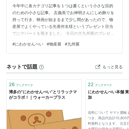
今年中に各カテゴリ記事を１つは書くという小さな目的
のための小さな記事。 左義長でお神明さんにしめ飾りを
持って行き、映画が始まるまで少し間があったので、物
産展でよくやっている先着何名様というプレゼント目当
てにデパートを覗きました。 今日の大九州展のプレゼン
トは東雲堂のにわかせんぺい。なんと！私がラス１をい
#
にわかせんぺい
#
物産展
#
九州展
ただきました。こいつぁ、春から…(略)「にわか」は「二
〇加」とも書くから、去年は二十歳の誕生日プレゼント
にお取り寄せしたちょっと思い入れのある品。一六タル
ネットで話題
もっと見る
トから始まった年齢入りプレゼントは、17アイス、春華
堂の十八里、いちじくと苦心しましたがゴールはにわか
と決めていました(笑) もらった方はうれ…
26
22
ブックマーク
ブックマーク
博多の“にわかせんぺい”とリラックマ
にわかせんぺい本舗 東
がコラボ！｜ウォーカープラス
加
送料について ヤマト運輸
つき、商品代合計10,80
料無料となります。 注文
土曜日の場合は月曜日）よ