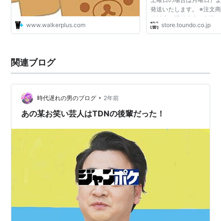
発送いたします。 ※注文商
日以内に配送先宅へ到着。
www.walkerplus.com
store.toundo.co.jp
リア 都道府県別 送料
関連ブログ
•
時代遅れの男のブログ
2年前
あの某お笑い芸人はTDNの後輩だった！