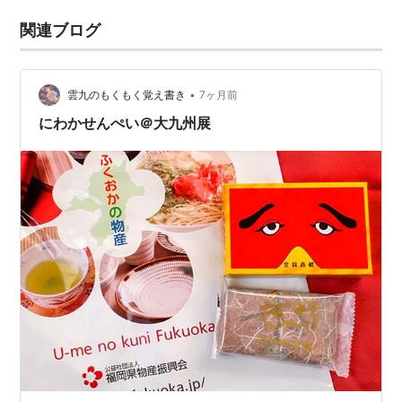
関連ブログ
•
雲九のもくもく覚え書き
7ヶ月前
にわかせんぺい＠大九州展