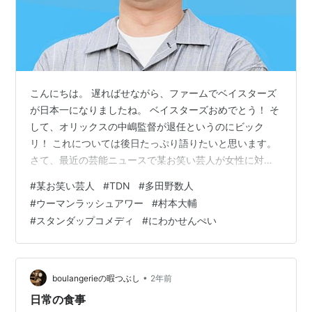
こんにちは。 遅ればせながら、ファームでベイスターズ
が日本一になりましたね。 ベイスターズおめでとう！ そ
して、オリックスの中嶋監督が退任というのにビック
リ！ これについては後日たっぷり語りたいと思います。
さて、最近の芸能ニュースで某お笑い芸人が女性に対す
る不祥事を起こして、 所属事務所から解約されお笑いグ
#
某お笑い芸人
#
TDN
#
多田野数人
ループも脱退したというニュースがありましたね。 元お
#
ウーマンラッシュアワー
#
村本大輔
笑いグループJの某芸人
#
スタンダップコメディ
#
にわかせんぺい
•
boulangerieの暇つぶし
2年前
日常の食事