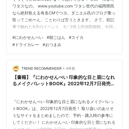
ワタスなの。 www.youtube.com ワタシ世代の福岡県民
なら絶対歌える有名CMでつヨ。ダニエル氏のブログ乗っ
取ってごめーん。ことわりば言うときます。 さて。前記
事で触れた9月のイベント、9／3井上尚弥防衛戦。今回
は会場の有明アリーナを早々に諦め、ダニエル氏何やら
#
にわかせんぺい
#
朝ごはん
#
スイカ
じっくり観ておって「パブリックビューイング」（←ラ
#
ドライカレー
#
おつまみ
イブビューイング？）に応募してみたて。・・・当選＼
(^^)／ 行ってくるぜ、ムービーさいたまに！ naoya-
inoue.com 1個前の防衛戦、足立区の武居くんも楽しみ！
前回ドーム戦の時は寝不足で吐き気がしておって飲めな
•
TREND RECOMMENDER
4年前
く…
【書籍】『にわかせんぺい 印象的な目と眉になれ
るメイクパレットBOOK』2022年12月7日発売！
予約サイト まとめ
『にわかせんぺい 印象的な目と眉になれるメイクパレッ
トBOOK』は、2022年12月7日発売！ 取り扱いのありそ
うなサイトをまとめましたので、予約・購入時の参考に
してください！ にわかせんぺい 印象的な目と眉になれる