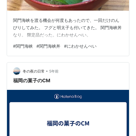
関門海峡を渡る機会が何度もあったので、一回だけのん
びりしてみた。 フグと明太子も付いてきた。 関門海峡丼
なり。 限定品だった。にわかせんぺい。
#
関門海峡
#
関門海峡丼
#
にわかせんぺい
•
冬の夜の日常
5年前
福岡の菓子のCM