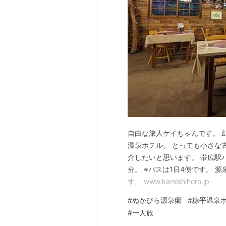
自由な旅人ケイちゃんです。 
温泉ホテル。 とっても小さな
介したいと思います。 帯広駅
分。 ※バスは1日4便です。
す。 www.kamishihoro.jp
#
ぬかびら源泉郷
#
糠平温泉
#
一人旅