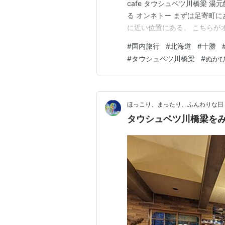
cafe タウシュベツ川橋梁 
る オンネトー まずは足寄町
に近い位置にある。 こちらが
その景色に息を呑んだ。 五色
#
国内旅行
#
北海道
#
十勝
する。 この時はエメラルドグ
#
タウシュベツ川橋梁
#
ぬか
もほとんどいないので、静かに
ほっこり、まったり、ふんわりな日
タウシュベツ川橋梁を