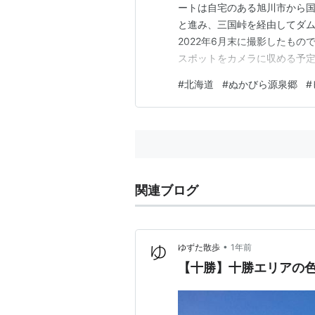
ートは自宅のある旭川市から国
と進み、三国峠を経由してダム
2022年6月末に撮影したも
スポットをカメラに収める予
しまったものです。とは言え
#
北海道
#
ぬかびら源泉郷
#
録されているので、よかったら
道273号】大樹海の松見大橋
関連ブログ
•
ゆずた散歩
1年前
【十勝】十勝エリアの