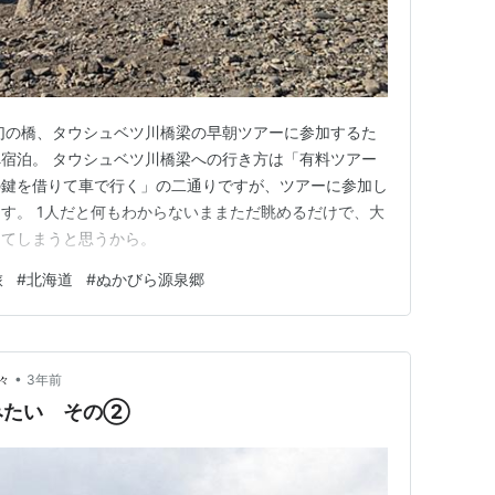
幻の橋、タウシュベツ川橋梁の早朝ツアーに参加するた
宿泊。 タウシュベツ川橋梁への行き方は「有料ツアー
の鍵を借りて車で行く」の二通りですが、ツアーに参加し
す。 1人だと何もわからないままただ眺めるだけで、大
ってしまうと思うから。
旅
#
北海道
#
ぬかびら源泉郷
•
々
3年前
みたい その②