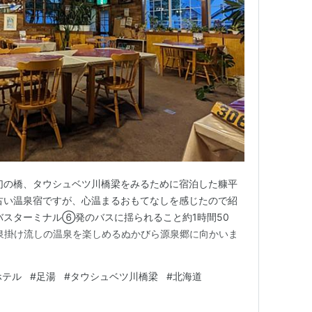
幻の橋、タウシュベツ川橋梁をみるために宿泊した糠平
古い温泉宿ですが、心温まるおもてなしを感じたので紹
バスターミナル⑥発のバスに揺られること約1時間50
 源泉掛け流しの温泉を楽しめるぬかびら源泉郷に向かいま
ホテル
#
足湯
#
タウシュベツ川橋梁
#
北海道