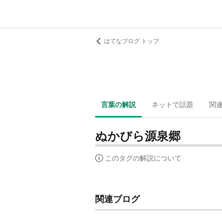
はてなブログ トップ
言葉の解説
ネットで話題
関
ぬかびら源泉郷
このタグの解説について
関連ブログ