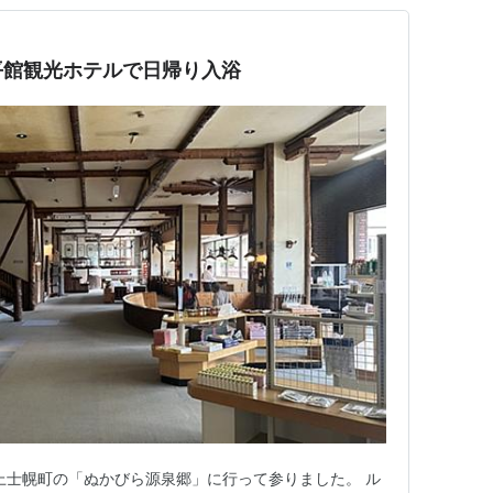
平館観光ホテルで日帰り入浴
、上士幌町の「ぬかびら源泉郷」に行って参りました。 ル