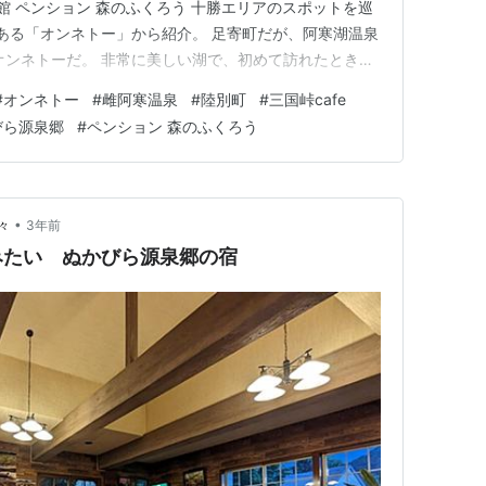
湯元館 ペンション 森のふくろう 十勝エリアのスポットを巡
にある「オンネトー」から紹介。 足寄町だが、阿寒湖温泉
オンネトーだ。 非常に美しい湖で、初めて訪れたときは
沼とも呼ばれており、その時々によって湖面の色が変化
#
オンネトー
#
雌阿寒温泉
#
陸別町
#
三国峠cafe
リーンの湖面が非常に美しかった。 有名観光地と違い人
びら源泉郷
#
ペンション 森のふくろう
こ…
•
々
3年前
みたい ぬかびら源泉郷の宿