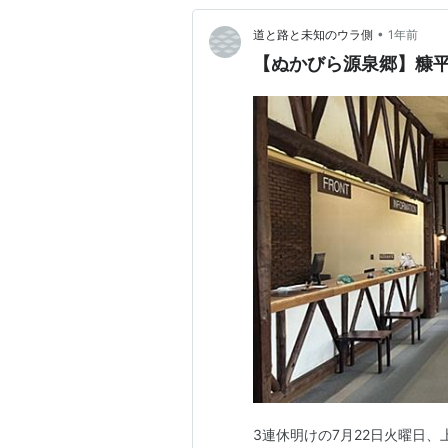
•
道と路と未知のウラ側
1年前
【ぬかびら源泉郷】糠
3連休明けの7月22日火曜日