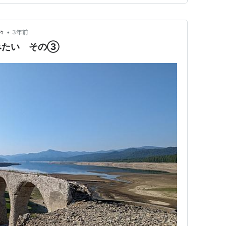
•
々
3年前
みたい その③