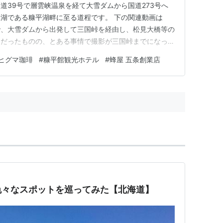
道39号で層雲峡温泉を経て大雪ダムから国道273号へ
湖である糠平湖畔に至る道程です。 下の関連動画は
ので、大雪ダムから出発して三国峠を経由し、松見大橋等の
定だったものの、とある事情で撮影が三国峠までになって
、上川町側からの大雪の山並みや峠に至るまでの走行が収
ヒグマ珈琲
#
糠平館観光ホテル
#
蜂屋 五条創業店
是非ご覧下さい。 【関連動画】【北海道ドライブ・国
を目指したところ・…
色々なスポットを巡ってみた【北海道】