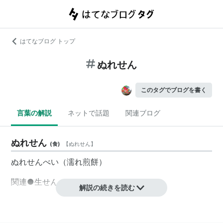
はてなブログ トップ
ぬれせん
このタグでブログを書く
言葉の解説
ネットで話題
関連ブログ
ぬれせん
(
食
)
【
ぬれせん
】
ぬれせんべい（濡れ煎餅）
関連●生せんべい
解説の続きを読む