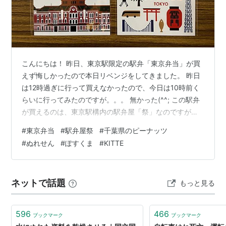
こんにちは！ 昨日、東京駅限定の駅弁「東京弁当」が買
えず悔しかったので本日リベンジをしてきました。 昨日
は12時過ぎに行って買えなかったので、今日は10時前く
らいに行ってみたのですが。。。 無かった(^^; この駅弁
が買えるのは、東京駅構内の駅弁屋「祭」なのですが
（他でも買えるかもしれません）、ここは朝5時半から営
#
東京弁当
#
駅弁屋祭
#
千葉県のピーナッツ
業してるんです。 9時台ではすでに遅いのかも。。ぐぅ
#
ぬれせん
#
ぽすくま
#
KITTE
ぅ悔しい～ 次回は7時台くらいにチャレンジしてみる
か。。。買えないと思うと余計食べたい（笑）。 昨日今
日と2回の入場券を無駄にし、せっかく東京駅方面に来た
ネットで話題
もっと見る
のだから、記念切手を買って帰るべ、ということでJPタ
ワー（KITTE）に行って…
596
466
ブックマーク
ブックマーク