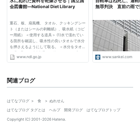
水にぬれた資料を乾燥させる｜国立国
自転車はね死亡、運転
会図書館―National Diet Library
無罪判決 直前の雨で
重石、板、扇風機、 タオル、クッキングシー
ト（またはシールの剥離紙）、吸水紙（コピ
ー用紙） ＜使用する道具＞ (1)水で濡れてい
る箇所を確認し、吸水性の良いタオルで水分
を押さえるようにして取る。 ＜水分をタオル
で吸い取る＞ (2)水濡れが他のページに広が
www.ndl.go.jp
www.sankei.com
らないように、クッキングシート（またはシ
ールの剥離紙）...
関連ブログ
はてなブログ
>
食
>
ぬれせん
はてなブログ タグとは
ヘルプ
開発ブログ
はてなブログトップ
Copyright (C) 2001-
2026
Hatena.