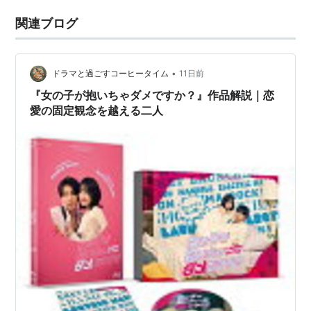
関連ブログ
•
ドラマと過ごすコーヒータイム
11日前
『女の子が抱いちゃダメですか？』作品解説｜恋
愛の固定観念を越える二人