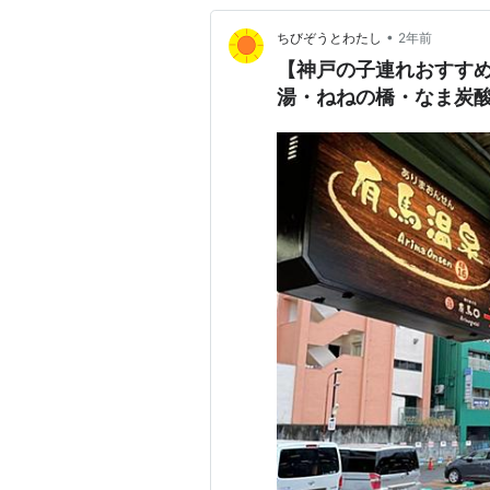
•
ちびぞうとわたし
2年前
【神戸の子連れおすす
湯・ねねの橋・なま炭