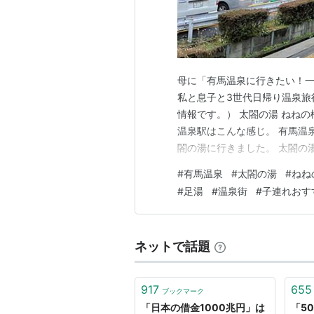
母に「有馬温泉に行きたい！
私と息子と3世代日帰り温泉旅
情報です。） 太閤の湯 ねねの橋
温泉駅はこんな感じ。 有馬温
閤の湯に行きました。 太閤の
っくりした後は、またバスで
#
有馬温泉
#
太閤の湯
#
ねね
て、駅からねねの橋までベビー
#
足湯
#
温泉街
#
子連れおす
ねの像と記念撮影！ なま炭酸
ネットで話題
917
655
ブックマーク
「日本の借金1000兆円」は
「5