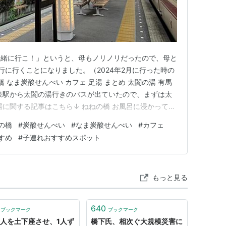
一緒に行こ！」というと、母もノリノリだったので、母と
行に行くことになりました。（2024年2月に行った時の
 なま炭酸せんべい カフェ 足湯 まとめ 太閤の湯 有馬
泉駅から太閤の湯行きのバスが出ていたので、まずは太
湯に関する記事はこちら↓ ねねの橋 お風呂に浸かってゆ
駅まで戻って、そこから温泉街をぶらぶらお散歩…と思っ
の橋
#
炭酸せんべい
#
なま炭酸せんべい
#
カフェ
カーを押して歩いてるうちに息子爆睡w とりあえずね
すめ
#
子連れおすすめスポット
せんべい…
もっと見る
640
ブックマーク
ブックマーク
0人を土下座させ、1人ず
橋下氏、相次ぐ大規模災害に