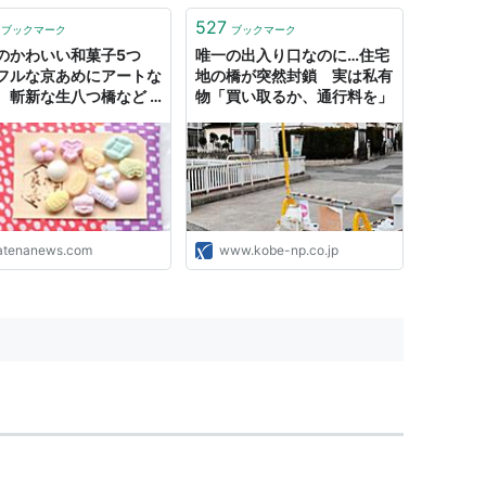
527
ブックマーク
ブックマーク
のかわいい和菓子5つ
唯一の出入り口なのに…住宅
フルな京あめにアートな
地の橋が突然封鎖 実は私有
、斬新な生八つ橋など -
物「買い取るか、通行料を」
なニュース
atenanews.com
www.kobe-np.co.jp