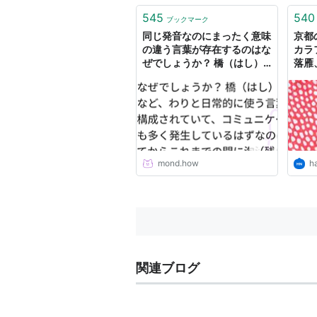
545
540
ブックマーク
同じ発音なのにまったく意味
京都
の違う言葉が存在するのはな
カラ
ぜでしょうか？ 橋（はし）
落雁
と箸（はし）など、わりと日
はて
常的に使う言葉が全く同じ音
で構成されていて、コミュニ
ケーション上の無駄も多く発
生しているはずなのに、言語
が生まれてからこれまでの間
に淘汰されずにいるのはなぜ
mond.how
h
ですか？ | mond
関連ブログ