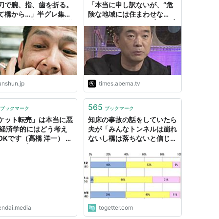
刀で腕、指、歯を折る。
「本当に申し訳ないが、“危
て橋から…」半グレ集団
険な地域には住まわせな
羅権」元幹部が語る喧嘩
い”という大方針を」 | 国内 |
法 | 文春オンライン
ABEMA TIMES | アベマタイ
ムズ
unshun.jp
times.abema.tv
565
ブックマーク
ブックマーク
ケット転売」は本当に悪
知床の事故の話をしていたら
 経済学的にはどう考え
夫が「みんなトンネルは崩れ
OKです（髙橋 洋一） |
ないし橋は落ちないと信じて
ビジネス | 講談社
いるだろうが、この先は自分
5）
で身を守るのが大事になるか
も」と言っていた
endai.media
togetter.com