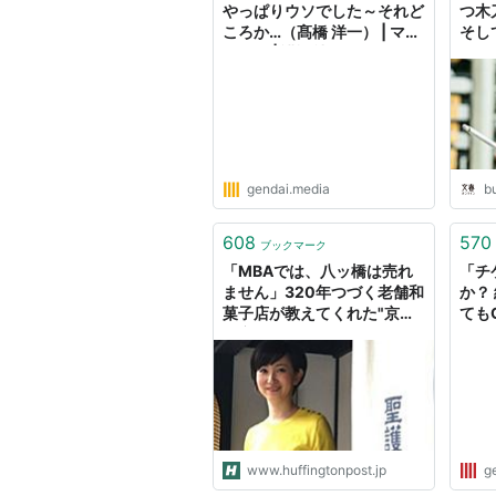
やっぱりウソでした～それど
つ木
ころか…（髙橋 洋一） | マネ
そし
ー現代 | 講談社（1/6）
「怒
の作
gendai.media
b
608
570
ブックマーク
「MBAでは、八ッ橋は売れ
「チ
ません」320年つづく老舗和
か？
菓子店が教えてくれた"京都
ても
の商い"
現代
（1/
www.huffingtonpost.jp
g